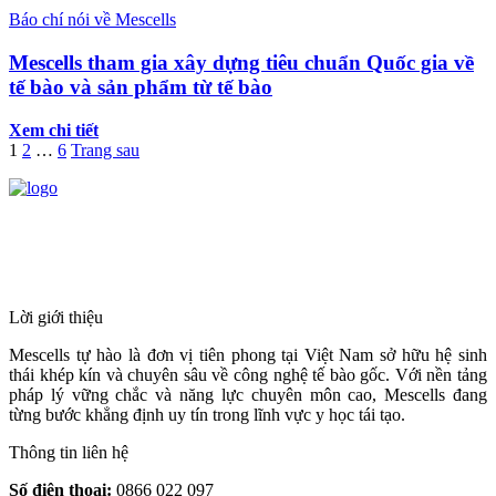
Báo chí nói về Mescells
Mescells tham gia xây dựng tiêu chuẩn Quốc gia về
tế bào và sản phẩm từ tế bào
Xem chi tiết
Phân
Trang
Trang
Trang
1
2
…
6
Trang sau
trang
bài
HỆ THỐNG Y TẾ CHUYÊN SÂU Y
viết
HỌC TÁI TẠO & TRỊ LIỆU TẾ BÀO
Lời giới thiệu
Mescells tự hào là đơn vị tiên phong tại Việt Nam sở hữu hệ sinh
thái khép kín và chuyên sâu về công nghệ tế bào gốc. Với nền tảng
pháp lý vững chắc và năng lực chuyên môn cao, Mescells đang
từng bước khẳng định uy tín trong lĩnh vực y học tái tạo.
Thông tin liên hệ
Số điện thoại:
0866 022 097