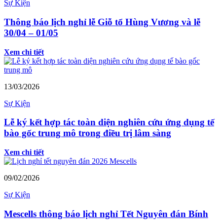
Sự Kiện
Thông báo lịch nghỉ lễ Giỗ tổ Hùng Vương và lễ
30/04 – 01/05
Xem chi tiết
13/03/2026
Sự Kiện
Lễ ký kết hợp tác toàn diện nghiên cứu ứng dụng tế
bào gốc trung mô trong điều trị lâm sàng
Xem chi tiết
09/02/2026
Sự Kiện
Mescells thông báo lịch nghỉ Tết Nguyên đán Bính