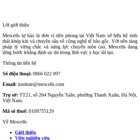
HỆ THỐNG Y TẾ CHUYÊN SÂU Y
HỌC TÁI TẠO & TRỊ LIỆU TẾ BÀO
Lời giới thiệu
Mescells tự hào là đơn vị tiên phong tại Việt Nam sở hữu hệ sinh
thái khép kín và chuyên sâu về công nghệ tế bào gốc. Với nền tảng
pháp lý vững chắc và năng lực chuyên môn cao, Mescells đang
từng bước khẳng định uy tín trong lĩnh vực y học tái tạo.
Thông tin liên hệ
Số điện thoại:
0866 022 097
Email:
institute@mescells.com
Trụ sở:
TT21, số 204 Nguyễn Tuân, phường Thanh Xuân, Hà Nội,
Việt Nam.
Mã số thuế:
0109755129
Về Mescells
Giới thiệu
Viện nghiên cứu