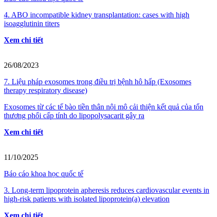
4. ABO incompatible kidney transplantation: cases with high
isoagglutinin titers
Xem chi tiết
26/08/2023
7. Liệu pháp exosomes trong điều trị bệnh hô hấp (Exosomes
therapy respiratory disease)
Exosomes từ các tế bào tiền thân nội mô cải thiện kết quả của tổn
thương phổi cấp tính do lipopolysacarit gây ra
Xem chi tiết
11/10/2025
Báo cáo khoa học quốc tế
3. Long-term lipoprotein apheresis reduces cardiovascular events in
high-risk patients with isolated lipoprotein(a) elevation
Xem chi tiết