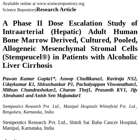
Available online at www.sciencerepository.org
Research Article
Science Repository
A Phase II Dose Escalation Study of
Intraarterial (Hepatic) Adult Human
Bone Marrow Derived, Cultured, Pooled,
Allogeneic Mesenchymal Stromal Cells
(Stempeucel®) in Patients with Alcoholic
Liver Cirrhosis
Pawan Kumar Gupta1*, Anoop Chullikana1, Raviraja NS2,
Udaykumar K1, Shivashankar P1, Pachaiyappan Viswanathan1,
Mithun Chandrashekar2, Charan Thej1, Prasanth KV1, Jijy
Abraham1 and Anish Sen Majumdar1
Stempeutics Research Pvt. Ltd., Manipal Hospitals Whitefield Pvt. Ltd.,
Bengaluru, Karnataka, India
Stempeutics Research Pvt. Ltd., Shirdi Sai Baba Cancer Hospital,
Manipal, Karnataka, India