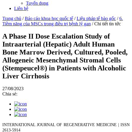
Tuyển dụng
Liên hệ
Trang chủ
/
Báo cáo khoa học quốc tế
/
Liệu pháp tế bào gốc
/
6.
Tiềm năng của MSCs trong điều trị bệnh lý gan
/
Chi tiết tin tức
A Phase II Dose Escalation Study of
Intraarterial (Hepatic) Adult Human
Bone Marrow Derived, Cultured, Pooled,
Allogeneic Mesenchymal Stromal Cells
(Stempeucel®) in Patients with Alcoholic
Liver Cirrhosis
27/08/2023
Chia sẻ:
INTERNATIONAL JOURNAL OF REGENERATIVE MEDICINE | ISSN
2613-5914