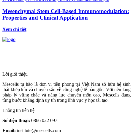
Mesenchymal Stem Cell-Based Immunomodulation:
Properties and Clinical Application
Xem chi tiết
HỆ THỐNG Y TẾ CHUYÊN SÂU Y
HỌC TÁI TẠO & TRỊ LIỆU TẾ BÀO
Lời giới thiệu
Mescells tự hào là đơn vị tiên phong tại Việt Nam sở hữu hệ sinh
thái khép kín và chuyên sâu về công nghệ tế bào gốc. Với nền tảng
pháp lý vững chắc và năng lực chuyên môn cao, Mescells đang
từng bước khẳng định uy tín trong lĩnh vực y học tái tạo.
Thông tin liên hệ
Số điện thoại:
0866 022 097
Email:
institute@mescells.com