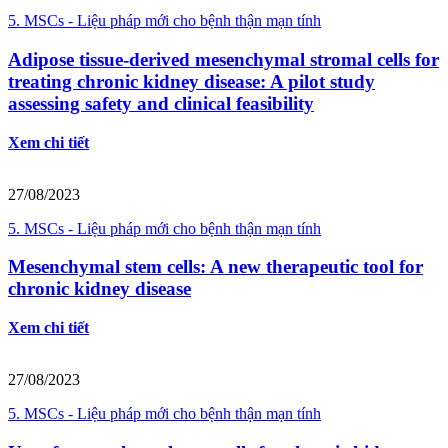
5. MSCs - Liệu pháp mới cho bệnh thận mạn tính
Adipose tissue-derived mesenchymal stromal cells for
treating chronic kidney disease: A pilot study
assessing safety and clinical feasibility
Xem chi tiết
27/08/2023
5. MSCs - Liệu pháp mới cho bệnh thận mạn tính
Mesenchymal stem cells: A new therapeutic tool for
chronic kidney disease
Xem chi tiết
27/08/2023
5. MSCs - Liệu pháp mới cho bệnh thận mạn tính