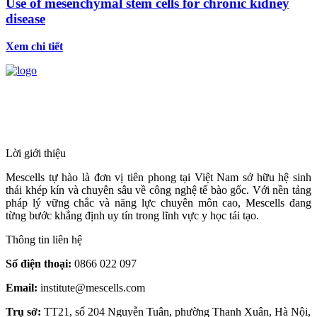
Use of mesenchymal stem cells for chronic kidney
disease
Xem chi tiết
HỆ THỐNG Y TẾ CHUYÊN SÂU Y
HỌC TÁI TẠO & TRỊ LIỆU TẾ BÀO
Lời giới thiệu
Mescells tự hào là đơn vị tiên phong tại Việt Nam sở hữu hệ sinh
thái khép kín và chuyên sâu về công nghệ tế bào gốc. Với nền tảng
pháp lý vững chắc và năng lực chuyên môn cao, Mescells đang
từng bước khẳng định uy tín trong lĩnh vực y học tái tạo.
Thông tin liên hệ
Số điện thoại:
0866 022 097
Email:
institute@mescells.com
Trụ sở:
TT21, số 204 Nguyễn Tuân, phường Thanh Xuân, Hà Nội,