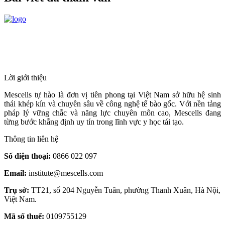
HỆ THỐNG Y TẾ CHUYÊN SÂU Y
HỌC TÁI TẠO & TRỊ LIỆU TẾ BÀO
Lời giới thiệu
Mescells tự hào là đơn vị tiên phong tại Việt Nam sở hữu hệ sinh
thái khép kín và chuyên sâu về công nghệ tế bào gốc. Với nền tảng
pháp lý vững chắc và năng lực chuyên môn cao, Mescells đang
từng bước khẳng định uy tín trong lĩnh vực y học tái tạo.
Thông tin liên hệ
Số điện thoại:
0866 022 097
Email:
institute@mescells.com
Trụ sở:
TT21, số 204 Nguyễn Tuân, phường Thanh Xuân, Hà Nội,
Việt Nam.
Mã số thuế:
0109755129