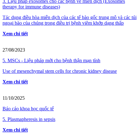
3. Liệu pháp exosomes cho các bệnh về miễn dịch (Exosomes
therapy for immune diseases)
Tác dụng điều hòa miễn dịch của các tế bào gốc trung mô và các túi
ngoại bào của chúng trong điều trị bệnh viêm khớp dạng thấp
Xem chi tiết
27/08/2023
5. MSCs - Liệu pháp mới cho bệnh thận mạn tính
Use of mesenchymal stem cells for chronic kidney disease
Xem chi tiết
11/10/2025
Báo cáo khoa học quốc tế
5. Plasmapheresis in sepsis
Xem chi tiết