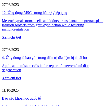
27/08/2023
12. Ứng dụng MSCs trong hỗ trợ ghép tạng
Mesenchymal stromal cells and kidney transplantation: pretransplant
infusion protects from graft dysfunction while fostering
immunoregulation
Xem chi tiết
27/08/2023
4. Ứng dụng tế bào gốc trong điều trị đĩa đệm bị thoái hóa
Application of stem cells in the repair of intervertebral disc
degeneration
Xem chi tiết
11/10/2025
Báo cáo khoa học quốc tế