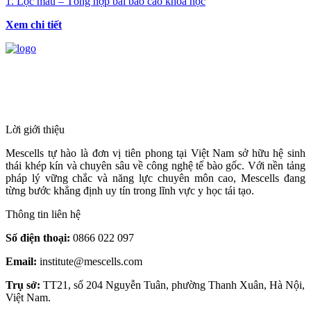
1. Lọc máu – Tổng hợp bài báo cáo khoa học
Xem chi tiết
HỆ THỐNG Y TẾ CHUYÊN SÂU Y
HỌC TÁI TẠO & TRỊ LIỆU TẾ BÀO
Lời giới thiệu
Mescells tự hào là đơn vị tiên phong tại Việt Nam sở hữu hệ sinh
thái khép kín và chuyên sâu về công nghệ tế bào gốc. Với nền tảng
pháp lý vững chắc và năng lực chuyên môn cao, Mescells đang
từng bước khẳng định uy tín trong lĩnh vực y học tái tạo.
Thông tin liên hệ
Số điện thoại:
0866 022 097
Email:
institute@mescells.com
Trụ sở:
TT21, số 204 Nguyễn Tuân, phường Thanh Xuân, Hà Nội,
Việt Nam.