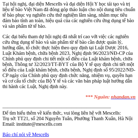
Tại hội nghị, đại diện Mescells và đại diện Hội Y học tái tạo và trị
liệu tế bào Việt Nam đã đóng góp thảo luận cho nội dung tiêu chuẩn
tế bào phục vụ nghiên cứu thử nghiệm lâm sàng, nhằm mục tiêu
đảm bảo tính an toàn, hiệu quả của các nghiên cứu ứng dụng tế bào
và sản phẩm từ tế bào.
Các đại biểu tham dự hội nghị đã nhất trí cao với việc các nghiên
cứu ứng dụng tế bào và sản phẩm từ tế bào cần được quản lý,
hướng dẫn, tổ chức thực hiện theo quy định tại Luật Dược 2016,
Luật Khám bệnh, chữa bệnh 2023, Nghị định 96/2023/NĐ-CP của
Chính phủ quy định chi tiết một số điều của Luật khám bệnh, chữa
bệnh, Thông tư 32/2023/TT-BYT của Bộ Y tế quy định chi tiết một
số điều của Luật khám bệnh, chữa bệnh, Nghị định số 95/2022/NĐ-
CP ngày của Chính phủ quy định chức năng, nhiệm vụ, quyền hạn
và cơ cấu tổ chức của Bộ Y tế và các văn bản pháp luật hướng dẫn
thi hành các Luật, Nghị định này.
*** Nguồn:
nhandan.vn
——————————————————————
Để tìm hiểu thêm về kiến thức, vui lòng liên hệ với Mescells:
Trụ sở: TT21, số 204 Nguyễn Tuân, Phường Thanh Xuân, Hà Nội
Email: institute@mescells.com
Báo chí nói về Mescells