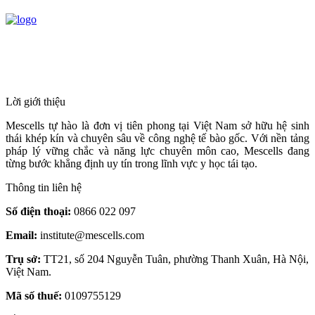
HỆ THỐNG Y TẾ CHUYÊN SÂU Y
HỌC TÁI TẠO & TRỊ LIỆU TẾ BÀO
Lời giới thiệu
Mescells tự hào là đơn vị tiên phong tại Việt Nam sở hữu hệ sinh
thái khép kín và chuyên sâu về công nghệ tế bào gốc. Với nền tảng
pháp lý vững chắc và năng lực chuyên môn cao, Mescells đang
từng bước khẳng định uy tín trong lĩnh vực y học tái tạo.
Thông tin liên hệ
Số điện thoại:
0866 022 097
Email:
institute@mescells.com
Trụ sở:
TT21, số 204 Nguyễn Tuân, phường Thanh Xuân, Hà Nội,
Việt Nam.
Mã số thuế:
0109755129