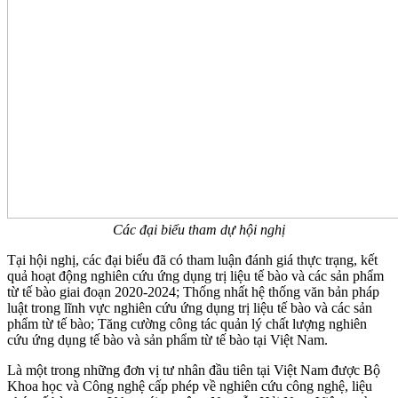
Các đại biểu tham dự hội nghị
Tại hội nghị, các đại biểu đã có tham luận đánh giá thực trạng, kết
quả hoạt động nghiên cứu ứng dụng trị liệu tế bào và các sản phẩm
từ tế bào giai đoạn 2020-2024; Thống nhất hệ thống văn bản pháp
luật trong lĩnh vực nghiên cứu ứng dụng trị liệu tế bào và các sản
phẩm từ tế bào; Tăng cường công tác quản lý chất lượng nghiên
cứu ứng dụng tế bào và sản phẩm từ tế bào tại Việt Nam.
Là một trong những đơn vị tư nhân đầu tiên tại Việt Nam được Bộ
Khoa học và Công nghệ cấp phép về nghiên cứu công nghệ, liệu