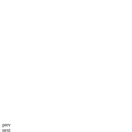
prev
next