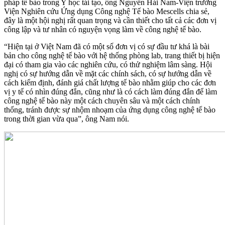
pháp tế bào trong Y học tái tạo, ông Nguyễn Hải Nam-Viện trưởng
Viện Nghiên cứu Ứng dụng Công nghệ Tế bào Mescells chia sẻ,
đây là một hội nghị rất quan trọng và cần thiết cho tất cả các đơn vị
công lập và tư nhân có nguyện vọng làm về công nghệ tế bào.
“Hiện tại ở Việt Nam đã có một số đơn vị có sự đầu tư khá là bài
bản cho công nghệ tế bào với hệ thống phòng lab, trang thiết bị hiện
đại có tham gia vào các nghiên cứu, có thử nghiệm lâm sàng. Hội
nghị có sự hướng dẫn về mặt các chính sách, có sự hướng dẫn về
cách kiểm định, đánh giá chất lượng tế bào nhằm giúp cho các đơn
vị y tế có nhìn đúng đắn, cũng như là có cách làm đúng đắn để làm
công nghệ tế bào này một cách chuyên sâu và một cách chính
thống, tránh được sự nhộm nhoạm của ứng dụng công nghệ tế bào
trong thời gian vừa qua”, ông Nam nói.