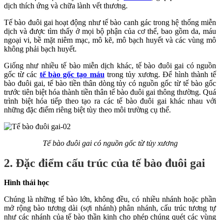
dịch thích ứng và chữa lành vết thương.
Tế bào đuôi gai hoạt động như tế bào canh gác trong hệ thống miễn
dịch và được tìm thấy ở mọi bộ phận của cơ thể, bao gồm da, máu
ngoại vi, bề mặt niêm mạc, mô kẽ, mô bạch huyết và các vùng mô
không phải bạch huyết.
Giống như nhiều tế bào miễn dịch khác, tế bào đuôi gai có nguồn
gốc từ các
tế bào gốc tạo máu
trong tủy xương. Để hình thành tế
bào đuôi gai, tế bào tiền thân dòng tủy có nguồn gốc từ tế bào gốc
trước tiên biệt hóa thành tiền thân tế bào đuôi gai thông thường. Quá
trình biệt hóa tiếp theo tạo ra các tế bào đuôi gai khác nhau với
những đặc điểm riêng biệt tùy theo môi trường cụ thể.
Tế bào đuôi gai có nguồn gốc từ tủy xương
2. Đặc điểm cấu trúc của tế bào đuôi gai
Hình thái học
Chúng là những tế bào lớn, không đều, có nhiều nhánh hoặc phần
mở rộng bào tương dài (sợi nhánh) phân nhánh, cấu trúc tương tự
như các nhánh của tế bào thần kinh cho phép chúng quét các vùng