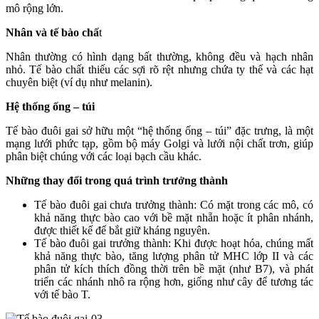
mô rộng lớn.
Nhân và tế bào chấ
t
Nhân thường có hình dạng bất thường, không đều và hạch nhân
nhỏ. Tế bào chất thiếu các sợi rõ rệt nhưng chứa ty thể và các hạt
chuyên biệt (ví dụ như melanin).
Hệ thống ống – túi
Tế bào đuôi gai sở hữu một “hệ thống ống – túi” đặc trưng, ​​là một
mạng lưới phức tạp, gồm bộ máy Golgi và lưới nội chất trơn, giúp
phân biệt chúng với các loại bạch cầu khác.
Những thay đổi trong quá trình trưởng thành
Tế bào đuôi gai chưa trưởng thành: Có mặt trong các mô, có
khả năng thực bào cao với bề mặt nhẵn hoặc ít phân nhánh,
được thiết kế để bắt giữ kháng nguyên.
Tế bào đuôi gai trưởng thành: Khi được hoạt hóa, chúng mất
khả năng thực bào, tăng lượng phân tử MHC lớp II và các
phân tử kích thích đồng thời trên bề mặt (như B7), và phát
triển các nhánh nhô ra rộng hơn, giống như cây để tương tác
với tế bào T.