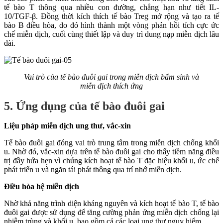
tế bào T thông qua nhiều con đường, chẳng hạn như tiết IL-
10/TGF-β. Đồng thời kích thích tế bào Treg mở rộng và tạo ra tế
bào B điều hòa, do đó hình thành một vòng phản hồi tích cực ức
chế miễn dịch, cuối cùng thiết lập và duy trì dung nạp miễn dịch lâu
dài.
Vai trò của tế bào đuôi gai trong miễn dịch bẩm sinh và
miễn dịch thích ứng
5. Ứng dụng của tế bào đuôi gai
Liệu pháp miễn dịch ung thư, vắc-xin
Tế bào đuôi gai đóng vai trò trung tâm trong miễn dịch chống khối
u. Nhờ đó, vắc-xin dựa trên tế bào đuôi gai cho thấy tiềm năng điều
trị đầy hứa hẹn vì chúng kích hoạt tế bào T đặc hiệu khối u, ức chế
phát triển u và ngăn tái phát thông qua trí nhớ miễn dịch.
Điều hòa hệ miễn dịch
Nhờ khả năng trình diện kháng nguyên và kích hoạt tế bào T, tế bào
đuôi gai được sử dụng để tăng cường phản ứng miễn dịch chống lại
nhiễm trùng và khối u, bao gồm cả các loại ung thư nguy hiểm.