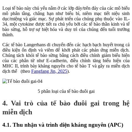
Loại tế bào này chủ yếu nằm ở các lớp đáy/trên đáy của các mô biểu
mô phân tầng, chẳng hạn như biểu bì, niêm mạc tiết niệu sinh
dục/miệng và giác mạc. Sự phát triển của chúng phụ thuộc vào IL-
34, một cytokine được tiết ra chủ yếu bởi các tế bào thần kinh và tế
bào sừng, hỗ trợ sự biệt hóa và duy trì của chúng đến tuổi trưởng
thành.
Các tế bào Langerhans di chuyển đến các hạch bạch huyết trong cả
điều kiện ổn định và viêm để khởi phát các phản ứng miễn dịch.
Chúng tách khỏi tế bào sừng bằng cách điều chỉnh giảm biểu hiện
của các phân tử như E-cadherin, điều chỉnh tăng biểu hiện của
MHC II, trình bày kháng nguyên cho tế bào T và gây ra miễn dịch
dịch thể (theo
Fangfang Jin, 2025
).
5 phân loại của tế bào đuôi gai
4. Vai trò của tế bào đuôi gai trong hệ
miễn dịch
4.1. Thu nhận và trình diện kháng nguyên (APC)