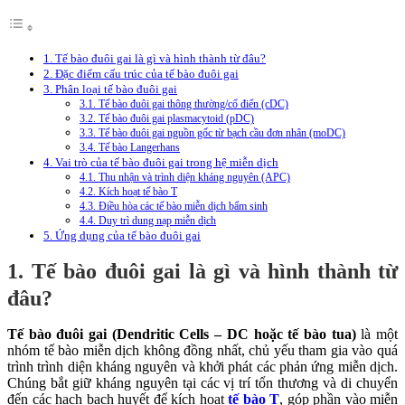
1. Tế bào đuôi gai là gì và hình thành từ đâu?
2. Đặc điểm cấu trúc của tế bào đuôi gai
3. Phân loại tế bào đuôi gai
3.1. Tế bào đuôi gai thông thường/cổ điển (cDC)
3.2. Tế bào đuôi gai plasmacytoid (pDC)
3.3. Tế bào đuôi gai nguồn gốc từ bạch cầu đơn nhân (moDC)
3.4. Tế bào Langerhans
4. Vai trò của tế bào đuôi gai trong hệ miễn dịch
4.1. Thu nhận và trình diện kháng nguyên (APC)
4.2. Kích hoạt tế bào T
4.3. Điều hòa các tế bào miễn dịch bẩm sinh
4.4. Duy trì dung nạp miễn dịch
5. Ứng dụng của tế bào đuôi gai
1. Tế bào đuôi gai là gì và hình thành từ
đâu?
Tế bào đuôi gai (Dendritic Cells – DC hoặc tế bào tua)
là một
nhóm tế bào miễn dịch không đồng nhất, chủ yếu tham gia vào quá
trình trình diện kháng nguyên và khởi phát các phản ứng miễn dịch.
Chúng bắt giữ kháng nguyên tại các vị trí tổn thương và di chuyển
đến các hạch bạch huyết để kích hoạt
tế bào T
, góp phần vào miễn