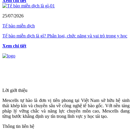
Xem chi tiết
25/07/2026
Tế bào miễn dịch
Tế bào miễn dịch là gì? Phân loại, chức năng và vai trò trong y học
Xem chi tiết
HỆ THỐNG Y TẾ CHUYÊN SÂU Y
HỌC TÁI TẠO & TRỊ LIỆU TẾ BÀO
Lời giới thiệu
Mescells tự hào là đơn vị tiên phong tại Việt Nam sở hữu hệ sinh
thái khép kín và chuyên sâu về công nghệ tế bào gốc. Với nền tảng
pháp lý vững chắc và năng lực chuyên môn cao, Mescells đang
từng bước khẳng định uy tín trong lĩnh vực y học tái tạo.
Thông tin liên hệ