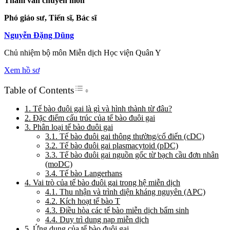
Tham vấn chuyên môn
Phó giáo sư, Tiến sĩ, Bác sĩ
Nguyễn Đặng Dũng
Chủ nhiệm bộ môn Miễn dịch Học viện Quân Y
Xem hồ sơ
Toggle Table of Content
Table of Contents
1. Tế bào đuôi gai là gì và hình thành từ đâu?
2. Đặc điểm cấu trúc của tế bào đuôi gai
3. Phân loại tế bào đuôi gai
3.1. Tế bào đuôi gai thông thường/cổ điển (cDC)
3.2. Tế bào đuôi gai plasmacytoid (pDC)
3.3. Tế bào đuôi gai nguồn gốc từ bạch cầu đơn nhân
(moDC)
3.4. Tế bào Langerhans
4. Vai trò của tế bào đuôi gai trong hệ miễn dịch
4.1. Thu nhận và trình diện kháng nguyên (APC)
4.2. Kích hoạt tế bào T
4.3. Điều hòa các tế bào miễn dịch bẩm sinh
4.4. Duy trì dung nạp miễn dịch
5. Ứng dụng của tế bào đuôi gai