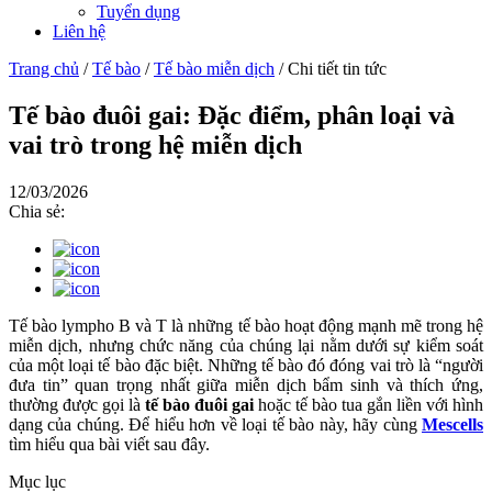
Tuyển dụng
Liên hệ
Trang chủ
/
Tế bào
/
Tế bào miễn dịch
/
Chi tiết tin tức
Tế bào đuôi gai: Đặc điểm, phân loại và
vai trò trong hệ miễn dịch
12/03/2026
Chia sẻ:
Tế bào lympho B và T là những tế bào hoạt động mạnh mẽ trong hệ
miễn dịch, nhưng chức năng của chúng lại nằm dưới sự kiểm soát
của một loại tế bào đặc biệt. Những tế bào đó đóng vai trò là “người
đưa tin” quan trọng nhất giữa miễn dịch bẩm sinh và thích ứng,
thường được gọi là
tế bào đuôi gai
hoặc tế bào tua gắn liền với hình
dạng của chúng. Để hiểu hơn về loại tế bào này, hãy cùng
Mescells
tìm hiểu qua bài viết sau đây.
Mục lục