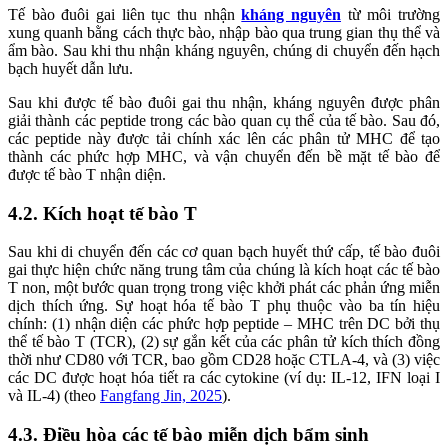
Tế bào đuôi gai liên tục thu nhận
kháng nguyên
từ môi trường
xung quanh bằng cách thực bào, nhập bào qua trung gian thụ thể và
ẩm bào. Sau khi thu nhận kháng nguyên, chúng di chuyển đến hạch
bạch huyết dẫn lưu.
Sau khi được tế bào đuôi gai thu nhận, kháng nguyên được phân
giải thành các peptide trong các bào quan cụ thể của tế bào. Sau đó,
các peptide này được tải chính xác lên các phân tử MHC để tạo
thành các phức hợp MHC, và vận chuyển đến bề mặt tế bào để
được tế bào T nhận diện.
4.2. Kích hoạt tế bào T
Sau khi di chuyển đến các cơ quan bạch huyết thứ cấp, tế bào đuôi
gai thực hiện chức năng trung tâm của chúng là kích hoạt các tế bào
T non, một bước quan trọng trong việc khởi phát các phản ứng miễn
dịch thích ứng. Sự hoạt hóa tế bào T phụ thuộc vào ba tín hiệu
chính: (1) nhận diện các phức hợp peptide – MHC trên DC bởi thụ
thể tế bào T (TCR), (2) sự gắn kết của các phân tử kích thích đồng
thời như CD80 với TCR, bao gồm CD28 hoặc CTLA-4, và (3) việc
các DC được hoạt hóa tiết ra các cytokine (ví dụ: IL-12, IFN loại I
và IL-4) (theo
Fangfang Jin, 2025
).
4.3. Điều hòa các tế bào miễn dịch bẩm sinh