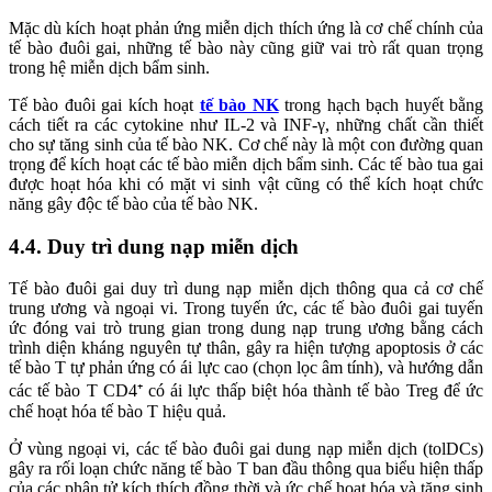
Mặc dù kích hoạt phản ứng miễn dịch thích ứng là cơ chế chính của
tế bào đuôi gai, những tế bào này cũng giữ vai trò rất quan trọng
trong hệ miễn dịch bẩm sinh.
Tế bào đuôi gai kích hoạt
tế bào NK
trong hạch bạch huyết bằng
cách tiết ra các cytokine như IL-2 và INF-γ, những chất cần thiết
cho sự tăng sinh của tế bào NK. Cơ chế này là một con đường quan
trọng để kích hoạt các tế bào miễn dịch bẩm sinh. Các tế bào tua gai
được hoạt hóa khi có mặt vi sinh vật cũng có thể kích hoạt chức
năng gây độc tế bào của tế bào NK.
4.4. Duy trì dung nạp miễn dịch
Tế bào đuôi gai duy trì dung nạp miễn dịch thông qua cả cơ chế
trung ương và ngoại vi. Trong tuyến ức, các tế bào đuôi gai tuyến
ức đóng vai trò trung gian trong dung nạp trung ương bằng cách
trình diện kháng nguyên tự thân, gây ra hiện tượng apoptosis ở các
tế bào T tự phản ứng có ái lực cao (chọn lọc âm tính), và hướng dẫn
các tế bào T CD4⁺ có ái lực thấp biệt hóa thành tế bào Treg để ức
chế hoạt hóa tế bào T hiệu quả.
Ở vùng ngoại vi, các tế bào đuôi gai dung nạp miễn dịch (tolDCs)
gây ra rối loạn chức năng tế bào T ban đầu thông qua biểu hiện thấp
của các phân tử kích thích đồng thời và ức chế hoạt hóa và tăng sinh