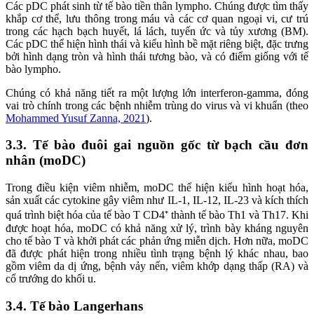
Các pDC phát sinh từ tế bào tiền thân lympho. Chúng được tìm thấy
khắp cơ thể, lưu thông trong máu và các cơ quan ngoại vi, cư trú
trong các hạch bạch huyết, lá lách, tuyến ức và tủy xương (BM).
Các pDC thể hiện hình thái và kiểu hình bề mặt riêng biệt, đặc trưng
bởi hình dạng tròn và hình thái tương bào, và có điểm giống với tế
bào lympho.
Chúng có khả năng tiết ra một lượng lớn interferon-gamma, đóng
vai trò chính trong các bệnh nhiễm trùng do virus và vi khuẩn (theo
Mohammed Yusuf Zanna, 2021
).
3.3. Tế bào đuôi gai nguồn gốc từ bạch cầu đơn
nhân (moDC)
Trong điều kiện viêm nhiễm, moDC thể hiện kiểu hình hoạt hóa,
sản xuất các cytokine gây viêm như IL-1, IL-12, IL-23 và kích thích
quá trình biệt hóa của tế bào T CD4⁺ thành tế bào Th1 và Th17. Khi
được hoạt hóa, moDC có khả năng xử lý, trình bày kháng nguyên
cho tế bào T và khởi phát các phản ứng miễn dịch. Hơn nữa, moDC
đã được phát hiện trong nhiều tình trạng bệnh lý khác nhau, bao
gồm viêm da dị ứng, bệnh vảy nến, viêm khớp dạng thấp (RA) và
cổ trướng do khối u.
3.4. Tế bào Langerhans