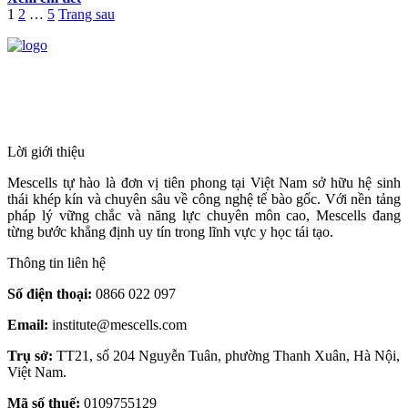
Phân
Trang
Trang
Trang
1
2
…
5
Trang sau
trang
bài
HỆ THỐNG Y TẾ CHUYÊN SÂU Y
viết
HỌC TÁI TẠO & TRỊ LIỆU TẾ BÀO
Lời giới thiệu
Mescells tự hào là đơn vị tiên phong tại Việt Nam sở hữu hệ sinh
thái khép kín và chuyên sâu về công nghệ tế bào gốc. Với nền tảng
pháp lý vững chắc và năng lực chuyên môn cao, Mescells đang
từng bước khẳng định uy tín trong lĩnh vực y học tái tạo.
Thông tin liên hệ
Số điện thoại:
0866 022 097
Email:
institute@mescells.com
Trụ sở:
TT21, số 204 Nguyễn Tuân, phường Thanh Xuân, Hà Nội,
Việt Nam.
Mã số thuế:
0109755129