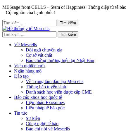
MESsage from CELLS – Stem of Happiness: Thông điệp từ tế bào
– Cội nguồn của hạnh phúc!
Tìm
kiếm
cho:
Tìm
kiếm
cho:
Về Mescells
Đội ngũ chuyên gia
Cơ sở vật chất
Bảo chứng thương hiệu tại Nhật Bản
Viện nghiên cứu
Ngân hàng mô
Đào tạo
Về Trung tâm đào tạo Mescells
Thông báo tuyển sinh
Danh sách học viên được cấp CME
Báo cáo khoa học quốc tế
Liệu pháp Exosomes
Liệu pháp tế bào gốc
Tin tức
Sự kiện
Công nghệ tế bào
Báo chí nói về Mescells