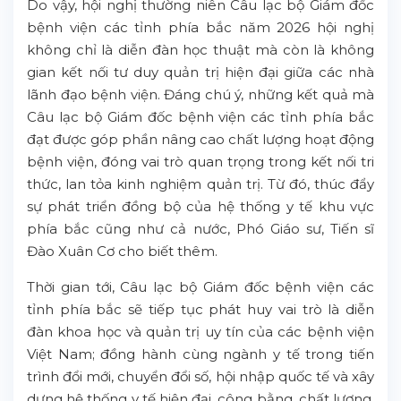
Do vậy, hội nghị thường niên Câu lạc bộ Giám đốc
bệnh viện các tỉnh phía bắc năm 2026 hội nghị
không chỉ là diễn đàn học thuật mà còn là không
gian kết nối tư duy quản trị hiện đại giữa các nhà
lãnh đạo bệnh viện. Đáng chú ý, những kết quả mà
Câu lạc bộ Giám đốc bệnh viện các tỉnh phía bắc
đạt được góp phần nâng cao chất lượng hoạt động
bệnh viện, đóng vai trò quan trọng trong kết nối tri
thức, lan tỏa kinh nghiệm quản trị. Từ đó, thúc đẩy
sự phát triển đồng bộ của hệ thống y tế khu vực
phía bắc cũng như cả nước, Phó Giáo sư, Tiến sĩ
Đào Xuân Cơ cho biết thêm.
Thời gian tới, Câu lạc bộ Giám đốc bệnh viện các
tỉnh phía bắc sẽ tiếp tục phát huy vai trò là diễn
đàn khoa học và quản trị uy tín của các bệnh viện
Việt Nam; đồng hành cùng ngành y tế trong tiến
trình đổi mới, chuyển đổi số, hội nhập quốc tế và xây
dựng hệ thống y tế hiện đại, công bằng, chất lượng,