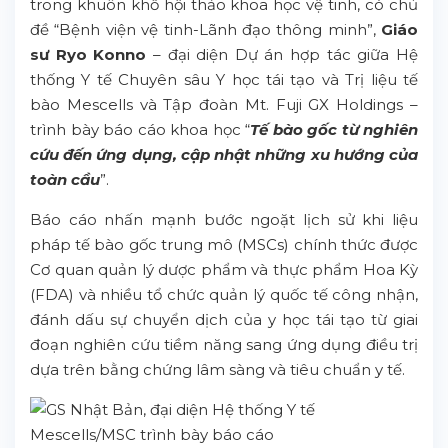
trong khuôn khổ hội thảo khoa học vệ tinh, có chủ
đề “Bệnh viện vệ tinh-Lãnh đạo thông minh”,
Giáo
sư Ryo Konno
– đại diện Dự án hợp tác giữa Hệ
thống Y tế Chuyên sâu Y học tái tạo và Trị liệu tế
bào Mescells và Tập đoàn Mt. Fuji GX Holdings –
trình bày báo cáo khoa học “
Tế bào gốc từ nghiên
cứu đến ứng dụng, cập nhật những xu hướng của
toàn cầu
”.
Báo cáo nhấn mạnh bước ngoặt lịch sử khi liệu
pháp tế bào gốc trung mô (MSCs) chính thức được
Cơ quan quản lý dược phẩm và thực phẩm Hoa Kỳ
(FDA) và nhiều tổ chức quản lý quốc tế công nhận,
đánh dấu sự chuyển dịch của y học tái tạo từ giai
đoạn nghiên cứu tiềm năng sang ứng dụng điều trị
dựa trên bằng chứng lâm sàng và tiêu chuẩn y tế.