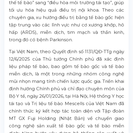
thế tế bào” sang “điều hòa môi trường tái tạo”, giúp
tối ưu hóa hiệu quả điều trị nội khoa. Theo các
chuyên gia, xu hướng điều trị bằng tế bào gốc hiện
tập trung vào các lĩnh vực như cơ xương khớp, hô
hấp (ARDS), miễn dịch, tim mạch và thần kinh,
trong đó có bệnh Parkinson.
Tại Việt Nam, theo Quyết định số 1131/QĐ-TTg ngày
12/6/2025 của Thủ tướng Chính phủ đã xác định
liệu pháp tế bào, bao gồm tế bào gốc và tế bào
miễn dịch, là một trong những nhóm công nghệ
mũi nhọn mang tính chiến lược quốc gia. Triển khai
định hướng Chính phủ và chỉ đạo chuyên môn của
Bộ Y tế, ngày 26/01/2026, tại Hà Nội, Hệ thống Y học
tái tạo và Trị liệu tế bào Mescells của Việt Nam đã
chính thức ký kết hợp tác toàn diện với Tập đoàn
MT GX Fuji Holding (Nhật Bản) về chuyển giao
công nghệ sản xuất tế bào gốc và tế bào miễn