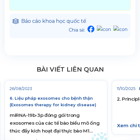
Báo cáo khoa học quốc tế
Chia sẻ:
BÀI VIẾT LIÊN QUAN
26/08/2023
11/10/2025
6. Liệu pháp exosomes cho bệnh thận
2. Princi
(Exosomes therapy for kidney disease)
miRNA-19b-3p đóng gói trong
exosomes của các tế bào biểu mô ống
Xem chi t
thúc đẩy kích hoạt đại thực bào M1
trong chấn thương thận