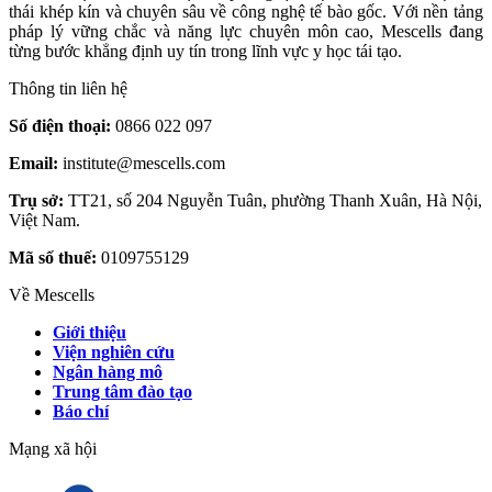
thái khép kín và chuyên sâu về công nghệ tế bào gốc. Với nền tảng
pháp lý vững chắc và năng lực chuyên môn cao, Mescells đang
từng bước khẳng định uy tín trong lĩnh vực y học tái tạo.
Thông tin liên hệ
Số điện thoại:
0866 022 097
Email:
institute@mescells.com
Trụ sở:
TT21, số 204 Nguyễn Tuân, phường Thanh Xuân, Hà Nội,
Việt Nam.
Mã số thuế:
0109755129
Về Mescells
Giới thiệu
Viện nghiên cứu
Ngân hàng mô
Trung tâm đào tạo
Báo chí
Mạng xã hội