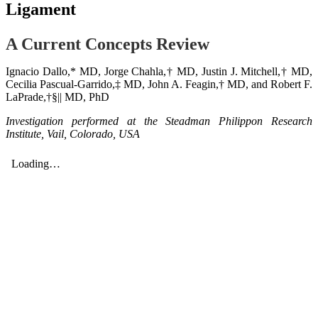
Ligament
A Current Concepts Review
Ignacio Dallo,* MD, Jorge Chahla,† MD, Justin J. Mitchell,† MD,
Cecilia Pascual-Garrido,‡ MD, John A. Feagin,† MD, and Robert F.
LaPrade,†§|| MD, PhD
Investigation performed at the Steadman Philippon Research
Institute, Vail, Colorado, USA