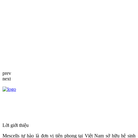
prev
next
HỆ THỐNG Y TẾ CHUYÊN SÂU Y
HỌC TÁI TẠO & TRỊ LIỆU TẾ BÀO
Lời giới thiệu
Mescells tự hào là đơn vị tiên phong tại Việt Nam sở hữu hệ sinh