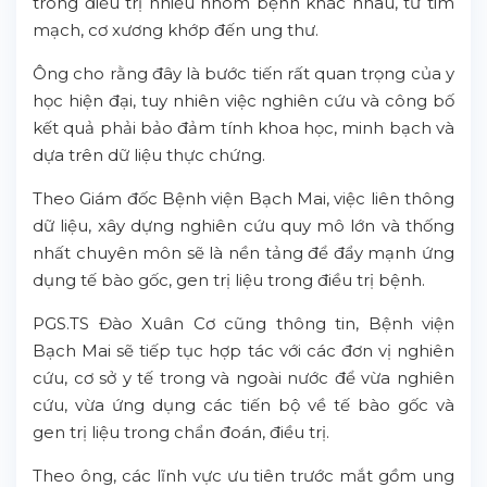
trong điều trị nhiều nhóm bệnh khác nhau, từ tim
mạch, cơ xương khớp đến ung thư.
Ông cho rằng đây là bước tiến rất quan trọng của y
học hiện đại, tuy nhiên việc nghiên cứu và công bố
kết quả phải bảo đảm tính khoa học, minh bạch và
dựa trên dữ liệu thực chứng.
Theo Giám đốc Bệnh viện Bạch Mai, việc liên thông
dữ liệu, xây dựng nghiên cứu quy mô lớn và thống
nhất chuyên môn sẽ là nền tảng để đẩy mạnh ứng
dụng tế bào gốc, gen trị liệu trong điều trị bệnh.
PGS.TS Đào Xuân Cơ cũng thông tin, Bệnh viện
Bạch Mai sẽ tiếp tục hợp tác với các đơn vị nghiên
cứu, cơ sở y tế trong và ngoài nước để vừa nghiên
cứu, vừa ứng dụng các tiến bộ về tế bào gốc và
gen trị liệu trong chẩn đoán, điều trị.
Theo ông, các lĩnh vực ưu tiên trước mắt gồm ung