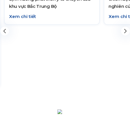
khu vực Bắc Trung Bộ
nghiên cứ
tại Việt 
Xem chi tiết
Xem chi t
HỆ THỐNG Y TẾ CHUYÊN SÂU Y