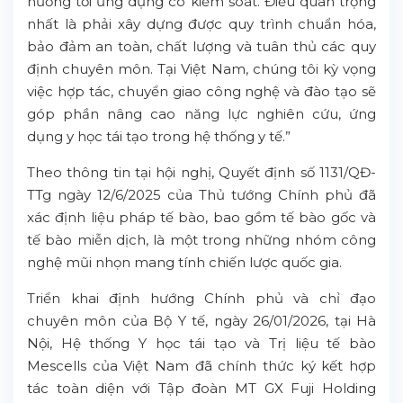
hướng tới ứng dụng có kiểm soát. Điều quan trọng
nhất là phải xây dựng được quy trình chuẩn hóa,
bảo đảm an toàn, chất lượng và tuân thủ các quy
định chuyên môn. Tại Việt Nam, chúng tôi kỳ vọng
việc hợp tác, chuyển giao công nghệ và đào tạo sẽ
góp phần nâng cao năng lực nghiên cứu, ứng
dụng y học tái tạo trong hệ thống y tế.”
Theo thông tin tại hội nghị, Quyết định số 1131/QĐ-
TTg ngày 12/6/2025 của Thủ tướng Chính phủ đã
xác định liệu pháp tế bào, bao gồm tế bào gốc và
tế bào miễn dịch, là một trong những nhóm công
nghệ mũi nhọn mang tính chiến lược quốc gia.
Triển khai định hướng Chính phủ và chỉ đạo
chuyên môn của Bộ Y tế, ngày 26/01/2026, tại Hà
Nội, Hệ thống Y học tái tạo và Trị liệu tế bào
Mescells của Việt Nam đã chính thức ký kết hợp
tác toàn diện với Tập đoàn MT GX Fuji Holding