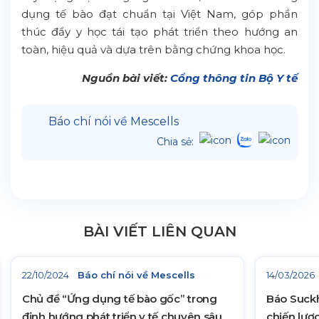
dụng tế bào đạt chuẩn tại Việt Nam, góp phần
thúc đẩy y học tái tạo phát triển theo hướng an
toàn, hiệu quả và dựa trên bằng chứng khoa học.
Nguồn bài viết:
Cổng thông tin Bộ Y tế
Báo chí nói về Mescells
Chia sẻ:
BÀI VIẾT LIÊN QUAN
22/10/2024
Báo chí nói về Mescells
14/03/2026
Chủ đề “Ứng dụng tế bào gốc” trong
Báo Suckh
định hướng phát triển y tế chuyên sâu
chiến lược