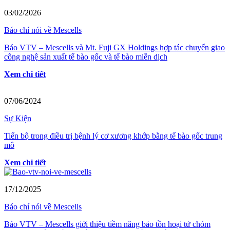
03/02/2026
Báo chí nói về Mescells
Báo VTV – Mescells và Mt. Fuji GX Holdings hợp tác chuyển giao
công nghệ sản xuất tế bào gốc và tế bào miễn dịch
Xem chi tiết
07/06/2024
Sự Kiện
Tiến bộ trong điều trị bệnh lý cơ xương khớp bằng tế bào gốc trung
mô
Xem chi tiết
17/12/2025
Báo chí nói về Mescells
Báo VTV – Mescells giới thiệu tiềm năng bảo tồn hoại tử chỏm