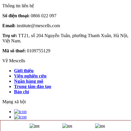
Thông tin liên hệ
Số điện thoại:
0866 022 097
Email:
institute@mescells.com
Trụ sở:
TT21, số 204 Nguyễn Tuân, phường Thanh Xuân, Hà Nội,
Việt Nam.
Mã số thuế:
0109755129
Về Mescells
Giới thiệu
Viện nghiên cứu
Ngân hàng mô
Trung tâm đào tạo
Báo chí
Mạng xã hội