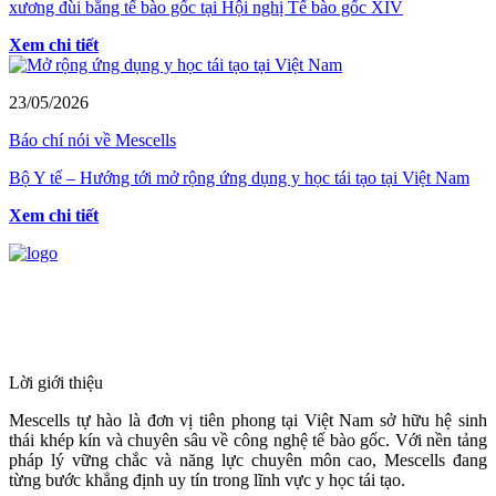
xương đùi bằng tế bào gốc tại Hội nghị Tế bào gốc XIV
Xem chi tiết
23/05/2026
Báo chí nói về Mescells
Bộ Y tế – Hướng tới mở rộng ứng dụng y học tái tạo tại Việt Nam
Xem chi tiết
HỆ THỐNG Y TẾ CHUYÊN SÂU Y
HỌC TÁI TẠO & TRỊ LIỆU TẾ BÀO
Lời giới thiệu
Mescells tự hào là đơn vị tiên phong tại Việt Nam sở hữu hệ sinh
thái khép kín và chuyên sâu về công nghệ tế bào gốc. Với nền tảng
pháp lý vững chắc và năng lực chuyên môn cao, Mescells đang
từng bước khẳng định uy tín trong lĩnh vực y học tái tạo.