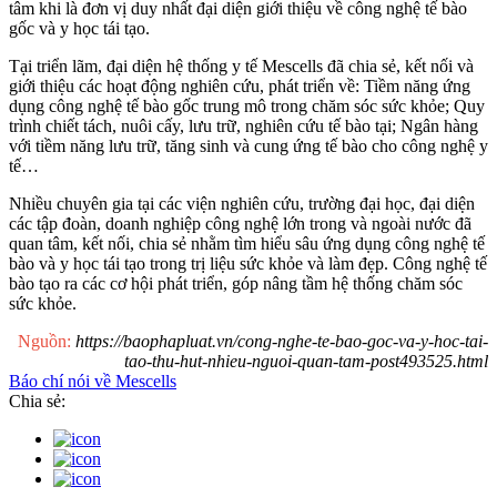
tâm khi là đơn vị duy nhất đại diện giới thiệu về công nghệ tế bào
gốc và y học tái tạo.
Tại triển lãm, đại diện hệ thống y tế Mescells đã chia sẻ, kết nối và
giới thiệu các hoạt động nghiên cứu, phát triển về: Tiềm năng ứng
dụng công nghệ tế bào gốc trung mô trong chăm sóc sức khỏe; Quy
trình chiết tách, nuôi cấy, lưu trữ, nghiên cứu tế bào tại; Ngân hàng
với tiềm năng lưu trữ, tăng sinh và cung ứng tế bào cho công nghệ y
tế…
Nhiều chuyên gia tại các viện nghiên cứu, trường đại học, đại diện
các tập đoàn, doanh nghiệp công nghệ lớn trong và ngoài nước đã
quan tâm, kết nối, chia sẻ nhằm tìm hiểu sâu ứng dụng công nghệ tế
bào và y học tái tạo trong trị liệu sức khỏe và làm đẹp. Công nghệ tế
bào tạo ra các cơ hội phát triển, góp nâng tầm hệ thống chăm sóc
sức khỏe.
Nguồn:
https://baophapluat.vn/cong-nghe-te-bao-goc-va-y-hoc-tai-
tao-thu-hut-nhieu-nguoi-quan-tam-post493525.html
Báo chí nói về Mescells
Chia sẻ: