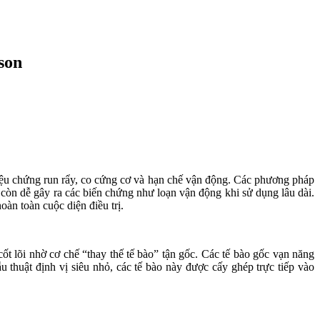
son
triệu chứng run rẩy, co cứng cơ và hạn chế vận động. Các phương pháp
 còn dễ gây ra các biến chứng như loạn vận động khi sử dụng lâu dài.
àn toàn cuộc diện điều trị.
 lõi nhờ cơ chế “thay thế tế bào” tận gốc. Các tế bào gốc vạn năng
thuật định vị siêu nhỏ, các tế bào này được cấy ghép trực tiếp vào