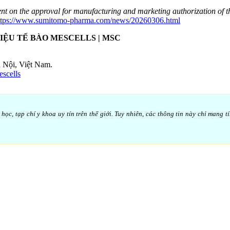
 on the approval for manufacturing and marketing authorization of the
ttps://www.sumitomo-pharma.com/news/20260306.html
LIỆU TẾ BÀO MESCELLS | MSC
 Nội, Việt Nam.
scells
c, tạp chí y khoa uy tín trên thế giới. Tuy nhiên, các thông tin này chỉ mang t