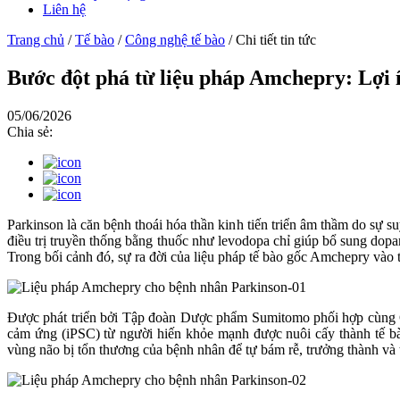
Liên hệ
Trang chủ
/
Tế bào
/
Công nghệ tế bào
/
Chi tiết tin tức
Bước đột phá từ liệu pháp Amchepry: Lợi 
05/06/2026
Chia sẻ:
Parkinson là căn bệnh thoái hóa thần kinh tiến triển âm thầm do sự 
điều trị truyền thống bằng thuốc như levodopa chỉ giúp bổ sung dopa
Trong bối cảnh đó, sự ra đời của liệu pháp tế bào gốc Amchepry vào 
Được phát triển bởi Tập đoàn Dược phẩm Sumitomo phối hợp cùng Giá
cảm ứng (iPSC) từ người hiến khỏe mạnh được nuôi cấy thành tế bào
vùng não bị tổn thương của bệnh nhân để tự bám rễ, trưởng thành và t