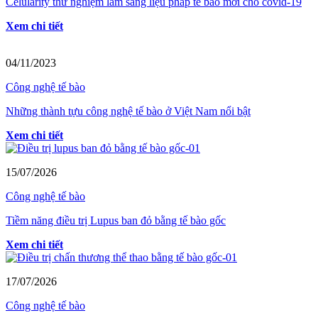
Celularity thử nghiệm lâm sàng liệu pháp tế bào mới cho covid-19
Xem chi tiết
04/11/2023
Công nghệ tế bào
Những thành tựu công nghệ tế bào ở Việt Nam nổi bật
Xem chi tiết
15/07/2026
Công nghệ tế bào
Tiềm năng điều trị Lupus ban đỏ bằng tế bào gốc
Xem chi tiết
17/07/2026
Công nghệ tế bào