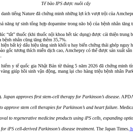
Tế bào IPS được nuôi cấy
í danh tiếng Nature đã chứng minh những lợi ích vượt trội của Amchepr
 năng tự sinh tổng hợp dopamine trong não bộ của bệnh nhân tăng tru
úc “tắt” thuốc (khi thuốc nội khoa hết tác dụng) được cải thiện trun
ủa bệnh nhân cũng tăng thêm 35,7%.
iện bất kỳ dấu hiệu tăng sinh khối u hay biến chứng thải ghép nguy 
ào gốc tương thích miễn dịch cao, Amchepry có thể được sản xuất sẵn 
.
hiểm y tế quốc gia Nhật Bản từ tháng 5 năm 2026 đã chứng minh tính 
 vàng giúp hồi sinh vận động, mang lại cho hàng triệu bệnh nhân Park
).
Japan approves first stem-cell therapy for Parkinson’s disease
. APD
o approve stem cell therapies for Parkinson’s and heart failure
. Medic
oval to regenerative medicine products using iPS cells, expanding optio
for iPS cell-derived Parkinson’s disease treatment
. The Japan Times.
h