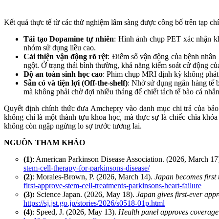
Kết quả thực tế từ các thử nghiệm lâm sàng được công bố trên tạp ch
Tái tạo Dopamine tự nhiên
: Hình ảnh chụp PET xác nhận khả
nhóm sử dụng liều cao.
Cải thiện vận động rõ rệt
: Điểm số vận động của bệnh nhân l
ngột. Ở trạng thái bình thường, khả năng kiểm soát cử động c
Độ an toàn sinh học cao
: Phim chụp MRI định kỳ không phát h
Sẵn có và tiện lợi (Off-the-shelf)
: Nhờ sử dụng ngân hàng tế b
mà không phải chờ đợi nhiều tháng để chiết tách tế bào cá nhân
Quyết định chính thức đưa Amchepry vào danh mục chi trả của bảo 
không chỉ là một thành tựu khoa học, mà thực sự là chiếc chìa khóa
không còn ngập ngừng lo sợ trước tương lai.
NGUỒN THAM KHẢO
(1)
:
American Parkinson Disease Association. (2026, March 17
stem-cell-therapy-for-parkinsons-disease/
(2)
:
Morales-Brown, P. (2026, March 14).
Japan becomes first t
first-approve-stem-cell-treatments-parkinsons-heart-failure
(3):
Science Japan. (2026, May 18).
Japan gives first-ever appr
https://sj.jst.go.jp/stories/2026/s0518-01p.html
(4)
:
Speed, J. (2026, May 13).
Health panel approves coverage 