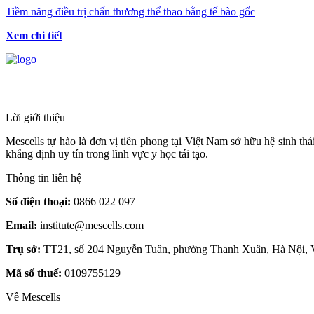
Tiềm năng điều trị chấn thương thể thao bằng tế bào gốc
Xem chi tiết
HỆ THỐNG Y TẾ CHUYÊN SÂU Y HỌC 
Lời giới thiệu
Mescells tự hào là đơn vị tiên phong tại Việt Nam sở hữu hệ sinh t
khẳng định uy tín trong lĩnh vực y học tái tạo.
Thông tin liên hệ
Số điện thoại:
0866 022 097
Email:
institute@mescells.com
Trụ sở:
TT21, số 204 Nguyễn Tuân, phường Thanh Xuân, Hà Nội, 
Mã số thuế:
0109755129
Về Mescells