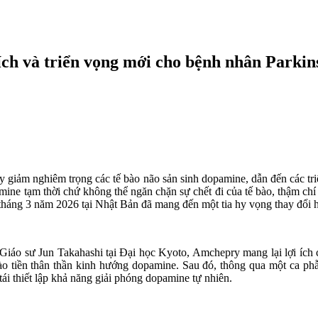
ích và triển vọng mới cho bệnh nhân Parkin
suy giảm nghiêm trọng các tế bào não sản sinh dopamine, dẫn đến các 
mine tạm thời chứ không thể ngăn chặn sự chết đi của tế bào, thậm chí
tháng 3 năm 2026 tại Nhật Bản đã mang đến một tia hy vọng thay đổi ho
o sư Jun Takahashi tại Đại học Kyoto, Amchepry mang lại lợi ích cốt
 tiền thân thần kinh hướng dopamine. Sau đó, thông qua một ca phẫu 
ái thiết lập khả năng giải phóng dopamine tự nhiên.