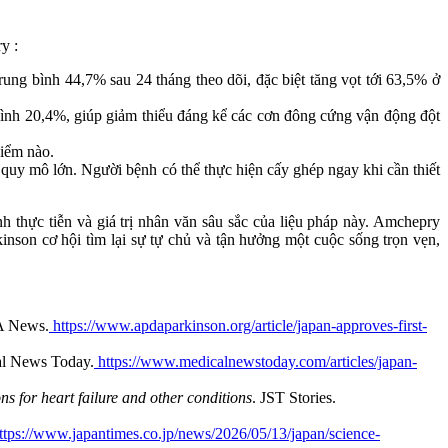
y :
ng bình 44,7% sau 24 tháng theo dõi, đặc biệt tăng vọt tới 63,5% ở
g bình 20,4%, giúp giảm thiểu đáng kể các cơn đông cứng vận động đột
hiểm nào.
quy mô lớn. Người bệnh có thể thực hiện cấy ghép ngay khi cần thiết
thực tiễn và giá trị nhân văn sâu sắc của liệu pháp này. Amchepry
inson cơ hội tìm lại sự tự chủ và tận hưởng một cuộc sống trọn vẹn,
A News.
https://www.apdaparkinson.org/article/japan-approves-first-
al News Today.
https://www.medicalnewstoday.com/articles/japan-
ns for heart failure and other conditions
. JST Stories.
ttps://www.japantimes.co.jp/news/2026/05/13/japan/science-