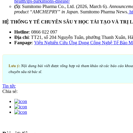
health/ips-parkinsons-disease/
(5)
: Sumitomo Pharma Co., Ltd. (2026, March 6).
Announcement
product “AMCHEPRY” in Japan
. Sumitomo Pharma News.
h
HỆ THỐNG Y TẾ CHUYÊN SÂU Y HỌC TÁI TẠO VÀ TRỊ 
Hotline
: 0866 022 097
Địa chỉ
: TT21, số 204 Nguyễn Tuân, phường Thanh Xuân, Hà
Fanpage
:
Viện Nghiên Cứu Ứng Dụng Công Nghệ Tế Bào Me
Lưu ý:
Nội dung bài viết được tổng hợp và tham khảo từ các báo cáo khoa họ
chuyên sâu từ bác sĩ.
Tin tức
Chia sẻ: