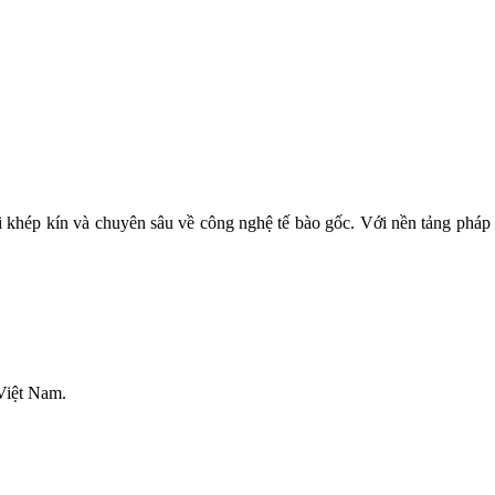
TÁI TẠO & TRỊ LIỆU TẾ BÀO
hái khép kín và chuyên sâu về công nghệ tế bào gốc. Với nền tảng ph
Việt Nam.