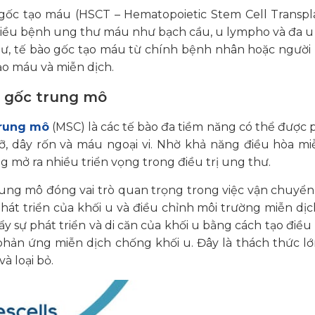
ốc tạo máu (HSCT – Hematopoietic Stem Cell Transplan
ều bệnh ung thư máu như bạch cầu, u lympho và đa u tủ
ư, tế bào gốc tạo máu từ chính bệnh nhân hoặc người 
ạo máu và miễn dịch.
o gốc trung mô
trung mô
(MSC) là các tế bào đa tiềm năng có thể được
, dây rốn và máu ngoại vi. Nhờ khả năng điều hòa miễn
 mở ra nhiều triển vọng trong điều trị ung thư.
ung mô đóng vai trò quan trọng trong việc vận chuyển 
phát triển của khối u và điều chỉnh môi trường miễn d
ẩy sự phát triển và di căn của khối u bằng cách tạo điề
phản ứng miễn dịch chống khối u. Đây là thách thức l
à loại bỏ.