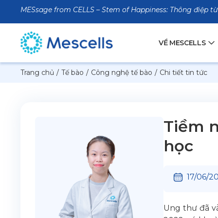
MESsage from CELLS – Stem of Happiness: Thông điệp từ
VỀ MESCELLS
Trang chủ
/
Tế bào
/
Công nghệ tế bào
/
Chi tiết tin tức
Tiềm n
học
17/06/2
Ung thư đã v