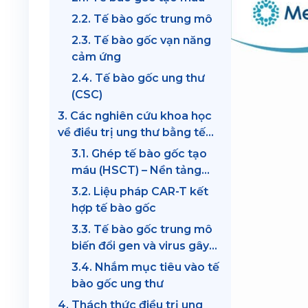
2.2. Tế bào gốc trung mô
2.3. Tế bào gốc vạn năng
cảm ứng
2.4. Tế bào gốc ung thư
(CSC)
3. Các nghiên cứu khoa học
về điều trị ung thư bằng tế
bào gốc
3.1. Ghép tế bào gốc tạo
máu (HSCT) – Nền tảng
điều trị ung thư máu
3.2. Liệu pháp CAR-T kết
hợp tế bào gốc
3.3. Tế bào gốc trung mô
biến đổi gen và virus gây
ung thư
3.4. Nhắm mục tiêu vào tế
bào gốc ung thư
4. Thách thức điều trị ung