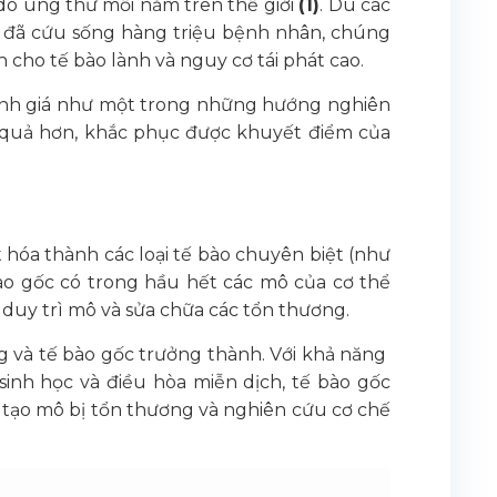
 do ung thư mỗi năm trên thế giới
(1)
. Dù các
rị đã cứu sống hàng triệu bệnh nhân, chúng
cho tế bào lành và nguy cơ tái phát cao.
nh giá như một trong những hướng nghiên
u quả hơn, khắc phục được khuyết điểm của
t hóa thành các loại tế bào chuyên biệt (như
ào gốc có trong hầu hết các mô của cơ thể
ò duy trì mô và sửa chữa các tổn thương.
g và tế bào gốc trưởng thành. Với khả năng
 sinh học và điều hòa miễn dịch, tế bào gốc
i tạo mô bị tổn thương và nghiên cứu cơ chế