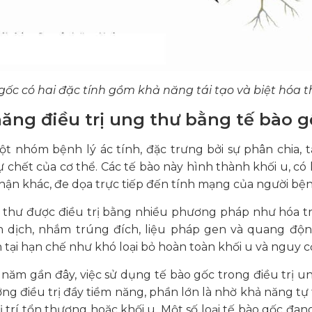
gốc có hai đặc tính gồm khả năng tái tạo và biệt hóa 
năng điều trị ung thư bằng tế bào g
t nhóm bệnh lý ác tính, đặc trưng bởi sự phân chia, 
ự chết của cơ thể. Các tế bào này hình thành khối u, 
hận khác, đe dọa trực tiếp đến tính mạng của người bện
 thư được điều trị bằng nhiều phương pháp như hóa trị,
n dịch, nhắm trúng đích, liệu pháp gen và quang độ
 tại hạn chế như khó loại bỏ hoàn toàn khối u và nguy c
năm gần đây, việc sử dụng tế bào gốc trong điều trị 
ng điều trị đầy tiềm năng, phần lớn là nhờ khả năng tự tá
 trí tổn thương hoặc khối u. Một số loại tế bào gốc đ