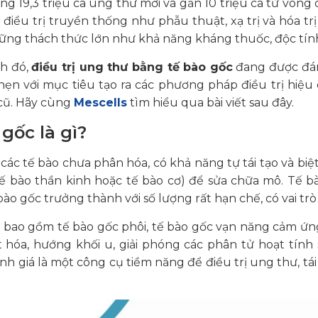
ng 19,3 triệu ca ung thư mới và gần 10 triệu ca tử vong
iều trị truyền thống như phẫu thuật, xạ trị và hóa t
hững thách thức lớn như khả năng kháng thuốc, độc tính 
nh đó,
điều trị ung thư bằng tế bào gốc
đang được đá
hẹn với mục tiêu tạo ra các phương pháp điều trị hiệ
 cũ. Hãy cùng
Mescells
tìm hiểu qua bài viết sau đây.
 gốc là gì?
 các tế bào chưa phân hóa, có khả năng tự tái tạo và biệ
ế bào thần kinh hoặc tế bào cơ) để sửa chữa mô. Tế b
bào gốc trưởng thành với số lượng rất hạn chế, có vai tr
h bao gồm tế bào gốc phôi, tế bào gốc vạn năng cảm ứn
iệt hóa, hướng khối u, giải phóng các phân tử hoạt tính
h giá là một công cụ tiềm năng để điều trị ung thư, tá