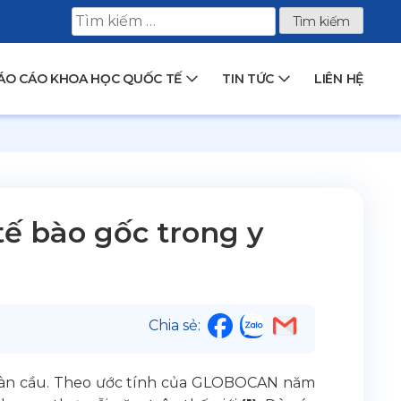
Tìm
kiếm
cho:
ÁO CÁO KHOA HỌC QUỐC TẾ
TIN TỨC
LIÊN HỆ
tế bào gốc trong y
Chia sẻ:
toàn cầu. Theo ước tính của GLOBOCAN năm