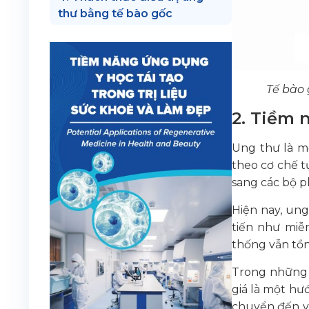
thư bằng tế bào gốc
Tế bào 
2. Tiềm 
Ung thư là mộ
theo cơ chế t
sang các bộ p
Hiện nay, ung
tiến như miễ
thống vẫn tồn
Trong những 
giá là một hướ
chuyển đến vị