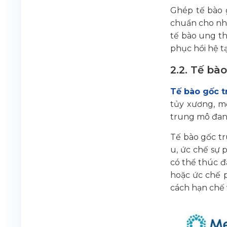
Ghép tế bào g
chuẩn cho nhi
tế bào ung th
phục hồi hệ t
2.2. Tế bà
Tế bào gốc 
tủy xương, mỡ
trung mô đang
Tế bào gốc tr
u, ức chế sự 
có thể thúc đ
hoặc ức chế 
cách hạn chế v