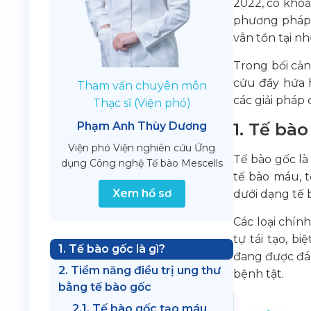
2022, có khoả
phương pháp đ
vẫn tồn tại n
Trong bối cả
cứu đầy hứa 
Tham vấn chuyên môn
các giải pháp
Thạc sĩ (Viện phó)
1. Tế bào
Phạm Anh Thùy Dương
Viện phó Viện nghiên cứu Ứng
Tế bào gốc là
dụng Công nghệ Tế bào Mescells
tế bào máu, t
Xem hồ sơ
dưới dạng tế 
Các loại chín
tự tái tạo, b
1. Tế bào gốc là gì?
đang được đán
2. Tiềm năng điều trị ung thư
bệnh tật.
bằng tế bào gốc
2.1. Tế bào gốc tạo máu