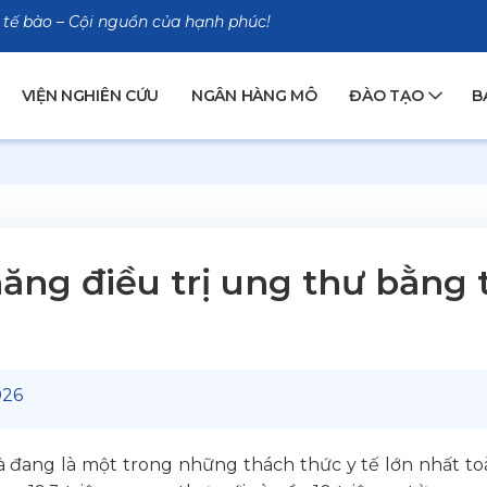
 tế bào – Cội nguồn của hạnh phúc!
VIỆN NGHIÊN CỨU
NGÂN HÀNG MÔ
ĐÀO TẠO
B
ăng điều trị ung thư bằng 
026
à đang là một trong những thách thức y tế lớn nhất 