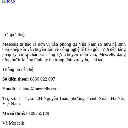
HỆ THỐNG Y TẾ CHUYÊN SÂU Y
HỌC TÁI TẠO & TRỊ LIỆU TẾ BÀO
Lời giới thiệu
Mescells tự hào là đơn vị tiên phong tại Việt Nam sở hữu hệ sinh
thái khép kín và chuyên sâu về công nghệ tế bào gốc. Với nền tảng
pháp lý vững chắc và năng lực chuyên môn cao, Mescells đang
từng bước khẳng định uy tín trong lĩnh vực y học tái tạo.
Thông tin liên hệ
Số điện thoại:
0866 022 097
Email:
institute@mescells.com
Trụ sở:
TT21, số 204 Nguyễn Tuân, phường Thanh Xuân, Hà Nội,
Việt Nam.
Mã số thuế:
0109755129
Về Mescells