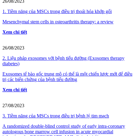
26/08/2023
1. Tiềm năng của MSCs trong điều trị thoái hóa khớp gối
Mesenchymal stem cells in osteoarthritis therapy: a review
Xem chi tiết
26/08/2023
2. Liệu pháp exosomes với bệnh tiểu đường (Exosomes therapy
diabetes)
Exosomes tế bào gốc trung mô có thể là một chiến lược mới để điều
trị các biến chứng của bệnh tiểu đường
Xem chi tiết
27/08/2023
3. Tiềm năng của MSCs trong điều trị bệnh lý tim mạch
A randomized double-blind control study of early intra-coronary
autologous bone marrow cell infusion in acute myocardial