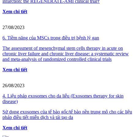
infarction: the REGENERATE-AMI clinical trial†
Xem chi tiết
27/08/2023
6. Tiềm năng của MSCs trong điều trị bệnh lý gan
The assessment of mesenchymal stem cells therapy in acute on
chronic liver failure and chronic liver disease: a systematic review
and meta-analysis of randomized controlled clinical trials
Xem chi tiết
26/08/2023
4. Liệu pháp exosomes cho da liễu (Exosomes therapy for skin
disease)
Sử dụng exosomes của tế bào gốc/tế bào nền trung mô cho các liệu
pháp điều tiết miễn dịch và tái tạo da
Xem chi tiết