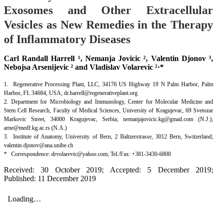
Exosomes and Other Extracellular
Vesicles as New Remedies in the Therapy
of Inflammatory Diseases
Carl Randall Harrell ¹, Nemanja Jovicic ², Valentin Djonov ³,
Nebojsa Arsenijevic ² and Vladislav Volarevic ²·*
1. Regenerative Processing Plant, LLC, 34176 US Highway 19 N Palm Harbor, Palm
Harbor, FL 34684, USA; dr.harrell@regenerativeplant.org
2. Department for Microbiology and Immunology, Center for Molecular Medicine and
Stem Cell Research, Faculty of Medical Sciences, University of Kragujevac, 69 Svetozar
Markovic Street, 34000 Kragujevac, Serbia; nemanjajovicic.kg@gmail.com (N.J.);
arne@medf.kg.ac.rs (N.A.)
3. Institute of Anatomy, University of Bern, 2 Baltzerstrasse, 3012 Bern, Switzerland;
valentin.djonov@ana.unibe.ch
* Correspondence: drvolarevic@yahoo.com; Tel./Fax: +381-3430-6800
Received: 30 October 2019; Accepted: 5 December 2019;
Published: 11 December 2019