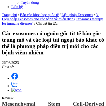
Tuyển dụng
Liên hệ
Trang chủ
/
Báo cáo khoa học quốc tế
/
Liệu pháp Exosomes
/
3.
Liệu pháp exosomes cho các bệnh về miễn dịch (Exosomes therapy
for immune diseases)
/
Chi tiết tin tức
Các exosomes có nguồn gốc từ tế bào gốc
trung mô và các loại túi ngoại bào khác có
thể là phương pháp điều trị mới cho các
bệnh viêm nhiễm
26/08/2023
Chia sẻ:
Review
Mesenchymal Stem Cell-Derived