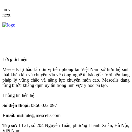
prev
next
HỆ THỐNG Y TẾ CHUYÊN SÂU Y
HỌC TÁI TẠO & TRỊ LIỆU TẾ BÀO
Lời giới thiệu
Mescells tự hào là đơn vị tiên phong tại Việt Nam sở hữu hệ sinh
thái khép kín và chuyên sâu về công nghệ tế bào gốc. Với nền tảng
pháp lý vững chắc và năng lực chuyên môn cao, Mescells đang
từng bước khẳng định uy tín trong lĩnh vực y học tái tạo.
Thông tin liên hệ
Số điện thoại:
0866 022 097
Email:
institute@mescells.com
Trụ sở:
TT21, số 204 Nguyễn Tuân, phường Thanh Xuân, Hà Nội,
Việt Nam.