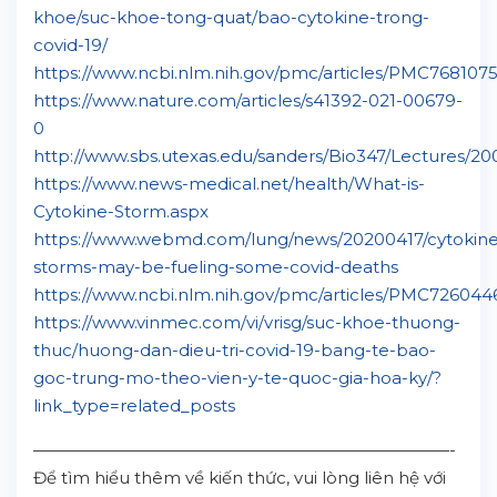
khoe/suc-khoe-tong-quat/bao-cytokine-trong-
covid-19/
https://www.ncbi.nlm.nih.gov/pmc/articles/PMC76810
https://www.nature.com/articles/s41392-021-00679-
0
http://www.sbs.utexas.edu/sanders/Bio347/Lectures/
https://www.news-medical.net/health/What-is-
Cytokine-Storm.aspx
https://www.webmd.com/lung/news/20200417/cytokine
storms-may-be-fueling-some-covid-deaths
https://www.ncbi.nlm.nih.gov/pmc/articles/PMC726044
https://www.vinmec.com/vi/vrisg/suc-khoe-thuong-
thuc/huong-dan-dieu-tri-covid-19-bang-te-bao-
goc-trung-mo-theo-vien-y-te-quoc-gia-hoa-ky/?
link_type=related_posts
—————————————————————————-
Để tìm hiểu thêm về kiến thức, vui lòng liên hệ với