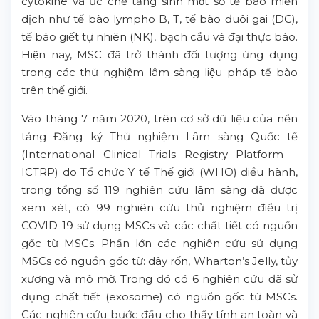
cytokine và ức chế tăng sinh một số tế bào miễn
dịch như tế bào lympho B, T, tế bào đuôi gai (DC),
tế bào giết tự nhiên (NK), bạch cầu và đại thực bào.
Hiện nay, MSC đã trở thành đối tượng ứng dụng
trong các thử nghiệm lâm sàng liệu pháp tế bào
trên thế giới.
Vào tháng 7 năm 2020, trên cơ sở dữ liệu của nền
tảng Đăng ký Thử nghiệm Lâm sàng Quốc tế
(International Clinical Trials Registry Platform –
ICTRP) do Tổ chức Y tế Thế giới (WHO) điều hành,
trong tổng số 119 nghiên cứu lâm sàng đã được
xem xét, có 99 nghiên cứu thử nghiệm điều trị
COVID-19 sử dụng MSCs và các chất tiết có nguồn
gốc từ MSCs. Phần lớn các nghiên cứu sử dụng
MSCs có nguồn gốc từ: dây rốn, Wharton’s Jelly, tủy
xương và mô mỡ. Trong đó có 6 nghiên cứu đã sử
dụng chất tiết (exosome) có nguồn gốc từ MSCs.
Các nghiên cứu bước đầu cho thấy tính an toàn và