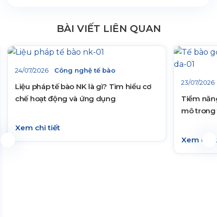
BÀI VIẾT LIÊN QUAN
24/07/2026
Công nghệ tế bào
23/07/2026
Liệu pháp tế bào NK là gì? Tìm hiểu cơ
chế hoạt động và ứng dụng
Tiềm năng
mô trong 
Xem chi tiết
Xem chi t