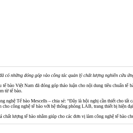
có những đóng góp vào công tác quản lý chất lượng nghiên cứu ứng d
ị liệu tế bào Việt Nam đã đóng góp thảo luận cho nội dung tiêu chuẩn 
m từ tế bào.
hệ Tế bào Mescells – chia sẻ: “Đây là hội nghị cần thiết cho tất cả
ản cho công nghệ tế bào với hệ thống phòng LAB, trang thiết bị hiện đạ
á chất lượng tế bào nhằm giúp cho các đơn vị làm công nghệ tế bào ch