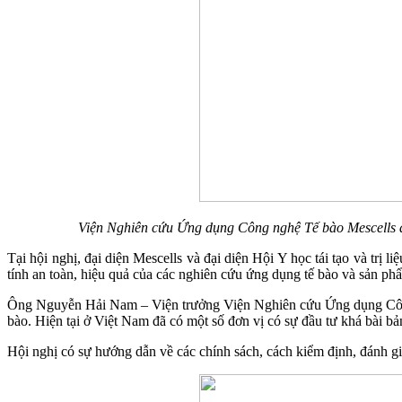
Viện Nghiên cứu Ứng dụng Công nghệ Tế bào Mescells đã 
Tại hội nghị, đại diện Mescells và đại diện Hội Y học tái tạo và tr
tính an toàn, hiệu quả của các nghiên cứu ứng dụng tế bào và sản phẩ
Ông Nguyễn Hải Nam – Viện trưởng Viện Nghiên cứu Ứng dụng Công ng
bào. Hiện tại ở Việt Nam đã có một số đơn vị có sự đầu tư khá bài b
Hội nghị có sự hướng dẫn về các chính sách, cách kiểm định, đánh gi