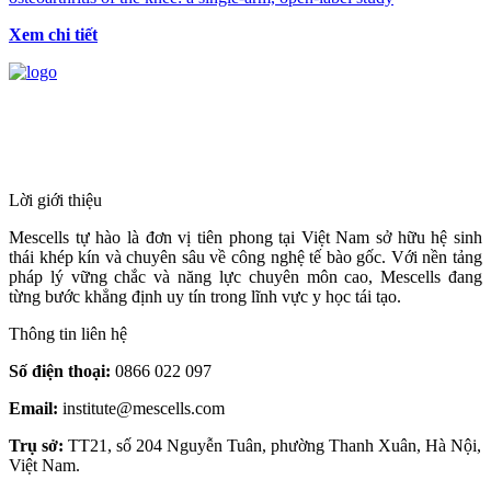
Xem chi tiết
HỆ THỐNG Y TẾ CHUYÊN SÂU Y
HỌC TÁI TẠO & TRỊ LIỆU TẾ BÀO
Lời giới thiệu
Mescells tự hào là đơn vị tiên phong tại Việt Nam sở hữu hệ sinh
thái khép kín và chuyên sâu về công nghệ tế bào gốc. Với nền tảng
pháp lý vững chắc và năng lực chuyên môn cao, Mescells đang
từng bước khẳng định uy tín trong lĩnh vực y học tái tạo.
Thông tin liên hệ
Số điện thoại:
0866 022 097
Email:
institute@mescells.com
Trụ sở:
TT21, số 204 Nguyễn Tuân, phường Thanh Xuân, Hà Nội,
Việt Nam.