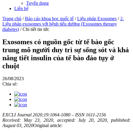
Tuyển dụng
Liên hệ
Trang chủ
/
Báo cáo khoa học quốc tế
/
Liệu pháp Exosomes
/
2.
Liệu pháp exosomes với bệnh tiểu đường (Exosomes therapy
diabetes)
/
Chi tiết tin tức
Exosomes có nguồn gốc từ tế bào gốc
trung mô người duy trì sự sống sót và khả
năng tiết insulin của tế bào đảo tụy ở
chuột
26/08/2023
Chia sẻ:
EXCLI Journal 2020;19:1064-1080 – ISSN 1611-2156
Received: May 23, 2020, accepted: July 20, 2020, published:
August 03, 2020
Original article: