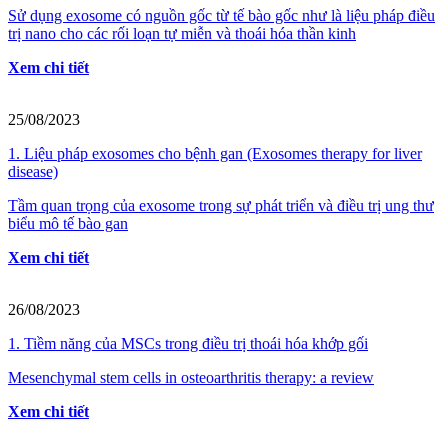
Sử dụng exosome có nguồn gốc từ tế bào gốc như là liệu pháp điều
trị nano cho các rối loạn tự miễn và thoái hóa thần kinh
Xem chi tiết
25/08/2023
1. Liệu pháp exosomes cho bệnh gan (Exosomes therapy for liver
disease)
Tầm quan trọng của exosome trong sự phát triển và điều trị ung thư
biểu mô tế bào gan
Xem chi tiết
26/08/2023
1. Tiềm năng của MSCs trong điều trị thoái hóa khớp gối
Mesenchymal stem cells in osteoarthritis therapy: a review
Xem chi tiết