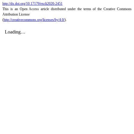
http://dx.doi.org/10.17179/excli2020-2451
This is an Open Access article distributed under the terms of the Creative Commons
Attribution License
(
http://creativecommons.org/licenses/by/4.0/
).