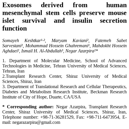
Exosomes derived from human
mesenchymal stem cells preserve mouse
islet survival and insulin secretion
function
Somayeh Keshtkar¹·², Maryam Kaviani², Fatemeh Sabet
Sarvestani², Mohammad Hossein Ghahremani¹, Mahdokht Hossein
Aghdaei², Ismail H. Al-Abdullah³, Negar Azarpira²*
1. Department of Molecular Medicine, School of Advanced
Technologies in Medicine, Tehran University of Medical Sciences,
Tehran, Iran
2.Transplant Research Center, Shiraz University of Medical
Sciences, Shiraz, Iran
3. Department of Translational Research and Cellular Therapeutics,
Diabetes and Metabolism Research Institute, Beckman Research
Institute of City of Hope, Duarte, CA/USA
* Corresponding author:
Negar Azarpira, Transplant Research
Center, Shiraz University of Medical Sciences, Shiraz, Iran,
Telephone number: +98-71-36281529, Fax: +98-711-6473954, E-
mail: negarazarpira@gmail.com