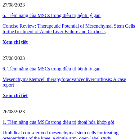
27/08/2023
6. Tiềm năng của MSCs trong điều trị bệnh lý gan
Concise Review: Therapeutic Potential of Mesenchymal Stem Cells
fortheTreatment of Acute Liver Failure and Cirrhosis
Xem chi tiết
27/08/2023
6. Tiềm năng của MSCs trong điều trị bệnh lý gan
Mesenchymalstemcell therapyforadvancedlivercirrhosis: A case
report
Xem chi tiết
26/08/2023
1. Tiềm năng của MSCs trong điều trị thoái hóa khớp gối
Umbilical cord‐derived mesenchymal stem cells for treating
osteoarthritis of the knee: a single‐arm, open‐label study