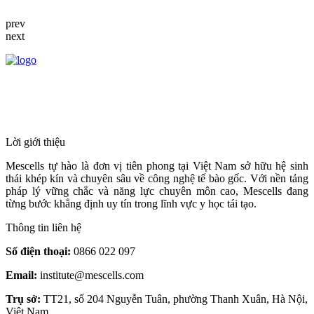
prev
next
HỆ THỐNG Y TẾ CHUYÊN SÂU Y
HỌC TÁI TẠO & TRỊ LIỆU TẾ BÀO
Lời giới thiệu
Mescells tự hào là đơn vị tiên phong tại Việt Nam sở hữu hệ sinh
thái khép kín và chuyên sâu về công nghệ tế bào gốc. Với nền tảng
pháp lý vững chắc và năng lực chuyên môn cao, Mescells đang
từng bước khẳng định uy tín trong lĩnh vực y học tái tạo.
Thông tin liên hệ
Số điện thoại:
0866 022 097
Email:
institute@mescells.com
Trụ sở:
TT21, số 204 Nguyễn Tuân, phường Thanh Xuân, Hà Nội,
Việt Nam.