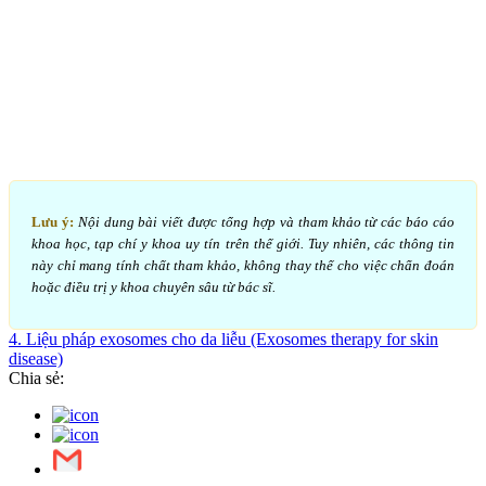
Lưu ý:
Nội dung bài viết được tổng hợp và tham khảo từ các báo cáo
khoa học, tạp chí y khoa uy tín trên thế giới. Tuy nhiên, các thông tin
này chỉ mang tính chất tham khảo, không thay thế cho việc chẩn đoán
hoặc điều trị y khoa chuyên sâu từ bác sĩ.
4. Liệu pháp exosomes cho da liễu (Exosomes therapy for skin
disease)
Chia sẻ: