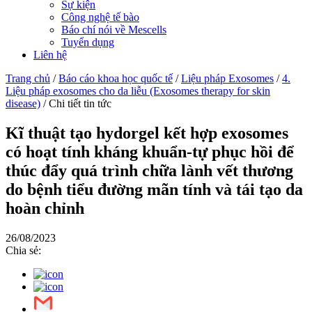
Sự kiện
Công nghệ tế bào
Báo chí nói về Mescells
Tuyển dụng
Liên hệ
Trang chủ
/
Báo cáo khoa học quốc tế
/
Liệu pháp Exosomes
/
4.
Liệu pháp exosomes cho da liễu (Exosomes therapy for skin
disease)
/
Chi tiết tin tức
Kĩ thuật tạo hydorgel kết hợp exosomes
có hoạt tính kháng khuẩn-tự phục hồi để
thúc đẩy quá trình chữa lành vết thương
do bệnh tiểu đường mãn tính và tái tạo da
hoàn chỉnh
26/08/2023
Chia sẻ: