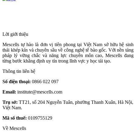
HỆ THỐNG Y TẾ CHUYÊN SÂU Y
HỌC TÁI TẠO & TRỊ LIỆU TẾ BÀO
Lời giới thiệu
Mescells tự hào là đơn vị tiên phong tại Việt Nam sở hữu hệ sinh
thái khép kín và chuyên sâu về công nghệ tế bào gốc. Với nền tảng
pháp lý vững chắc và năng lực chuyên môn cao, Mescells đang
từng bước khẳng định uy tín trong lĩnh vực y học tái tạo.
Thông tin liên hệ
Số điện thoại:
0866 022 097
Email:
institute@mescells.com
Trụ sở:
TT21, số 204 Nguyễn Tuân, phường Thanh Xuân, Hà Nội,
Việt Nam.
Mã số thuế:
0109755129
Về Mescells