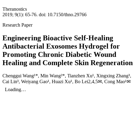
Theranostics
2019; 9(1): 65-76. doi: 10.7150/thno.29766
Research Paper
Engineering Bioactive Self-Healing
Antibacterial Exosomes Hydrogel for
Promoting Chronic Diabetic Wound
Healing and Complete Skin Regeneration
Chenggui Wang¹*, Min Wang²*, Tianzhen Xu¹, Xingxing Zhang³,
Cai Lin³, Weiyang Gao¹, Huazi Xu¹, Bo Lei2,4,5✉, Cong Mao¹✉