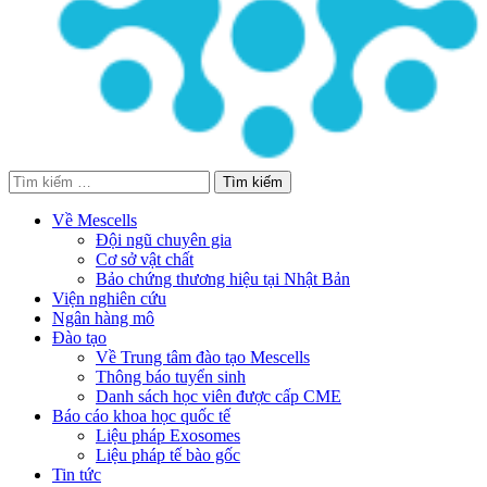
Tìm
kiếm
cho:
Về Mescells
Đội ngũ chuyên gia
Cơ sở vật chất
Bảo chứng thương hiệu tại Nhật Bản
Viện nghiên cứu
Ngân hàng mô
Đào tạo
Về Trung tâm đào tạo Mescells
Thông báo tuyển sinh
Danh sách học viên được cấp CME
Báo cáo khoa học quốc tế
Liệu pháp Exosomes
Liệu pháp tế bào gốc
Tin tức