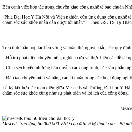
Bên cạnh việc hợp tác trong chuyển giao công nghệ tế bào chuẩn Nhậ
“Phía Đại Học Y Hà Nội và Viện nghiên cứu ứng dụng công nghệ tế b
chăm sóc sức khỏe nhân dân được tốt nhất.” – Theo GS. TS Tạ Thàn
Trên tinh thần hợp tác bền vững và tuân thủ nguyên tắc, các quy định 
– Hỗ trợ phát triển chuyên môn, nghiên cứu và thực hiện các đề tài 
– Chia sẻ/chuyển nhượng bản quyền các công trình, các sản phẩm ngh
– Đào tạo chuyên môn và nâng cao kĩ thuật trong các hoạt động nghi
Lễ ký kết hợp tác toàn diện giữa Mescells và Trường Đại học Y Hà N
chăm sóc sức khỏe cũng như sự phát triển và lợi ích của cộng đồng.
Mesce
Mescells trao tặng 50.000.000 VND cho đơn vị kỹ thuật cao – Bộ m