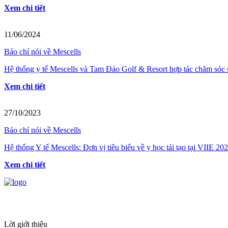
Xem chi tiết
11/06/2024
Báo chí nói về Mescells
Hệ thống y tế Mescells và Tam Đảo Golf & Resort hợp tác chăm sóc 
Xem chi tiết
27/10/2023
Báo chí nói về Mescells
Hệ thống Y tế Mescells: Đơn vị tiêu biểu về y học tái tạo tại VIIE 20
Xem chi tiết
HỆ THỐNG Y TẾ CHUYÊN SÂU Y HỌC 
Lời giới thiệu