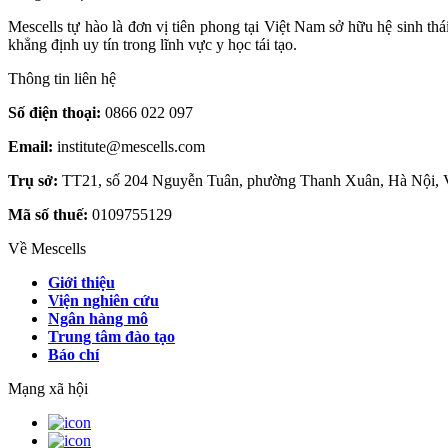
Mescells tự hào là đơn vị tiên phong tại Việt Nam sở hữu hệ sinh t
khẳng định uy tín trong lĩnh vực y học tái tạo.
Thông tin liên hệ
Số điện thoại:
0866 022 097
Email:
institute@mescells.com
Trụ sở:
TT21, số 204 Nguyễn Tuân, phường Thanh Xuân, Hà Nội, 
Mã số thuế:
0109755129
Về Mescells
Giới thiệu
Viện nghiên cứu
Ngân hàng mô
Trung tâm đào tạo
Báo chí
Mạng xã hội