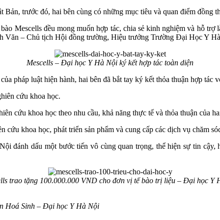
t Bản, trước đó, hai bên cùng có những mục tiêu và quan điểm đồng t
ào Mescells đều mong muốn hợp tác, chia sẻ kinh nghiệm và hỗ trợ l
h Văn – Chủ tịch Hội đồng trường, Hiệu trưởng Trường Đại Học Y Hà
Mescells – Đại học Y Hà Nội ký kết hợp tác toàn diện
của pháp luật hiện hành, hai bên đã bắt tay ký kết thỏa thuận hợp tác v
nghiên cứu khoa học.
iên cứu khoa học theo nhu cầu, khả năng thực tế và thỏa thuận của ha
ên cứu khoa học, phát triển sản phẩm và cung cấp các dịch vụ chăm só
ội đánh dấu một bước tiến vô cùng quan trọng, thể hiện sự tin cậy, hợ
lls trao tặng 100.000.000 VND cho đơn vị tế bào trị liệu – Đại học Y 
ôn Hoá Sinh – Đại học Y Hà Nội