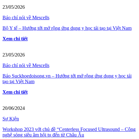
23/05/2026
Báo chí nói về Mescells
Bộ Y tế – Hướng tới mở rộng ứng dụng y học tái tạo tại Việt Nam
Xem chi tiết
23/05/2026
Báo chí nói về Mescells
Báo Suckhoedoisong.vn – Hướng tới mở rộng ứng dụng y học tái
tạo tại Việt Nam
Xem chi tiết
20/06/2024
Sự Kiện
Workshop 2023 với chủ đề “Centerless Focused Ultrasound – Công
nghệ sóng siêu âm hội tụ đến từ Châu Âu