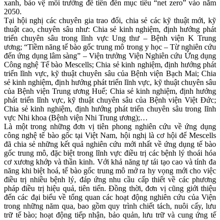
xanh, bảo vệ môi trường để tiến đến mục tiêu “net zero” vào năm
2050.
Tại hội nghị các chuyên gia trao đổi, chia sẻ các kỹ thuật mới, kỹ
thuật cao, chuyên sâu như: Chia sẻ kinh nghiệm, định hướng phát
triển chuyên sâu trong lĩnh vực Ung thư – Bệnh viện K Trung
ương; “Tiềm năng tế bào gốc trung mô trong y học – Từ nghiên cứu
đến ứng dụng lâm sàng” – Viện trưởng Viện Nghiên cứu Ứng dụng
Công nghệ Tế bào Mescells; Chia sẻ kinh nghiệm, định hướng phát
triển lĩnh vực, kỹ thuật chuyên sâu của Bệnh viện Bạch Mai; Chia
sẻ kinh nghiệm, định hướng phát triển lĩnh vực, kỹ thuật chuyên sâu
của Bệnh viện Trung ương Huế; Chia sẻ kinh nghiệm, định hướng
phát triển lĩnh vực, kỹ thuật chuyên sâu của Bệnh viện Việt Đức;
Chia sẻ kinh nghiệm, định hướng phát triển chuyên sâu trong lĩnh
vực Nhi khoa (Bệnh viện Nhi Trung ương);…
Là một trong những đơn vị tiên phong nghiên cứu về ứng dụng
công nghệ tế bào gốc tại Việt Nam, hội nghị là cơ hội để Mescells
đã chia sẻ những kết quả nghiên cứu mới nhất về ứng dụng tế bào
gốc trung mô, đặc biệt trong lĩnh vực điều trị các bệnh lý thoái hóa
cơ xương khớp và thần kinh. Với khả năng tự tái tạo cao và tính đa
năng khi biệt hoá, tế bào gốc trung mô mở ra hy vọng mới cho việc
điều trị nhiều bệnh lý, đáp ứng nhu cầu cấp thiết về các phương
pháp điều trị hiệu quả, tiên tiến. Đồng thời, đơn vị cũng giới thiệu
đến các đại biểu về tổng quan các hoạt động nghiên cứu của Viện
trong những năm qua, bao gồm quy trình chiết tách, nuôi cấy, lưu
trữ tế bào; hoạt động tiếp nhận, bảo quản, lưu trữ và cung ứng tế