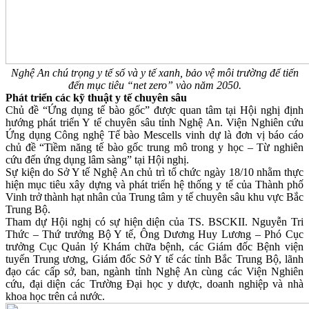
Nghệ An chú trọng y tế số và y tế xanh, bảo vệ môi trường để tiến
đến mục tiêu “net zero” vào năm 2050.
Phát triển các kỹ thuật y tế chuyên sâu
Chủ đề “Ứng dụng tế bào gốc” được quan tâm tại Hội nghị định
hướng phát triển Y tế chuyên sâu tỉnh Nghệ An. Viện Nghiên cứu
Ứng dụng Công nghệ Tế bào Mescells vinh dự là đơn vị báo cáo
chủ đề “Tiềm năng tế bào gốc trung mô trong y học – Từ nghiên
cứu đến ứng dụng lâm sàng” tại Hội nghị.
Sự kiện do Sở Y tế Nghệ An chủ trì tổ chức ngày 18/10 nhằm thực
hiện mục tiêu xây dựng và phát triển hệ thống y tế của Thành phố
Vinh trở thành hạt nhân của Trung tâm y tế chuyên sâu khu vực Bắc
Trung Bộ.
Tham dự Hội nghị có sự hiện diện của TS. BSCKII. Nguyễn Tri
Thức – Thứ trưởng Bộ Y tế, Ông Dương Huy Lương – Phó Cục
trưởng Cục Quản lý Khám chữa bệnh, các Giám đốc Bệnh viện
tuyến Trung ương, Giám đốc Sở Y tế các tỉnh Bắc Trung Bộ, lãnh
đạo các cấp sở, ban, ngành tỉnh Nghệ An cùng các Viện Nghiên
cứu, đại diện các Trường Đại học y dược, doanh nghiệp và nhà
khoa học trên cả nước.