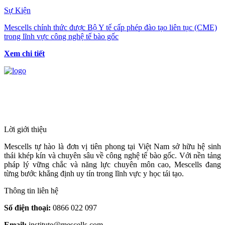
Sự Kiện
Mescells chính thức được Bộ Y tế cấp phép đào tạo liên tục (CME)
trong lĩnh vực công nghệ tế bào gốc
Xem chi tiết
HỆ THỐNG Y TẾ CHUYÊN SÂU Y
HỌC TÁI TẠO & TRỊ LIỆU TẾ BÀO
Lời giới thiệu
Mescells tự hào là đơn vị tiên phong tại Việt Nam sở hữu hệ sinh
thái khép kín và chuyên sâu về công nghệ tế bào gốc. Với nền tảng
pháp lý vững chắc và năng lực chuyên môn cao, Mescells đang
từng bước khẳng định uy tín trong lĩnh vực y học tái tạo.
Thông tin liên hệ
Số điện thoại:
0866 022 097
Email:
institute@mescells.com