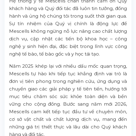
Hệ thống y tế Mescells chân thành cảm ơn Quý
khách hàng và Quý đối tác đã luôn tin tưởng, đồng
hành và ủng hộ chúng tôi trong suốt thời gian qua.
Sự tín nhiệm của Quý vị chính là động lực để
Mescells không ngừng nỗ lực nâng cao chất lượng
dịch vụ, cập nhật các tiến bộ khoa học – công
nghệ y sinh hiện đại, đặc biệt trong lĩnh vực công
nghệ tế bào, tế bào gốc và y học tái tạo.
Năm 2025 khép lại với nhiều dấu mốc quan trọng,
Mescells tự hào khi tiếp tục khẳng định vai trò là
đơn vị tiên phong trong nghiên cứu, ứng dụng và
chuyển giao các giải pháp y tế tiên tiến, hướng tới
mục tiêu chăm sóc sức khỏe toàn diện và bền
vững cho cộng đồng. Bước sang năm mới 2026,
Mescells cam kết tiếp tục đầu tư về chuyên môn,
cơ sở vật chất và chất lượng dịch vụ, mang đến
những giá trị thiết thực và lâu dài cho Quý khách
hàng và đối tác.