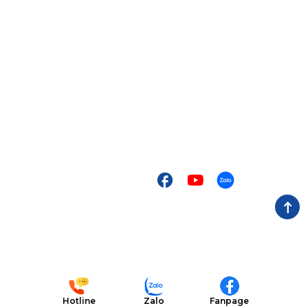
Số điện thoại:
0866 022 097
Email:
institute@mescells.com
Trụ sở:
TT21, số 204 Nguyễn Tuân, phường Thanh Xuân,
Hà Nội, Việt Nam.
Mã số thuế:
0109755129
Về Mescells
Mạng xã hội
Giới thiệu
Viện nghiên cứu
Ngân hàng mô
Trung tâm đào tạo
Báo chí
Hotline
Zalo
Fanpage