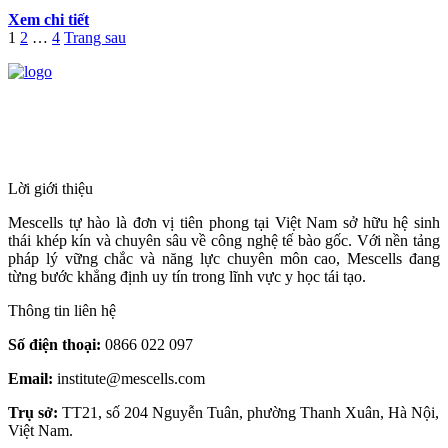
Xem chi tiết
Phân
Trang
Trang
Trang
1
2
…
4
Trang sau
trang
bài
HỆ THỐNG Y TẾ CHUYÊN SÂU Y
viết
HỌC TÁI TẠO & TRỊ LIỆU TẾ BÀO
Lời giới thiệu
Mescells tự hào là đơn vị tiên phong tại Việt Nam sở hữu hệ sinh
thái khép kín và chuyên sâu về công nghệ tế bào gốc. Với nền tảng
pháp lý vững chắc và năng lực chuyên môn cao, Mescells đang
từng bước khẳng định uy tín trong lĩnh vực y học tái tạo.
Thông tin liên hệ
Số điện thoại:
0866 022 097
Email:
institute@mescells.com
Trụ sở:
TT21, số 204 Nguyễn Tuân, phường Thanh Xuân, Hà Nội,
Việt Nam.