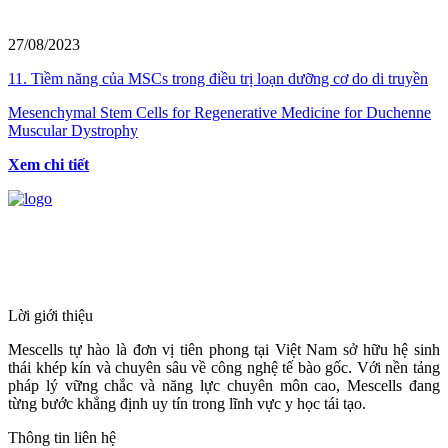
27/08/2023
11. Tiềm năng của MSCs trong điều trị loạn dưỡng cơ do di truyền
Mesenchymal Stem Cells for Regenerative Medicine for Duchenne
Muscular Dystrophy
Xem chi tiết
HỆ THỐNG Y TẾ CHUYÊN SÂU Y
HỌC TÁI TẠO & TRỊ LIỆU TẾ BÀO
Lời giới thiệu
Mescells tự hào là đơn vị tiên phong tại Việt Nam sở hữu hệ sinh
thái khép kín và chuyên sâu về công nghệ tế bào gốc. Với nền tảng
pháp lý vững chắc và năng lực chuyên môn cao, Mescells đang
từng bước khẳng định uy tín trong lĩnh vực y học tái tạo.
Thông tin liên hệ