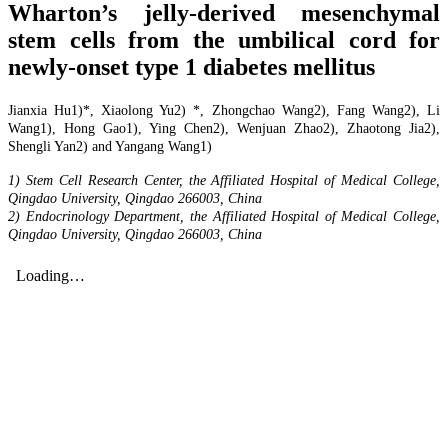
Wharton’s jelly-derived mesenchymal
stem cells from the umbilical cord for
newly-onset type 1 diabetes mellitus
Jianxia Hu1)*, Xiaolong Yu2) *, Zhongchao Wang2), Fang Wang2), Li
Wang1), Hong Gao1), Ying Chen2), Wenjuan Zhao2), Zhaotong Jia2),
Shengli Yan2) and Yangang Wang1)
1) Stem Cell Research Center, the Affiliated Hospital of Medical College,
Qingdao University, Qingdao 266003, China
2) Endocrinology Department, the Affiliated Hospital of Medical College,
Qingdao University, Qingdao 266003, China