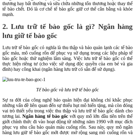
thương hay bất thường và sửa chữa những tổn thương hoặc thay thế
tế bào chết. Đó là cơ chế tế bào gốc giữ cơ thể cân bằng và khỏe
mạnh.
2. Lưu trữ tế bào gốc là gì? Ngân hàng
lưu giữ tế bào gốc
Lưu trữ tế bào gốc có nghĩa là thu thập và bảo quản lạnh các tế bào
gốc máu, mô cuống rốn để phục vụ sử dụng trong các liệu pháp tế
bào gốc hoặc thử nghiệm lâm sàng. Việc lưu trữ tế bào gốc có thể
thực hiện riêng tư (cho việc sử dụng độc quyền của em bé và gia
đình) hay công khai (ngân hàng lưu trữ có sẵn để sử dụng).
Tế bào gốc và lưu trữ tế bào gốc
Sự ra đời của công nghệ bảo quản hiện đại không chỉ khắc phục
những vấn đề liên quan đến sự thiếu hụt mô hiến tặng, mà còn đóng
vai trò thiết yếu trong việc thu thập và lưu trữ tế bào gốc dành cho
tương lai.
Ngân hàng tế bào gốc
với quy mô lớn đầu tiên trên thế
giới chính thức đi vào hoạt động từ những năm 1990 với mục đích
phục vụ nhu cầu bảo quản máu cuống rốn. Sau này, quy mô ngân
hàng lưu giữ tế bào gốc mới được mở rộng sang mô cuống rốn và