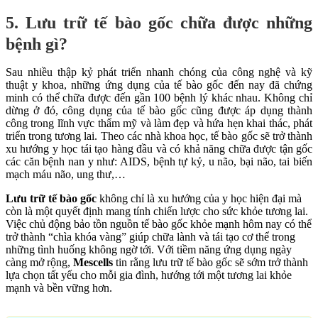
5. Lưu trữ tế bào gốc chữa được những
bệnh gì?
Sau nhiều thập kỷ phát triển nhanh chóng của công nghệ và kỹ
thuật y khoa, những ứng dụng của tế bào gốc đến nay đã chứng
minh có thể chữa được đến gần 100 bệnh lý khác nhau. Không chỉ
dừng ở đó, công dụng của tế bào gốc cũng được áp dụng thành
công trong lĩnh vực thẩm mỹ và làm đẹp và hứa hẹn khai thác, phát
triển trong tương lai. Theo các nhà khoa học, tế bào gốc sẽ trở thành
xu hướng y học tái tạo hàng đầu và có khả năng chữa được tận gốc
các căn bệnh nan y như: AIDS, bệnh tự kỷ, u não, bại não, tai biến
mạch máu não, ung thư,…
Lưu trữ tế bào gốc
không chỉ là xu hướng của y học hiện đại mà
còn là một quyết định mang tính chiến lược cho sức khỏe tương lai.
Việc chủ động bảo tồn nguồn tế bào gốc khỏe mạnh hôm nay có thể
trở thành “chìa khóa vàng” giúp chữa lành và tái tạo cơ thể trong
những tình huống không ngờ tới. Với tiềm năng ứng dụng ngày
càng mở rộng,
Mescells
tin rằng lưu trữ tế bào gốc sẽ sớm trở thành
lựa chọn tất yếu cho mỗi gia đình, hướng tới một tương lai khỏe
mạnh và bền vững hơn.