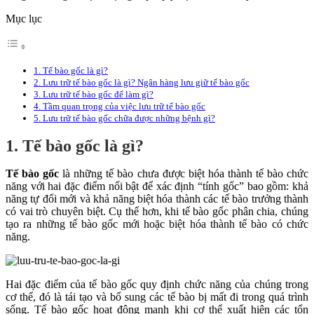
Mục lục
1. Tế bào gốc là gì?
2. Lưu trữ tế bào gốc là gì? Ngân hàng lưu giữ tế bào gốc
3. Lưu trữ tế bào gốc để làm gì?
4. Tầm quan trọng của việc lưu trữ tế bào gốc
5. Lưu trữ tế bào gốc chữa được những bệnh gì?
1. Tế bào gốc là gì?
Tế bào gốc
là những tế bào chưa được biệt hóa thành tế bào chức
năng với hai đặc điểm nổi bật để xác định “tính gốc” bao gồm: khả
năng tự đổi mới và khả năng biệt hóa thành các tế bào trưởng thành
có vai trò chuyên biệt. Cụ thể hơn, khi tế bào gốc phân chia, chúng
tạo ra những tế bào gốc mới hoặc biệt hóa thành tế bào có chức
năng.
Hai đặc điểm của tế bào gốc quy định chức năng của chúng trong
cơ thể, đó là tái tạo và bổ sung các tế bào bị mất đi trong quá trình
sống. Tế bào gốc hoạt động mạnh khi cơ thể xuất hiện các tổn