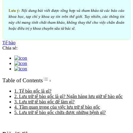
Lưu ý:
Nội dung bài viết được tổng hợp và tham khảo từ các báo cáo
khoa học, tạp chí y khoa uy tín trên thế giới. Tuy nhiên, các thông tin
này chỉ mang tính chất tham khảo, không thay thế cho việc chẩn đoán
hoặc điều trị y khoa chuyên sâu từ bác sĩ.
Tế bào
Chia sẻ:
Toggle Table of Content
Table of Contents
1. Tế bào gốc là gì?
2. Lưu trữ tế bào gốc là gì? Ngân hàng lưu giữ tế bào gốc
3. Lưu trữ tế bào gốc để làm gì?
4. Tầm quan trọng của việc lưu trữ tế bào gốc
5. Lưu trữ tế bào gốc chữa được những bệnh gì?