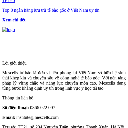
Tế bào
Top 8 ngân hàng lưu trữ tế bào gốc ở Việt Nam uy tín
Xem chi tiết
HỆ THỐNG Y TẾ CHUYÊN SÂU Y
HỌC TÁI TẠO & TRỊ LIỆU TẾ BÀO
Lời giới thiệu
Mescells tự hào là đơn vị tiên phong tại Việt Nam sở hữu hệ sinh
thái khép kín và chuyên sâu về công nghệ tế bào gốc. Với nền tảng
pháp lý vững chắc và năng lực chuyên môn cao, Mescells đang
từng bước khẳng định uy tín trong lĩnh vực y học tái tạo.
Thông tin liên hệ
Số điện thoại:
0866 022 097
Email:
institute@mescells.com
Trụ sở:
TT21, số 204 Nguyễn Tuân, phường Thanh Xuân, Hà Nội,