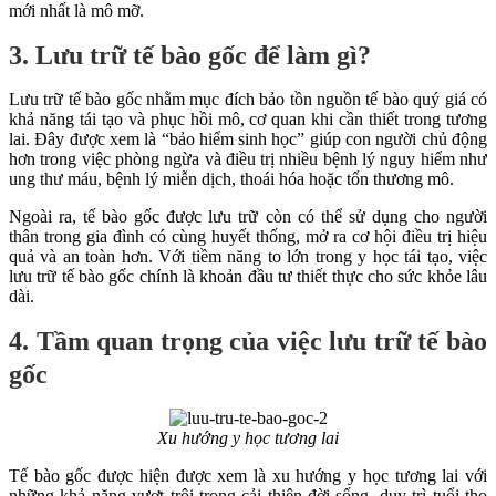
mới nhất là mô mỡ.
3. Lưu trữ tế bào gốc để làm gì?
Lưu trữ tế bào gốc nhằm mục đích bảo tồn nguồn tế bào quý giá có
khả năng tái tạo và phục hồi mô, cơ quan khi cần thiết trong tương
lai. Đây được xem là “bảo hiểm sinh học” giúp con người chủ động
hơn trong việc phòng ngừa và điều trị nhiều bệnh lý nguy hiểm như
ung thư máu, bệnh lý miễn dịch, thoái hóa hoặc tổn thương mô.
Ngoài ra, tế bào gốc được lưu trữ còn có thể sử dụng cho người
thân trong gia đình có cùng huyết thống, mở ra cơ hội điều trị hiệu
quả và an toàn hơn. Với tiềm năng to lớn trong y học tái tạo, việc
lưu trữ tế bào gốc chính là khoản đầu tư thiết thực cho sức khỏe lâu
dài.
4. Tầm quan trọng của việc lưu trữ tế bào
gốc
Xu hướng y học tương lai
Tế bào gốc được hiện được xem là xu hướng y học tương lai với
những khả năng vượt trội trong cải thiện đời sống, duy trì tuổi thọ