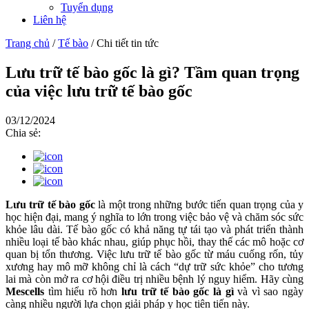
Tuyển dụng
Liên hệ
Trang chủ
/
Tế bào
/
Chi tiết tin tức
Lưu trữ tế bào gốc là gì? Tầm quan trọng
của việc lưu trữ tế bào gốc
03/12/2024
Chia sẻ:
Lưu trữ tế bào gốc
là một trong những bước tiến quan trọng của y
học hiện đại, mang ý nghĩa to lớn trong việc bảo vệ và chăm sóc sức
khỏe lâu dài. Tế bào gốc có khả năng tự tái tạo và phát triển thành
nhiều loại tế bào khác nhau, giúp phục hồi, thay thế các mô hoặc cơ
quan bị tổn thương. Việc lưu trữ tế bào gốc từ máu cuống rốn, tủy
xương hay mô mỡ không chỉ là cách “dự trữ sức khỏe” cho tương
lai mà còn mở ra cơ hội điều trị nhiều bệnh lý nguy hiểm. Hãy cùng
Mescells
tìm hiểu rõ hơn
lưu trữ tế bào gốc là gì
và vì sao ngày
càng nhiều người lựa chọn giải pháp y học tiên tiến này.