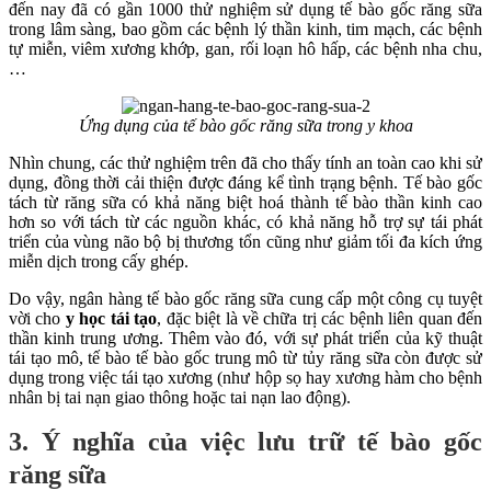
đến nay đã có gần 1000 thử nghiệm sử dụng tế bào gốc răng sữa
trong lâm sàng, bao gồm các bệnh lý thần kinh, tim mạch, các bệnh
tự miễn, viêm xương khớp, gan, rối loạn hô hấp, các bệnh nha chu,
…
Ứng dụng của tế bào gốc răng sữa trong y khoa
Nhìn chung, các thử nghiệm trên đã cho thấy tính an toàn cao khi sử
dụng, đồng thời cải thiện được đáng kể tình trạng bệnh. Tế bào gốc
tách từ răng sữa có khả năng biệt hoá thành tế bào thần kinh cao
hơn so với tách từ các nguồn khác, có khả năng hỗ trợ sự tái phát
triển của vùng não bộ bị thương tổn cũng như giảm tối đa kích ứng
miễn dịch trong cấy ghép.
Do vậy, ngân hàng tế bào gốc răng sữa cung cấp một công cụ tuyệt
vời cho
y học tái tạo
, đặc biệt là về chữa trị các bệnh liên quan đến
thần kinh trung ương. Thêm vào đó, với sự phát triển của kỹ thuật
tái tạo mô, tế bào tế bào gốc trung mô từ tủy răng sữa còn được sử
dụng trong việc tái tạo xương (như hộp sọ hay xương hàm cho bệnh
nhân bị tai nạn giao thông hoặc tai nạn lao động).
3. Ý nghĩa của việc lưu trữ tế bào gốc
răng sữa