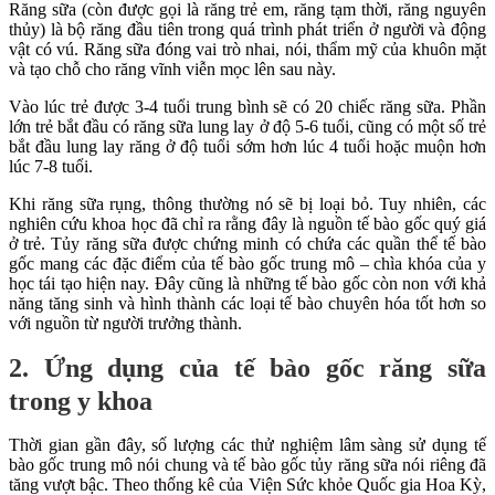
Răng sữa (còn được gọi là răng trẻ em, răng tạm thời, răng nguyên
thủy) là bộ răng đầu tiên trong quá trình phát triển ở người và động
vật có vú. Răng sữa đóng vai trò nhai, nói, thẩm mỹ của khuôn mặt
và tạo chỗ cho răng vĩnh viễn mọc lên sau này.
Vào lúc trẻ được 3-4 tuổi trung bình sẽ có 20 chiếc răng sữa. Phần
lớn trẻ bắt đầu có răng sữa lung lay ở độ 5-6 tuổi, cũng có một số trẻ
bắt đầu lung lay răng ở độ tuổi sớm hơn lúc 4 tuổi hoặc muộn hơn
lúc 7-8 tuổi.
Khi răng sữa rụng, thông thường nó sẽ bị loại bỏ. Tuy nhiên, các
nghiên cứu khoa học đã chỉ ra rằng đây là nguồn tế bào gốc quý giá
ở trẻ. Tủy răng sữa được chứng minh có chứa các quần thể tế bào
gốc mang các đặc điểm của tế bào gốc trung mô – chìa khóa của y
học tái tạo hiện nay. Đây cũng là những tế bào gốc còn non với khả
năng tăng sinh và hình thành các loại tế bào chuyên hóa tốt hơn so
với nguồn từ người trưởng thành.
2. Ứng dụng của tế bào gốc răng sữa
trong y khoa
Thời gian gần đây, số lượng các thử nghiệm lâm sàng sử dụng tế
bào gốc trung mô nói chung và tế bào gốc tủy răng sữa nói riêng đã
tăng vượt bậc. Theo thống kê của Viện Sức khỏe Quốc gia Hoa Kỳ,