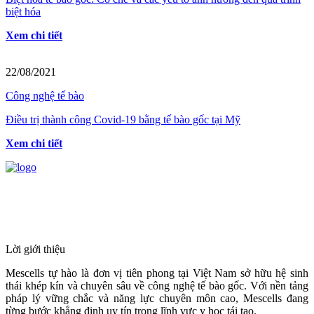
biệt hóa
Xem chi tiết
22/08/2021
Công nghệ tế bào
Điều trị thành công Covid-19 bằng tế bào gốc tại Mỹ
Xem chi tiết
HỆ THỐNG Y TẾ CHUYÊN SÂU Y
HỌC TÁI TẠO & TRỊ LIỆU TẾ BÀO
Lời giới thiệu
Mescells tự hào là đơn vị tiên phong tại Việt Nam sở hữu hệ sinh
thái khép kín và chuyên sâu về công nghệ tế bào gốc. Với nền tảng
pháp lý vững chắc và năng lực chuyên môn cao, Mescells đang
từng bước khẳng định uy tín trong lĩnh vực y học tái tạo.