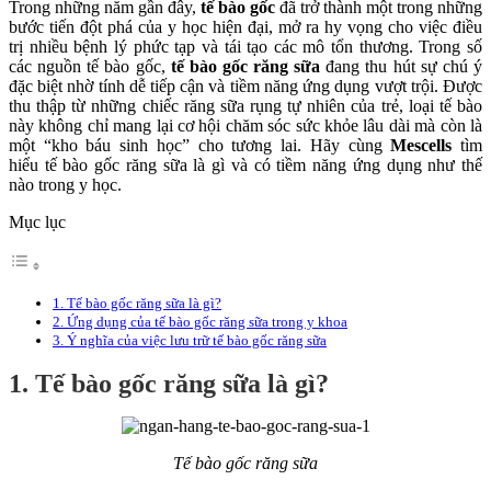
Trong những năm gần đây,
tế bào gốc
đã trở thành một trong những
bước tiến đột phá của y học hiện đại, mở ra hy vọng cho việc điều
trị nhiều bệnh lý phức tạp và tái tạo các mô tổn thương. Trong số
các nguồn tế bào gốc,
tế bào gốc răng sữa
đang thu hút sự chú ý
đặc biệt nhờ tính dễ tiếp cận và tiềm năng ứng dụng vượt trội. Được
thu thập từ những chiếc răng sữa rụng tự nhiên của trẻ, loại tế bào
này không chỉ mang lại cơ hội chăm sóc sức khỏe lâu dài mà còn là
một “kho báu sinh học” cho tương lai. Hãy cùng
Mescells
tìm
hiểu tế bào gốc răng sữa là gì và có tiềm năng ứng dụng như thế
nào trong y học.
Mục lục
1. Tế bào gốc răng sữa là gì?
2. Ứng dụng của tế bào gốc răng sữa trong y khoa
3. Ý nghĩa của việc lưu trữ tế bào gốc răng sữa
1. Tế bào gốc răng sữa là gì?
Tế bào gốc răng sữa