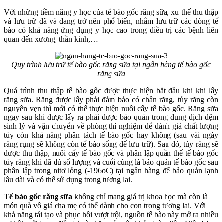
Với những tiềm năng y học của tế bào gốc răng sữa, xu thế thu thập
và lưu trữ đã và đang trở nên phổ biến, nhằm lưu trữ các dòng tế
bào có khả năng ứng dụng y học cao trong điều trị các bệnh liên
quan đến xương, thần kinh,…
Quy trình lưu trữ tế bào gốc răng sữa tại ngân hàng tế bào gốc
răng sữa
Quá trình thu thập tế bào gốc được thực hiện bắt đầu khi khi lấy
răng sữa. Răng được lấy phải đảm bảo có chân răng, tủy răng còn
nguyên vẹn thì mới có thể thực hiện nuôi cấy tế bào gốc. Răng sữa
ngay sau khi được lấy ra phải được bảo quản trong dung dịch đệm
sinh lý và vận chuyển về phòng thí nghiệm để đánh giá chất lượng
tủy còn khả năng phân tách tế bào gốc hay không (sau vài ngày
răng rụng sẽ không còn tế bào sống để lưu trữ). Sau đó, tủy răng sẽ
được thu thập, nuôi cấy tế bào gốc và phân lập quần thể tế bào gốc
tủy răng khi đã đủ số lượng và cuối cùng là bảo quản tế bào gốc sau
phân lập trong nitơ lỏng (-196oC) tại ngân hàng để bảo quản lạnh
lâu dài và có thể sử dụng trong tương lai.
Tế bào gốc răng sữa
không chỉ mang giá trị khoa học mà còn là
món quà vô giá cha mẹ có thể dành cho con trong tương lai. Với
khả năng tái tạo và phục hồi vượt trội, nguồn tế bào này mở ra nhiều