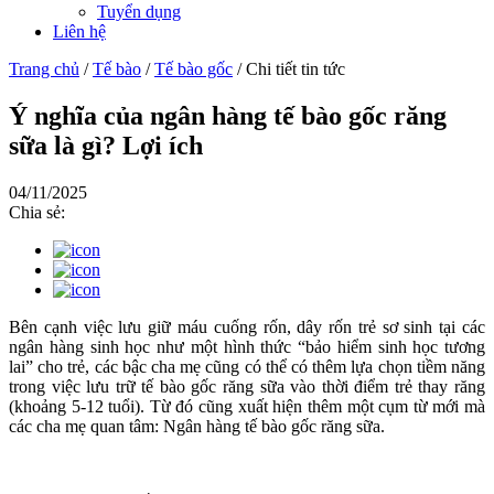
Tuyển dụng
Liên hệ
Trang chủ
/
Tế bào
/
Tế bào gốc
/
Chi tiết tin tức
Ý nghĩa của ngân hàng tế bào gốc răng
sữa là gì? Lợi ích
04/11/2025
Chia sẻ:
Bên cạnh việc lưu giữ máu cuống rốn, dây rốn trẻ sơ sinh tại các
ngân hàng sinh học như một hình thức “bảo hiểm sinh học tương
lai” cho trẻ, các bậc cha mẹ cũng có thể có thêm lựa chọn tiềm năng
trong việc lưu trữ tế bào gốc răng sữa vào thời điểm trẻ thay răng
(khoảng 5-12 tuổi). Từ đó cũng xuất hiện thêm một cụm từ mới mà
các cha mẹ quan tâm: Ngân hàng tế bào gốc răng sữa.