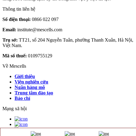
Thông tin liên hệ
Số điện thoại:
0866 022 097
Email:
institute@mescells.com
Trụ sở:
TT21, số 204 Nguyễn Tuân, phường Thanh Xuân, Hà Nội,
Việt Nam.
Mã số thuế:
0109755129
Về Mescells
Giới thiệu
Viện nghiên cứu
Ngân hàng mô
Trung tâm đào tạo
Báo chí
Mạng xã hội