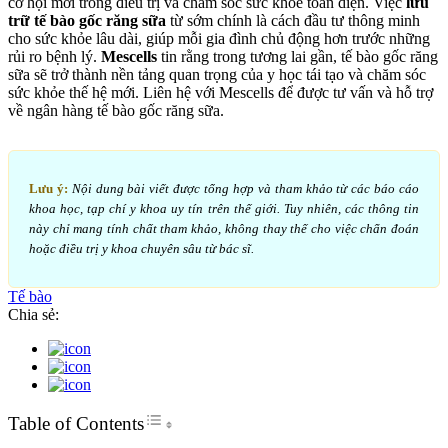
cơ hội mới trong điều trị và chăm sóc sức khỏe toàn diện. Việc
lưu
trữ tế bào gốc răng sữa
từ sớm chính là cách đầu tư thông minh
cho sức khỏe lâu dài, giúp mỗi gia đình chủ động hơn trước những
rủi ro bệnh lý.
Mescells
tin rằng trong tương lai gần, tế bào gốc răng
sữa sẽ trở thành nền tảng quan trọng của y học tái tạo và chăm sóc
sức khỏe thế hệ mới. Liên hệ với Mescells để được tư vấn và hỗ trợ
về ngân hàng tế bào gốc răng sữa.
Lưu ý:
Nội dung bài viết được tổng hợp và tham khảo từ các báo cáo
khoa học, tạp chí y khoa uy tín trên thế giới. Tuy nhiên, các thông tin
này chỉ mang tính chất tham khảo, không thay thế cho việc chẩn đoán
hoặc điều trị y khoa chuyên sâu từ bác sĩ.
Tế bào
Chia sẻ:
Toggle Table of Content
Table of Contents