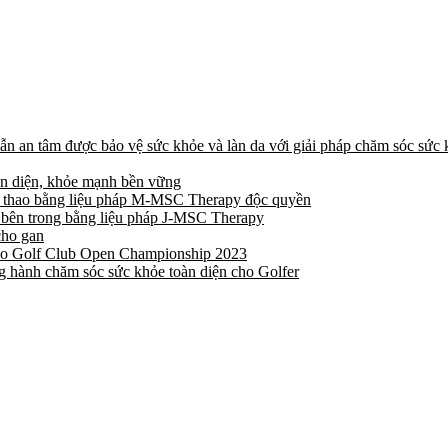
ẫn an tâm được bảo vệ sức khỏe và làn da với giải pháp chăm sóc sức k
àn diện, khỏe mạnh bền vững
 thể thao bằng liệu pháp M-MSC Therapy độc quyền
u bên trong bằng liệu pháp J-MSC Therapy
cho gan
Dao Golf Club Open Championship 2023
 hành chăm sóc sức khỏe toàn diện cho Golfer