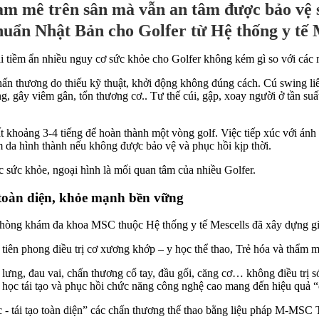
đam mê trên sân mà vẫn an tâm được bảo vệ 
chuẩn Nhật Bản cho Golfer từ Hệ thống y tế 
i tiềm ẩn nhiều nguy cơ sức khỏe cho Golfer không kém gì so với các 
ấn thương do thiếu kỹ thuật, khởi động không đúng cách. Cú swing liên 
g, gây viêm gân, tổn thương cơ.. Tư thế cúi, gập, xoay người ở tần suấ
hoảng 3-4 tiếng để hoàn thành một vòng golf. Việc tiếp xúc với ánh n
m da hình thành nếu không được bảo vệ và phục hồi kịp thời.
 sức khỏe, ngoại hình là mối quan tâm của nhiều Golfer.
 toàn diện, khỏe mạnh bền vững
hòng khám đa khoa MSC thuộc Hệ thống y tế Mescells đã xây dựng giải
n phong điều trị cơ xương khớp – y học thể thao, Trẻ hóa và thẩm mỹ
 lưng, đau vai, chấn thương cổ tay, đầu gối, căng cơ… không điều trị 
 tái tạo và phục hồi chức năng công nghệ cao mang đến hiệu quả “điều