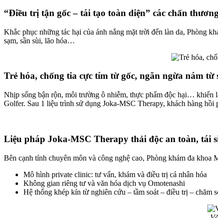
“Điều trị tận gốc – tái tạo toàn diện” các chấn th
Khắc phục những tác hại của ánh nắng mặt trời đến làn da, Phòng khá
sạm, sần sùi, lão hóa…
Trẻ hóa, chống tia cực tím từ gốc, ngăn ngừa nám t
Nhịp sống bận rộn, môi trường ô nhiễm, thực phẩm độc hại… khiến lá
Golfer. Sau 1 liệu trình sử dụng Joka-MSC Therapy, khách hàng hồi ph
Liệu pháp Joka-MSC Therapy thải độc an toàn, tái s
Bên cạnh tính chuyên môn và công nghệ cao, Phòng khám đa khoa MSC
Mô hình private clinic: tư vấn, khám và điều trị cá nhân hóa
Không gian riêng tư và văn hóa dịch vụ Omotenashi
Hệ thống khép kín từ nghiên cứu – tầm soát – điều trị – chăm
Vă