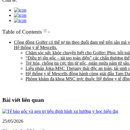
Chia sẻ:
Toggle Table of Content
Table of Contents
Cộng đồng Golfer có thể tự tin theo đuổi đam mê trên sân mà v
Hệ thống y tế Mescells.
Chăm sóc sức khỏe chuyên biệt cho Golfer: Phục hồi to
“Điều trị tận gốc – tái tạo toàn diện” các chấn thương
Trẻ hóa, chống tia cực tím từ gốc, ngăn ngừa nám từ sâ
Liệu pháp Joka-MSC Therapy thải độc an toàn, tái sinh 
Hệ thống y tế Mescells đồng hành cùng giải đấu Tam 
Phòng khám đa khoa MSC trực thuộc Hệ thống y tế đồng
Bài viết liên quan
25/05/2026