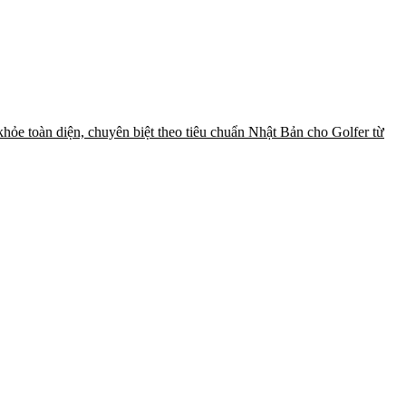
hỏe toàn diện, chuyên biệt theo tiêu chuẩn Nhật Bản cho Golfer từ