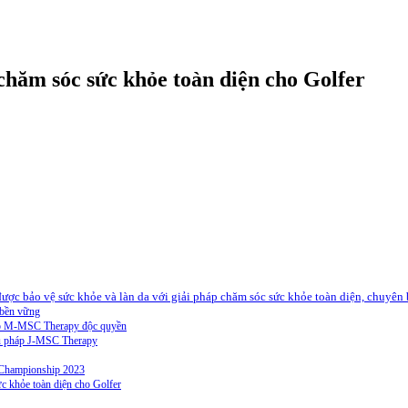
 chăm sóc sức khỏe toàn diện cho Golfer
ược bảo vệ sức khỏe và làn da với giải pháp chăm sóc sức khỏe toàn diện, chuyên b
 bền vững
 pháp M-MSC Therapy độc quyền
iệu pháp J-MSC Therapy
 Championship 2023
 khỏe toàn diện cho Golfer