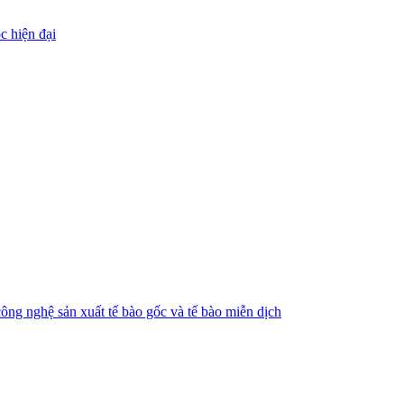
c hiện đại
ng nghệ sản xuất tế bào gốc và tế bào miễn dịch