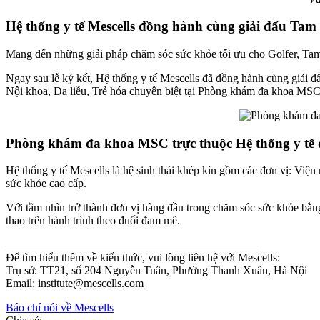
Hệ thống y tế Mescells đồng hành cùng giải đấu T
Mang đến những giải pháp chăm sóc sức khỏe tối ưu cho Golfer, Tam Đ
Ngay sau lễ ký kết, Hệ thống y tế Mescells đã đồng hành cùng giả
Nội khoa, Da liễu, Trẻ hóa chuyên biệt tại Phòng khám đa khoa MSC th
Phòng khám đa khoa MSC trực thuộc Hệ thống y tế đ
Hệ thống y tế Mescells là hệ sinh thái khép kín gồm các đơn vị: V
sức khỏe cao cấp.
Với tầm nhìn trở thành đơn vị hàng đầu trong chăm sóc sức khỏe bằn
thao trên hành trình theo đuổi đam mê.
——————————————————————
Để tìm hiểu thêm về kiến thức, vui lòng liên hệ với Mescells:
Trụ sở: TT21, số 204 Nguyễn Tuân, Phường Thanh Xuân, Hà Nội
Email: institute@mescells.com
Báo chí nói về Mescells