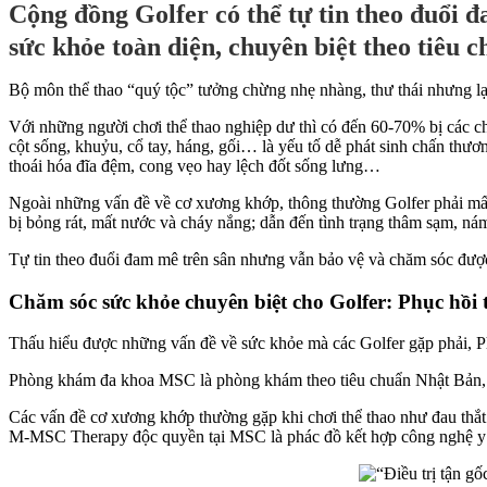
Cộng đồng Golfer có thể tự tin theo đuổi 
sức khỏe toàn diện, chuyên biệt theo tiêu 
Bộ môn thể thao “quý tộc” tưởng chừng nhẹ nhàng, thư thái nhưng lạ
Với những người chơi thể thao nghiệp dư thì có đến 60-70% bị các ch
cột sống, khuỷu, cổ tay, háng, gối… là yếu tố dễ phát sinh chấn thươn
thoái hóa đĩa đệm, cong vẹo hay lệch đốt sống lưng…
Ngoài những vấn đề về cơ xương khớp, thông thường Golfer phải mất k
bị bỏng rát, mất nước và cháy nắng; dẫn đến tình trạng thâm sạm, ná
Tự tin theo đuổi đam mê trên sân nhưng vẫn bảo vệ và chăm sóc được
Chăm sóc sức khỏe chuyên biệt cho Golfer: Phục hồi
Thấu hiểu được những vấn đề về sức khỏe mà các Golfer gặp phải, P
Phòng khám đa khoa MSC là phòng khám theo tiêu chuẩn Nhật Bản, tiê
Các vấn đề cơ xương khớp thường gặp khi chơi thể thao như đau thắt
M-MSC Therapy độc quyền tại MSC là phác đồ kết hợp công nghệ y học