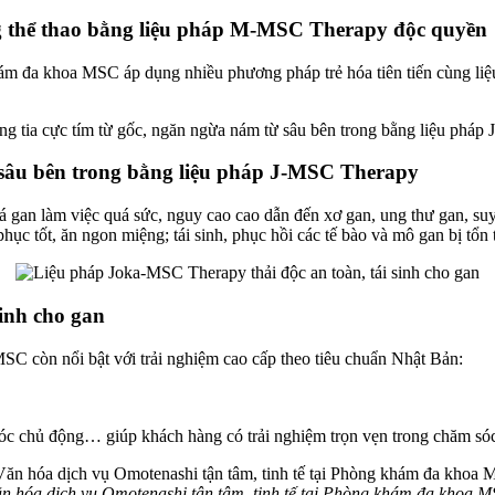
ương thể thao bằng liệu pháp M-MSC Therapy độc quyền
m đa khoa MSC áp dụng nhiều phương pháp trẻ hóa tiên tiến cùng liệu p
ừ sâu bên trong bằng liệu pháp J-MSC Therapy
 gan làm việc quá sức, nguy cao cao dẫn đến xơ gan, ung thư gan, suy
ục tốt, ăn ngon miệng; tái sinh, phục hồi các tế bào và mô gan bị tổn
inh cho gan
 còn nổi bật với trải nghiệm cao cấp theo tiêu chuẩn Nhật Bản:
 sóc chủ động… giúp khách hàng có trải nghiệm trọn vẹn trong chăm só
n hóa dịch vụ Omotenashi tận tâm, tinh tế tại Phòng khám đa khoa 