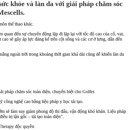
sức khỏe và làn da với giải pháp chăm sóc
Mescells.
môn thể thao khác.
quan đến sự chuyển động lặp đi lặp lại với tốc độ cao của cổ, vai,
t cao sẽ gây áp lực đáng kể trên cột sống và các cơ ở lưng, dẫn đến
ắng ngoài trời trong khoảng thời gian khá dài cũng dễ khiến làn da
 pháp chăm sóc toàn diện, chuyên biệt cho Golfer.
 công nghệ cao bằng liệu pháp y học tái tạo.
sớm sẽ làm suy giảm phong độ thi đấu, vận động khó khăn. Liệu pháp
 trị tận gốc – tái tạo toàn diện”.