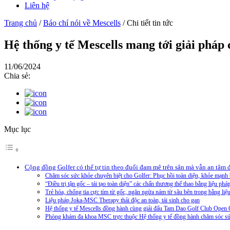
Liên hệ
Trang chủ
/
Báo chí nói về Mescells
/
Chi tiết tin tức
Hệ thống y tế Mescells mang tới giải pháp
11/06/2024
Chia sẻ:
Mục lục
Cộng đồng Golfer có thể tự tin theo đuổi đam mê trên sân mà vẫn an tâm đ
Chăm sóc sức khỏe chuyên biệt cho Golfer: Phục hồi toàn diện, khỏe mạnh
“Điều trị tận gốc – tái tạo toàn diện” các chấn thương thể thao bằng liệu
Trẻ hóa, chống tia cực tím từ gốc, ngăn ngừa nám từ sâu bên trong bằng l
Liệu pháp Joka-MSC Therapy thải độc an toàn, tái sinh cho gan
Hệ thống y tế Mescells đồng hành cùng giải đấu Tam Dao Golf Club Open
Phòng khám đa khoa MSC trực thuộc Hệ thống y tế đồng hành chăm sóc sức