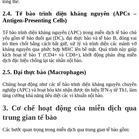
tổng thể.
2.4. Tế bào trình diện kháng nguyên (APCs –
Antigen-Presenting Cells)
Tế bào trình diện kháng nguyên (APC) trong miễn dịch tế bào chủ
yếu gồm tế bào đuôi gai (DC), đại thực bào và tế bào B, đóng vai
trò then chốt bằng cách bắt giữ, xử lý và trình diện các mảnh vỡ
kháng nguyên qua phức hợp MHC lên bề mặt. Quá trình này giúp
kích hoạt tế bào T (CD4+ và CD8+), khởi động phản ứng miễn
dịch đặc hiệu chống lại tác nhân nội bào.
2.5. Đại thực bào (Macrophages)
Chúng hoạt động như các tế bào trình diện kháng nguyên chuyên
nghiệp (APC) và hoạt hóa khi nhận được tín hiệu IFN-γ từ Th1, làm
tăng cường khả năng tiêu diệt các vi khuẩn nội bào.
3. Cơ chế hoạt động của miễn dịch qua
trung gian tế bào
Các bước quan trọng trong miễn dịch qua trung gian tế bào gồm: