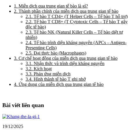
1. Miễn dịch qua trung gian tế bào là gì?
2. Thành phần chính của miễn dịch qua trung gian tế bào
2.1. Tế bào T CD4+ (T Helper Cells – Tế bào T hỗ trợ)
2.2. Tế bào T CD8+ (T Cytotoxic Cells – Tế bào T gây
độc tế bào)
2.3. Tế bào NK (Natural Killer Cells – Tế bào diệt tự
nhiên)
2.4. Tế bào trình diện kháng nguyên (APCs – Antigen-
Presenting Cells)
2.5. Đại thực bào (Macrophages)
3. Cơ chế hoạt động của miễn dịch qua trung gian tế bào
3.1. Nhận thức và trình diện kháng nguyên
3.2. Kích hoạt
3.3. Phản ứng miễn dịch
3.4. Hình thành tế bào T ghi nhớ
4. Ứng dụng của miễn dịch qua trung gian tế bào
Bài viết liên quan
19/12/2025