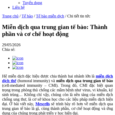
Tuyển dụng
Liên hệ
Trang chủ
/
Tế bào
/
Tế bào miễn dịch
/
Chi tiết tin tức
Miễn dịch qua trung gian tế bào: Thành
phần và cơ chế hoạt động
29/05/2026
Chia sẻ:
Hệ miễn dịch đặc hiệu được chia thành hai nhánh lớn là
miễn dịch
dịch thể
(humoral immunity) và
miễn dịch qua trung gian tế bào
(cell-mediated immunity – CMI). Trong đó, CMI đặc biệt quan
trọng trong phòng thủ chống các mầm bệnh như virus, vi khuẩn, ký
sinh trùng… Không chỉ vậy, chúng còn là nền tảng của miễn dịch
chống ung thư, là cơ sở khoa học cho các liệu pháp miễn dịch hiện
đại. Ở bài viết này,
Mescells
sẽ trình bày rõ hơn về miễn dịch qua
trung gian tế bào là gì, cùng thành phần, cơ chế hoạt động và ứng
dụng của chúng trong phát triển y học hiện đại.