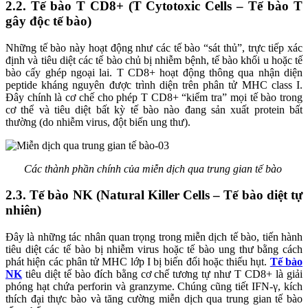
2.2. Tế bào T CD8+ (T Cytotoxic Cells – Tế bào T
gây độc tế bào)
Những tế bào này hoạt động như các tế bào “sát thủ”, trực tiếp xác
định và tiêu diệt các tế bào chủ bị nhiễm bệnh, tế bào khối u hoặc tế
bào cấy ghép ngoại lai. T CD8+ hoạt động thông qua nhận diện
peptide kháng nguyên được trình diện trên phân tử MHC class I.
Đây chính là cơ chế cho phép T CD8+ “kiểm tra” mọi tế bào trong
cơ thể và tiêu diệt bất kỳ tế bào nào đang sản xuất protein bất
thường (do nhiễm virus, đột biến ung thư).
Các thành phần chính của miễn dịch qua trung gian tế bào
2.3. Tế bào NK (Natural Killer Cells – Tế bào diệt tự
nhiên)
Đây là những tác nhân quan trọng trong miễn dịch tế bào, tiến hành
tiêu diệt các tế bào bị nhiễm virus hoặc tế bào ung thư bằng cách
phát hiện các phân tử MHC lớp I bị biến đổi hoặc thiếu hụt.
Tế bào
NK
tiêu diệt tế bào đích bằng cơ chế tương tự như T CD8+ là giải
phóng hạt chứa perforin và granzyme. Chúng cũng tiết IFN-γ, kích
thích đại thực bào và tăng cường miễn dịch qua trung gian tế bào