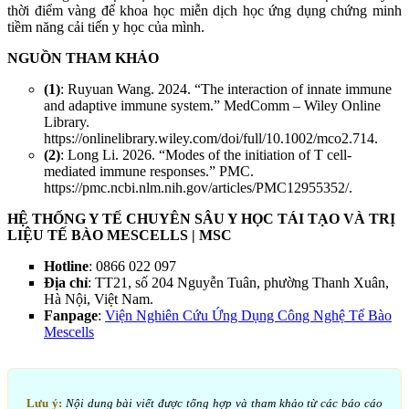
thời điểm vàng để khoa học miễn dịch học ứng dụng chứng minh
tiềm năng cải tiến y học của mình.
NGUỒN THAM KHẢO
(1)
: Ruyuan Wang. 2024. “The interaction of innate immune
and adaptive immune system.” MedComm – Wiley Online
Library.
https://onlinelibrary.wiley.com/doi/full/10.1002/mco2.714.
(2)
: Long Li. 2026. “Modes of the initiation of T cell-
mediated immune responses.” PMC.
https://pmc.ncbi.nlm.nih.gov/articles/PMC12955352/.
HỆ THỐNG Y TẾ CHUYÊN SÂU Y HỌC TÁI TẠO VÀ TRỊ
LIỆU TẾ BÀO MESCELLS | MSC
Hotline
: 0866 022 097
Địa chỉ
: TT21, số 204 Nguyễn Tuân, phường Thanh Xuân,
Hà Nội, Việt Nam.
Fanpage
:
Viện Nghiên Cứu Ứng Dụng Công Nghệ Tế Bào
Mescells
Lưu ý:
Nội dung bài viết được tổng hợp và tham khảo từ các báo cáo