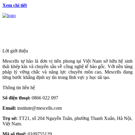
Xem chi tiết
HỆ THỐNG Y TẾ CHUYÊN SÂU Y
HỌC TÁI TẠO & TRỊ LIỆU TẾ BÀO
Lời giới thiệu
Mescells tự hào là đơn vị tiên phong tại Việt Nam sở hữu hệ sinh
thái khép kín và chuyên sâu về công nghệ tế bào gốc. Với nền tảng
pháp lý vững chắc và năng lực chuyên môn cao, Mescells đang
từng bước khẳng định uy tín trong lĩnh vực y học tái tạo.
Thông tin liên hệ
Số điện thoại:
0866 022 097
Email:
institute@mescells.com
Trụ sở:
TT21, số 204 Nguyễn Tuân, phường Thanh Xuân, Hà Nội,
Việt Nam.
Mã số thuế:
0109755129