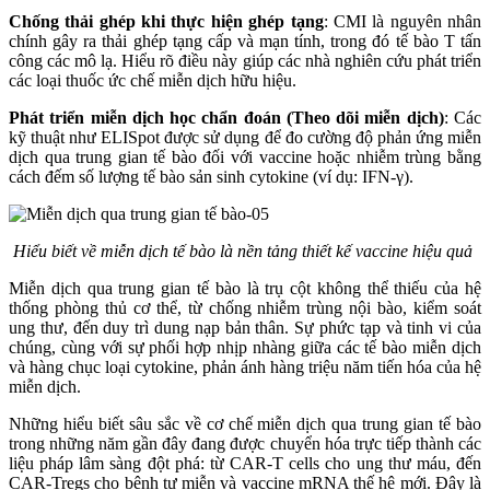
Chống thải ghép khi thực hiện ghép tạng
: CMI là nguyên nhân
chính gây ra thải ghép tạng cấp và mạn tính, trong đó tế bào T tấn
công các mô lạ. Hiểu rõ điều này giúp các nhà nghiên cứu phát triển
các loại thuốc ức chế miễn dịch hữu hiệu.
Phát triển miễn dịch học chẩn đoán (Theo dõi miễn dịch)
: Các
kỹ thuật như ELISpot được sử dụng để đo cường độ phản ứng miễn
dịch qua trung gian tế bào đối với vaccine hoặc nhiễm trùng bằng
cách đếm số lượng tế bào sản sinh cytokine (ví dụ: IFN-γ).
Hiểu biết về miễn dịch tế bào là nền tảng thiết kế vaccine hiệu quả
Miễn dịch qua trung gian tế bào là trụ cột không thể thiếu của hệ
thống phòng thủ cơ thể, từ chống nhiễm trùng nội bào, kiểm soát
ung thư, đến duy trì dung nạp bản thân. Sự phức tạp và tinh vi của
chúng, cùng với sự phối hợp nhịp nhàng giữa các tế bào miễn dịch
và hàng chục loại cytokine, phản ánh hàng triệu năm tiến hóa của hệ
miễn dịch.
Những hiểu biết sâu sắc về cơ chế miễn dịch qua trung gian tế bào
trong những năm gần đây đang được chuyển hóa trực tiếp thành các
liệu pháp lâm sàng đột phá: từ CAR-T cells cho ung thư máu, đến
CAR-Tregs cho bệnh tự miễn và vaccine mRNA thế hệ mới. Đây là