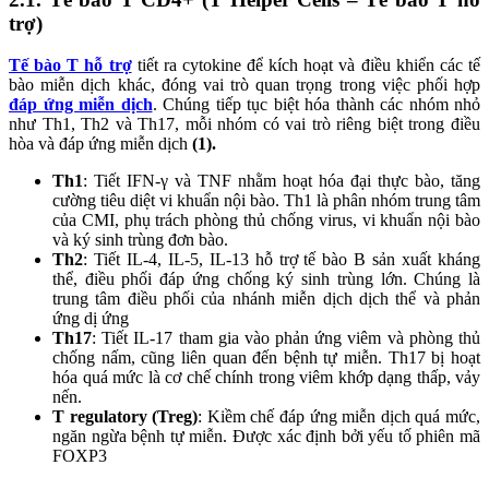
trợ)
Tế bào T hỗ trợ
tiết ra cytokine để kích hoạt và điều khiển các tế
bào miễn dịch khác, đóng vai trò quan trọng trong việc phối hợp
đáp ứng miễn dịch
. Chúng tiếp tục biệt hóa thành các nhóm nhỏ
như Th1, Th2 và Th17, mỗi nhóm có vai trò riêng biệt trong điều
hòa và đáp ứng miễn dịch
(1).
Th1
: Tiết IFN-γ và TNF nhằm hoạt hóa đại thực bào, tăng
cường tiêu diệt vi khuẩn nội bào. Th1 là phân nhóm trung tâm
của CMI, phụ trách phòng thủ chống virus, vi khuẩn nội bào
và ký sinh trùng đơn bào.
Th2
: Tiết IL-4, IL-5, IL-13 hỗ trợ tế bào B sản xuất kháng
thể, điều phối đáp ứng chống ký sinh trùng lớn. Chúng là
trung tâm điều phối của nhánh miễn dịch dịch thể và phản
ứng dị ứng
Th17
: Tiết IL-17 tham gia vào phản ứng viêm và phòng thủ
chống nấm, cũng liên quan đến bệnh tự miễn. Th17 bị hoạt
hóa quá mức là cơ chế chính trong viêm khớp dạng thấp, vảy
nến.
T regulatory (Treg)
: Kiềm chế đáp ứng miễn dịch quá mức,
ngăn ngừa bệnh tự miễn. Được xác định bởi yếu tố phiên mã
FOXP3