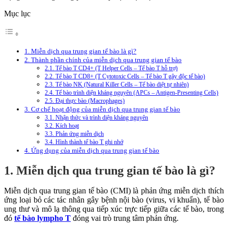
Mục lục
1. Miễn dịch qua trung gian tế bào là gì?
2. Thành phần chính của miễn dịch qua trung gian tế bào
2.1. Tế bào T CD4+ (T Helper Cells – Tế bào T hỗ trợ)
2.2. Tế bào T CD8+ (T Cytotoxic Cells – Tế bào T gây độc tế bào)
2.3. Tế bào NK (Natural Killer Cells – Tế bào diệt tự nhiên)
2.4. Tế bào trình diện kháng nguyên (APCs – Antigen-Presenting Cells)
2.5. Đại thực bào (Macrophages)
3. Cơ chế hoạt động của miễn dịch qua trung gian tế bào
3.1. Nhận thức và trình diện kháng nguyên
3.2. Kích hoạt
3.3. Phản ứng miễn dịch
3.4. Hình thành tế bào T ghi nhớ
4. Ứng dụng của miễn dịch qua trung gian tế bào
1. Miễn dịch qua trung gian tế bào là gì?
Miễn dịch qua trung gian tế bào (CMI) là phản ứng miễn dịch thích
ứng loại bỏ các tác nhân gây bệnh nội bào (virus, vi khuẩn), tế bào
ung thư và mô lạ thông qua tiếp xúc trực tiếp giữa các tế bào, trong
đó
tế bào lympho T
đóng vai trò trung tâm phản ứng.