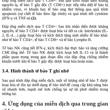
Đáp ứng miễn dịch qua T CD8+: Sau quá trình nhận diện kháng
nguyên lạ, tế bào T gây độc (T CD8+) trực tiếp tiêu diệt tế bào bị
nhiễm virus, vi khuẩn hay tế bào ung thư thông qua quá trình
apoptosis (sự chết tế bào theo lập trình) và quá trình tiết cytokine
(IFN-γ và TNF-α)
(2).
Đáp ứng miễn dịch qua T CD4+: Sau khi nhận diện được kháng
nguyên, tế bào T CD4+ được hoạt hóa và tiết ra các interleukin (IL-
2, IL-4…) giúp hoạt hóa và kích thích tăng sinh nhiều tế bào khác
như tế bào T CD4+, tế bào T CD8+ và tế bào Lympho B.
Tế bào NK cũng tiết IFN-γ, kích thích đại thực bào và tăng cường
CMI tổng thể. Tế bào NK được kích hoạt bởi IL-15 và là thành
phần quan trọng trong giai đoạn đầu của đáp ứng chống nhiễm
khuẩn trước khi tế bào T gây độc được hoạt hóa hoàn toàn.
3.4. Hình thành tế bào T ghi nhớ
Sau quá trình đáp ứng miễn dịch, một số lượng nhỏ tế bào T được
hoạt hóa sẽ tồn tại dưới dạng tế bào nhớ để cung cấp khả năng bảo
vệ nhanh hơn, mạnh mẽ hơn chống lại sự tái phơi nhiễm trong
tương lai.
4. Ứng dụng của miễn dịch qua trung gian