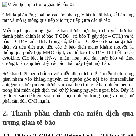
CMI là phản ứng loại bỏ các tác nhân gây bệnh nội bào, tế bào ung
thư và mô lạ thông qua tiếp xúc trực tiếp giữa các tế bào
Miễn dịch qua trung gian tế bào được thực hiện chủ yếu bởi hai
thành phần chính là tế bào T CD8+ (tế bào T gây độc – CTL) và tế
bào T CD4+ kiểu Th1. Trong đó, tế bào T CD8+ có khả năng nhận
diện và tiêu diệt trực tiếp các tế bào đích mang kháng nguyên lạ
thông qua phức hợp MHC lớp I, còn tế bào T CD4+ Th1 tiết ra các
cytokine, đặc biệt là IFN-γ, nhằm hoạt hóa đại thực bào và tăng
cường khả năng tiêu diệt các tác nhân gây bệnh nội bào.
Sự khác biệt then chốt so với miễn dịch dịch thể là miễn dịch trung
gian nhắm vào kháng nguyên có nguồn gốc nội bào (intracellular
antigens) – tức protein được sản xuất bên trong tế bào nhiễm bệnh –
trong khi miễn dịch dịch thể xử lý kháng nguyên ngoại bào. Đây là
lý do vì sao để kiểm soát nhiều bệnh nhiễm trùng nặng và ung thư
phải cần đến CMI mạnh.
2. Thành phần chính của miễn dịch qua
trung gian tế bào
2.1. Tế bào T CD4+ (T Helper Cells – Tế bào T hỗ