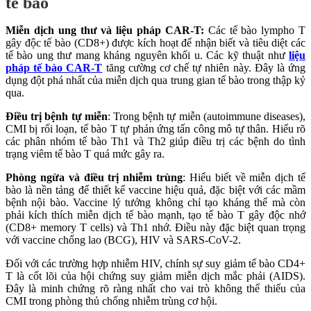
tế bào
Miễn dịch ung thư và liệu pháp CAR-T:
Các tế bào lympho T
gây độc tế bào (CD8+) được kích hoạt để nhận biết và tiêu diệt các
tế bào ung thư mang kháng nguyên khối u. Các kỹ thuật như
liệu
pháp tế bào CAR-T
tăng cường cơ chế tự nhiên này. Đây là ứng
dụng đột phá nhất của miễn dịch qua trung gian tế bào trong thập kỷ
qua.
Điều trị bệnh tự miễn
: Trong bệnh tự miễn (autoimmune diseases),
CMI bị rối loạn, tế bào T tự phản ứng tấn công mô tự thân. Hiểu rõ
các phân nhóm tế bào Th1 và Th2 giúp điều trị các bệnh do tình
trạng viêm tế bào T quá mức gây ra.
Phòng ngừa và điều trị nhiễm trùng
: Hiểu biết về miễn dịch tế
bào là nền tảng để thiết kế vaccine hiệu quả, đặc biệt với các mầm
bệnh nội bào. Vaccine lý tưởng không chỉ tạo kháng thể mà còn
phải kích thích miễn dịch tế bào mạnh, tạo tế bào T gây độc nhớ
(CD8+ memory T cells) và Th1 nhớ. Điều này đặc biệt quan trọng
với vaccine chống lao (BCG), HIV và SARS-CoV-2.
Đối với các trường hợp nhiễm HIV, chính sự suy giảm tế bào CD4+
T là cốt lõi của hội chứng suy giảm miễn dịch mắc phải (AIDS).
Đây là minh chứng rõ ràng nhất cho vai trò không thể thiếu của
CMI trong phòng thủ chống nhiễm trùng cơ hội.