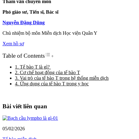
Tham vấn chuyên môn
Phó giáo sư, Tiến sĩ, Bác sĩ
Nguyễn Đặng Dũng
Chủ nhiệm bộ môn Miễn dịch Học viện Quân Y
Xem hồ sơ
Toggle Table of Content
Table of Contents
1. Tế bào T là gì?
2. Cơ chế hoạt động của tế bào T
3. Vai trò của tế bào T trong hệ thống miễn dịch
4. Ứng dụng của tế bào T trong y học
Bài viết liên quan
05/02/2026