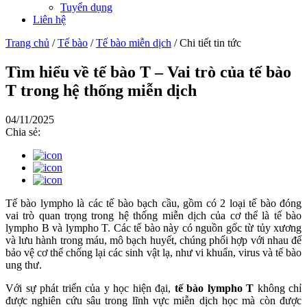
Tuyển dụng
Liên hệ
Trang chủ
/
Tế bào
/
Tế bào miễn dịch
/
Chi tiết tin tức
Tìm hiểu về tế bào T – Vai trò của tế bào
T trong hệ thống miễn dịch
04/11/2025
Chia sẻ:
Tế bào lympho là các tế bào bạch cầu, gồm có 2 loại tế bào đóng
vai trò quan trọng trong hệ thống miễn dịch của cơ thể là tế bào
lympho B và lympho T. Các tế bào này có nguồn gốc từ tủy xương
và lưu hành trong máu, mô bạch huyết, chúng phối hợp với nhau để
bảo vệ cơ thể chống lại các sinh vật lạ, như vi khuẩn, virus và tế bào
ung thư.
Với sự phát triển của y học hiện đại,
tế bào lympho T
không chỉ
được nghiên cứu sâu trong lĩnh vực miễn dịch học mà còn được