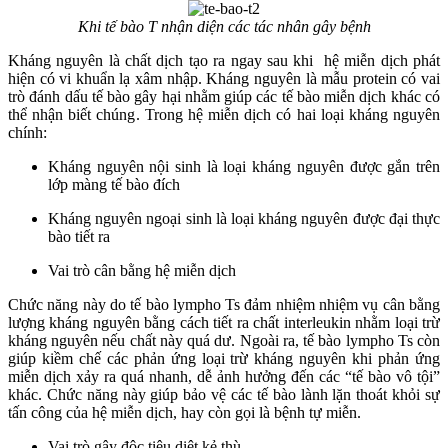
Khi tế bào T nhận diện các tác nhân gây bệnh
Kháng nguyên là chất dịch tạo ra ngay sau khi hệ miễn dịch phát
hiện có vi khuẩn lạ xâm nhập. Kháng nguyên là mẫu protein có vai
trò đánh dấu tế bào gây hại nhằm giúp các tế bào miễn dịch khác có
thể nhận biết chúng. Trong hệ miễn dịch có hai loại kháng nguyên
chính:
Kháng nguyên nội sinh là loại kháng nguyên được gắn trên
lớp màng tế bào đích
Kháng nguyên ngoại sinh là loại kháng nguyên được đại thực
bào tiết ra
Vai trò cân bằng hệ miễn dịch
Chức năng này do tế bào lympho Ts đảm nhiệm nhiệm vụ cân bằng
lượng kháng nguyên bằng cách tiết ra chất interleukin nhằm loại trừ
kháng nguyên nếu chất này quá dư. Ngoài ra, tế bào lympho Ts còn
giúp kiềm chế các phản ứng loại trừ kháng nguyên khi phản ứng
miễn dịch xảy ra quá nhanh, dễ ảnh hưởng đến các “tế bào vô tội”
khác. Chức năng này giúp bảo vệ các tế bào lành lặn thoát khỏi sự
tấn công của hệ miễn dịch, hay còn gọi là bệnh tự miễn.
Vai trò gây độc tiêu diệt kẻ thù