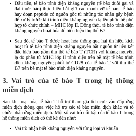
Đầu tiên, tế bào trình diện kháng nguyên (tế bào đuôi gai và
đại thực bào) thực hiện bắt giữ các mảnh vỡ tế bào, tế bào
hay đoạn peptide có nguồn gốc từ những tác nhân gây bệnh
để xử lý trước khi trình diện kháng nguyên lạ lên phức hệ phù
hợp tổ chức chính – MHC lớp II. Đồng thời, tế bào trình diện
kháng nguyên hoạt hóa để biểu hiện thụ thể B7.
Sau đó, tế bào T được hoạt hóa thông qua hai tín hiệu kích
hoạt từ tế bào trình diện kháng nguyên bắt nguồn từ liên kết
đặc hiệu bao gồm thụ thể tế bào T (TCR) với kháng nguyên
lạ do phân tử MHC lớp II trình diện trên bề mặt tế bào trình
diện kháng nguyên; phối tử CD28 của tế bào T với thụ thể
B7 trên bề mặt tế bào trình diện kháng nguyên.
3. Vai trò của tế bào T trong hệ thống
miễn dịch
Sau khi hoạt hóa, tế bào T hỗ trợ tham gia tích cực vào đáp ứng
miễn dịch thông qua việc hỗ trợ các tế bào miễn dịch khác và tổ
chức phản ứng miễn dịch. Một số vai trò nổi bật của tế bào T trong
hệ thống miễn dịch có thể kể đến như:
Vai trò nhận biết kháng nguyên với từng loại vi khuẩn