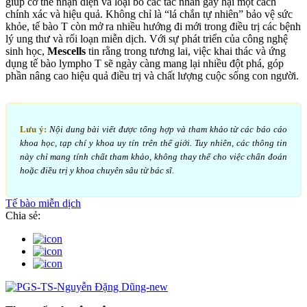
giúp cơ thể nhận diện và loại bỏ các tác nhân gây hại một cách
chính xác và hiệu quả. Không chỉ là “lá chắn tự nhiên” bảo vệ sức
khỏe, tế bào T còn mở ra nhiều hướng đi mới trong điều trị các bệnh
lý ung thư và rối loạn miễn dịch. Với sự phát triển của công nghệ
sinh học,
Mescells
tin rằng trong tương lai, việc khai thác và ứng
dụng tế bào lympho T sẽ ngày càng mang lại nhiều đột phá, góp
phần nâng cao hiệu quả điều trị và chất lượng cuộc sống con người.
Lưu ý:
Nội dung bài viết được tổng hợp và tham khảo từ các báo cáo
khoa học, tạp chí y khoa uy tín trên thế giới. Tuy nhiên, các thông tin
này chỉ mang tính chất tham khảo, không thay thế cho việc chẩn đoán
hoặc điều trị y khoa chuyên sâu từ bác sĩ.
Tế bào miễn dịch
Chia sẻ: