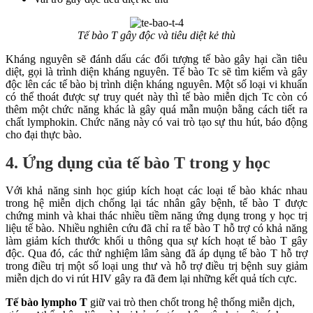
Tế bào T gây độc và tiêu diệt kẻ thù
Kháng nguyên sẽ đánh dấu các đối tượng tế bào gây hại cần tiêu
diệt, gọi là trình diện kháng nguyên. Tế bào Tc sẽ tìm kiếm và gây
độc lên các tế bào bị trình diện kháng nguyên. Một số loại vi khuẩn
có thể thoát được sự truy quét này thì tế bào miễn dịch Tc còn có
thêm một chức năng khác là gây quá mẫn muộn bằng cách tiết ra
chất lymphokin. Chức năng này có vai trò tạo sự thu hút, báo động
cho đại thực bào.
4. Ứng dụng của tế bào T trong y học
Với khả năng sinh học giúp kích hoạt các loại tế bào khác nhau
trong hệ miễn dịch chống lại tác nhân gây bệnh, tế bào T được
chứng minh và khai thác nhiều tiềm năng ứng dụng trong y học trị
liệu tế bào. Nhiều nghiên cứu đã chỉ ra tế bào T hỗ trợ có khả năng
làm giảm kích thước khối u thông qua sự kích hoạt tế bào T gây
độc. Qua đó, các thử nghiệm lâm sàng đã áp dụng tế bào T hỗ trợ
trong điều trị một số loại ung thư và hỗ trợ điều trị bệnh suy giảm
miễn dịch do vi rút HIV gây ra đã đem lại những kết quả tích cực.
Tế bào lympho T
giữ vai trò then chốt trong hệ thống miễn dịch,