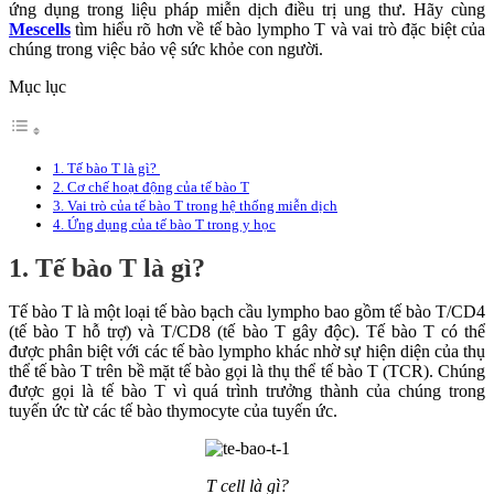
ứng dụng trong liệu pháp miễn dịch điều trị ung thư. Hãy cùng
Mescells
tìm hiểu rõ hơn về tế bào lympho T và vai trò đặc biệt của
chúng trong việc bảo vệ sức khỏe con người.
Mục lục
1. Tế bào T là gì?
2. Cơ chế hoạt động của tế bào T
3. Vai trò của tế bào T trong hệ thống miễn dịch
4. Ứng dụng của tế bào T trong y học
1. Tế bào T là gì?
Tế bào T là một loại tế bào bạch cầu lympho bao gồm tế bào T/CD4
(tế bào T hỗ trợ) và T/CD8 (tế bào T gây độc). Tế bào T có thể
được phân biệt với các tế bào lympho khác nhờ sự hiện diện của thụ
thể tế bào T trên bề mặt tế bào gọi là thụ thể tế bào T (TCR). Chúng
được gọi là tế bào T vì quá trình trưởng thành của chúng trong
tuyến ức từ các tế bào thymocyte của tuyến ức.
T cell là gì?