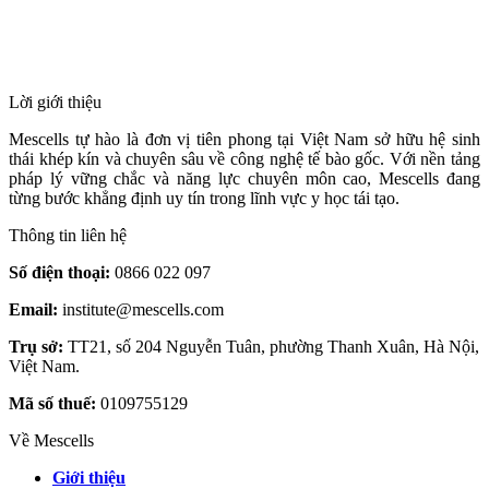
HỆ THỐNG Y TẾ CHUYÊN SÂU Y
HỌC TÁI TẠO & TRỊ LIỆU TẾ BÀO
Lời giới thiệu
Mescells tự hào là đơn vị tiên phong tại Việt Nam sở hữu hệ sinh
thái khép kín và chuyên sâu về công nghệ tế bào gốc. Với nền tảng
pháp lý vững chắc và năng lực chuyên môn cao, Mescells đang
từng bước khẳng định uy tín trong lĩnh vực y học tái tạo.
Thông tin liên hệ
Số điện thoại:
0866 022 097
Email:
institute@mescells.com
Trụ sở:
TT21, số 204 Nguyễn Tuân, phường Thanh Xuân, Hà Nội,
Việt Nam.
Mã số thuế:
0109755129
Về Mescells
Giới thiệu