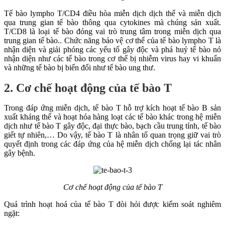
Tế bào lympho T/CD4 điều hòa miễn dịch dịch thể và miễn dịch
qua trung gian tế bào thông qua cytokines mà chúng sản xuất.
T/CD8 là loại tế bào đóng vai trò trung tâm trong miễn dịch qua
trung gian tế bào.. Chức năng bảo vệ cơ thể của tế bào lympho T là
nhận diện và giải phóng các yếu tố gây độc và phá huỷ tế bào nó
nhận diện như các tế bào trong cơ thể bị nhiễm virus hay vi khuẩn
và những tế bào bị biến đổi như tế bào ung thư.
2. Cơ chế hoạt động của tế bào T
Trong đáp ứng miễn dịch, tế bào T hỗ trợ kích hoạt tế bào B sản
xuất kháng thể và hoạt hóa hàng loạt các tế bào khác trong hệ miễn
dịch như tế bào T gây độc, đại thực bào, bạch cầu trung tính, tế bào
giết tự nhiên,… Do vậy, tế bào T là nhân tố quan trọng giữ vai trò
quyết định trong các đáp ứng của hệ miễn dịch chống lại tác nhân
gây bệnh.
Cơ chế hoạt động của tế bào T
Quá trình hoạt hoá của tế bào T đòi hỏi được kiểm soát nghiêm
ngặt: