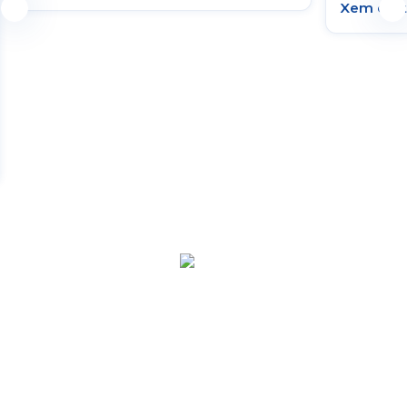
Xem chi t
HỆ THỐNG Y TẾ CHUYÊN SÂU Y
HỌC TÁI TẠO & TRỊ LIỆU TẾ BÀO