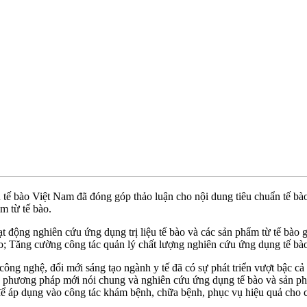
 liệu tế bào Việt Nam đã đóng góp thảo luận cho nội dung tiêu chuẩn t
m từ tế bào.
ạt động nghiên cứu ứng dụng trị liệu tế bào và các sản phẩm từ tế bào
bào; Tăng cường công tác quản lý chất lượng nghiên cứu ứng dụng tế bào
ng nghệ, đổi mới sáng tạo ngành y tế đã có sự phát triển vượt bậc cả 
i, phương pháp mới nói chung và nghiên cứu ứng dụng tế bào và sản phẩ
để áp dụng vào công tác khám bệnh, chữa bệnh, phục vụ hiệu quả cho 