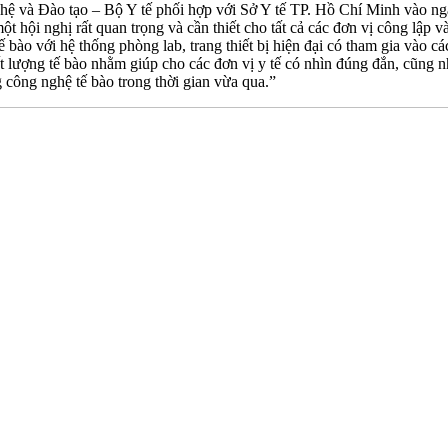
ghệ và Đào tạo – Bộ Y tế phối hợp với Sở Y tế TP. Hồ Chí Minh vào
hội nghị rất quan trọng và cần thiết cho tất cả các đơn vị công lập v
 bào với hệ thống phòng lab, trang thiết bị hiện đại có tham gia vào 
t lượng tế bào nhằm giúp cho các đơn vị y tế có nhìn đúng đắn, cũng 
công nghệ tế bào trong thời gian vừa qua.”