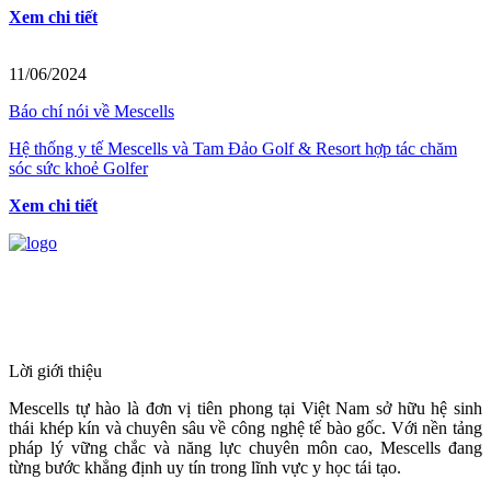
Xem chi tiết
11/06/2024
Báo chí nói về Mescells
Hệ thống y tế Mescells và Tam Đảo Golf & Resort hợp tác chăm
sóc sức khoẻ Golfer
Xem chi tiết
HỆ THỐNG Y TẾ CHUYÊN SÂU Y
HỌC TÁI TẠO & TRỊ LIỆU TẾ BÀO
Lời giới thiệu
Mescells tự hào là đơn vị tiên phong tại Việt Nam sở hữu hệ sinh
thái khép kín và chuyên sâu về công nghệ tế bào gốc. Với nền tảng
pháp lý vững chắc và năng lực chuyên môn cao, Mescells đang
từng bước khẳng định uy tín trong lĩnh vực y học tái tạo.