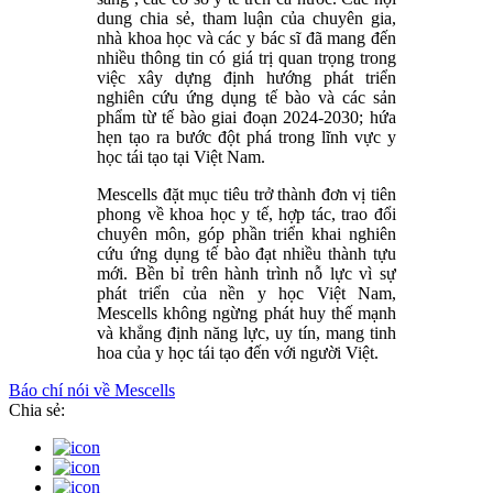
dung chia sẻ, tham luận của chuyên gia,
nhà khoa học và các y bác sĩ đã mang đến
nhiều thông tin có giá trị quan trọng trong
việc xây dựng định hướng phát triển
nghiên cứu ứng dụng tế bào và các sản
phẩm từ tế bào giai đoạn 2024-2030; hứa
hẹn tạo ra bước đột phá trong lĩnh vực y
học tái tạo tại Việt Nam.
Mescells đặt mục tiêu trở thành đơn vị tiên
phong về khoa học y tế, hợp tác, trao đổi
chuyên môn, góp phần triển khai nghiên
cứu ứng dụng tế bào đạt nhiều thành tựu
mới. Bền bỉ trên hành trình nỗ lực vì sự
phát triển của nền y học Việt Nam,
Mescells không ngừng phát huy thế mạnh
và khẳng định năng lực, uy tín, mang tinh
hoa của y học tái tạo đến với người Việt.
Báo chí nói về Mescells
Chia sẻ: