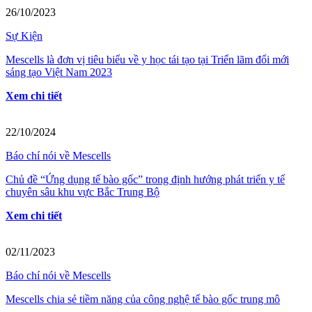
26/10/2023
Sự Kiện
Mescells là đơn vị tiêu biểu về y học tái tạo tại Triển lãm đổi mới
sáng tạo Việt Nam 2023
Xem chi tiết
22/10/2024
Báo chí nói về Mescells
Chủ đề “Ứng dụng tế bào gốc” trong định hướng phát triển y tế
chuyên sâu khu vực Bắc Trung Bộ
Xem chi tiết
02/11/2023
Báo chí nói về Mescells
Mescells chia sẻ tiềm năng của công nghệ tế bào gốc trung mô