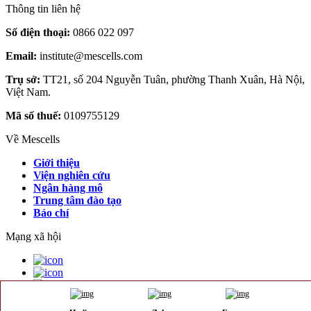
Thông tin liên hệ
Số điện thoại:
0866 022 097
Email:
institute@mescells.com
Trụ sở:
TT21, số 204 Nguyễn Tuân, phường Thanh Xuân, Hà Nội,
Việt Nam.
Mã số thuế:
0109755129
Về Mescells
Giới thiệu
Viện nghiên cứu
Ngân hàng mô
Trung tâm đào tạo
Báo chí
Mạng xã hội
©2025 Allrights registered by Mescells