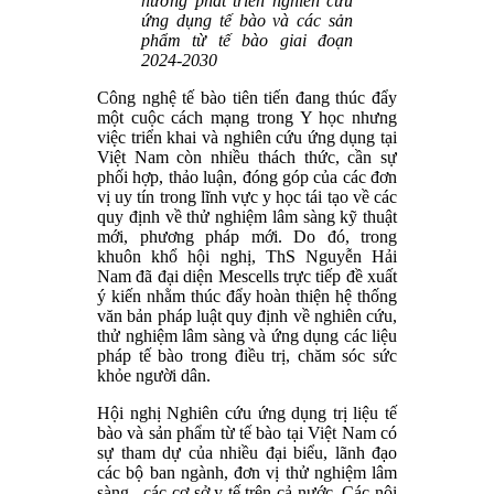
hướng phát triển nghiên cứu
ứng dụng tế bào và các sản
phẩm từ tế bào giai đoạn
2024-2030
Công nghệ tế bào tiên tiến đang thúc đẩy
một cuộc cách mạng trong Y học nhưng
việc triển khai và nghiên cứu ứng dụng tại
Việt Nam còn nhiều thách thức, cần sự
phối hợp, thảo luận, đóng góp của các đơn
vị uy tín trong lĩnh vực y học tái tạo về các
quy định về thử nghiệm lâm sàng kỹ thuật
mới, phương pháp mới. Do đó, trong
khuôn khổ hội nghị, ThS Nguyễn Hải
Nam đã đại diện Mescells trực tiếp đề xuất
ý kiến nhằm thúc đẩy hoàn thiện hệ thống
văn bản pháp luật quy định về nghiên cứu,
thử nghiệm lâm sàng và ứng dụng các liệu
pháp tế bào trong điều trị, chăm sóc sức
khỏe người dân.
Hội nghị Nghiên cứu ứng dụng trị liệu tế
bào và sản phẩm từ tế bào tại Việt Nam có
sự tham dự của nhiều đại biểu, lãnh đạo
các bộ ban ngành, đơn vị thử nghiệm lâm
sàng , các cơ sở y tế trên cả nước. Các nội