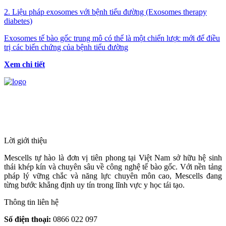
2. Liệu pháp exosomes với bệnh tiểu đường (Exosomes therapy
diabetes)
Exosomes tế bào gốc trung mô có thể là một chiến lược mới để điều
trị các biến chứng của bệnh tiểu đường
Xem chi tiết
HỆ THỐNG Y TẾ CHUYÊN SÂU Y
HỌC TÁI TẠO & TRỊ LIỆU TẾ BÀO
Lời giới thiệu
Mescells tự hào là đơn vị tiên phong tại Việt Nam sở hữu hệ sinh
thái khép kín và chuyên sâu về công nghệ tế bào gốc. Với nền tảng
pháp lý vững chắc và năng lực chuyên môn cao, Mescells đang
từng bước khẳng định uy tín trong lĩnh vực y học tái tạo.
Thông tin liên hệ
Số điện thoại:
0866 022 097