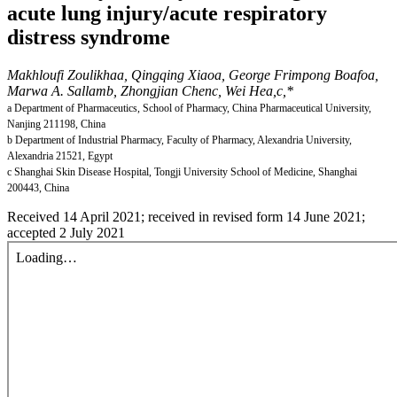
acute lung injury/acute respiratory
distress syndrome
Makhloufi Zoulikhaa, Qingqing Xiaoa, George Frimpong Boafoa,
Marwa A. Sallamb, Zhongjian Chenc, Wei Hea,c,*
a Department of Pharmaceutics, School of Pharmacy, China Pharmaceutical University,
Nanjing 211198, China
b Department of Industrial Pharmacy, Faculty of Pharmacy, Alexandria University,
Alexandria 21521, Egypt
c Shanghai Skin Disease Hospital, Tongji University School of Medicine, Shanghai
200443, China
Received 14 April 2021; received in revised form 14 June 2021;
accepted 2 July 2021