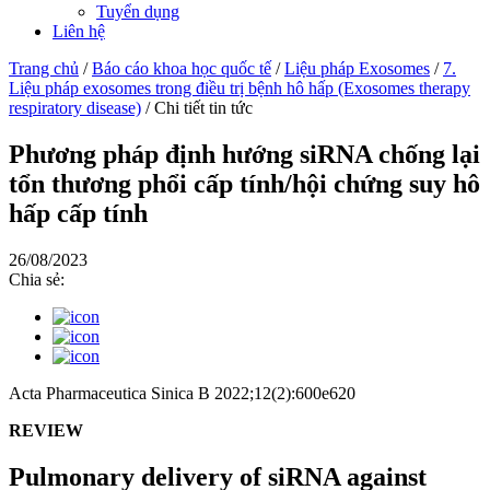
Tuyển dụng
Liên hệ
Trang chủ
/
Báo cáo khoa học quốc tế
/
Liệu pháp Exosomes
/
7.
Liệu pháp exosomes trong điều trị bệnh hô hấp (Exosomes therapy
respiratory disease)
/
Chi tiết tin tức
Phương pháp định hướng siRNA chống lại
tổn thương phổi cấp tính/hội chứng suy hô
hấp cấp tính
26/08/2023
Chia sẻ:
Acta Pharmaceutica Sinica B 2022;12(2):600e620
REVIEW
Pulmonary delivery of siRNA against