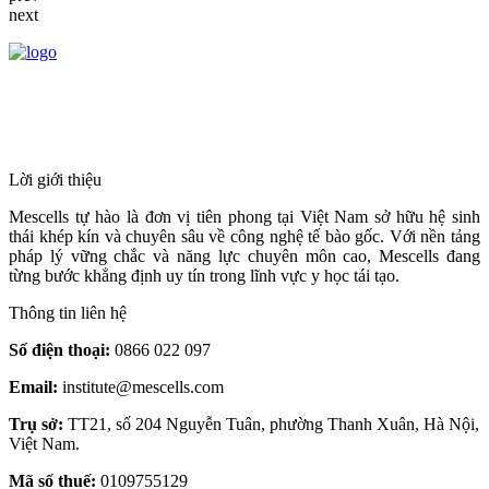
next
HỆ THỐNG Y TẾ CHUYÊN SÂU Y
HỌC TÁI TẠO & TRỊ LIỆU TẾ BÀO
Lời giới thiệu
Mescells tự hào là đơn vị tiên phong tại Việt Nam sở hữu hệ sinh
thái khép kín và chuyên sâu về công nghệ tế bào gốc. Với nền tảng
pháp lý vững chắc và năng lực chuyên môn cao, Mescells đang
từng bước khẳng định uy tín trong lĩnh vực y học tái tạo.
Thông tin liên hệ
Số điện thoại:
0866 022 097
Email:
institute@mescells.com
Trụ sở:
TT21, số 204 Nguyễn Tuân, phường Thanh Xuân, Hà Nội,
Việt Nam.
Mã số thuế:
0109755129