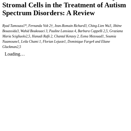
Stromal Cells in the Treatment of Autism
Spectrum Disorders: A Review
Ryad Tamouza1*, Fernanda Volt 2†, Jean-Romain Richard3, Ching-Lien Wu3, Jihène
Bouassida3, Wahid Boukouaci 3, Pauline Lansiaux 4, Barbara Cappelli 2,5, Graziana
Maria Scigliuolo2,5, Hanadi Rafii 2, Chantal Kenzey 2, Esma Mezouad1, Soumia
Naamoune1, Leila Chami 1, Florian Lejuste1, Dominique Farge4 and Eliane
Gluckman2,5