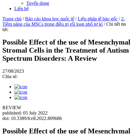
Tuyển dụng
Liên hệ
Trang chủ
/
Báo cáo khoa học quốc tế
/
Liệu pháp tế bào gốc
/
2.
Tiềm năng của MSCs trong điều trị rối loạn phổ tự kỉ
/
Chi tiết tin
tức
Possible Effect of the use of Mesenchymal
Stromal Cells in the Treatment of Autism
Spectrum Disorders: A Review
27/08/2023
Chia sẻ:
REVIEW
published: 05 July 2022
doi: 10.3389/fcell.2022.809686
Possible Effect of the use of Mesenchymal