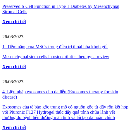
Preserved b-Cell Function in Type 1 Diabetes by Mesenchymal
Stromal Cells
Xem chi tiết
26/08/2023
1. Tiềm năng của MSCs trong điều trị thoái hóa khớp gối
Mesenchymal stem cells in osteoarthritis therapy: a review
Xem chi tiết
26/08/2023
4. Liệu pháp exosomes cho da liễu (Exosomes therapy for skin
disease)
Exosomes của tế bào gốc trung mô có nguồn gốc từ dây rốn kết hợp
với Pluronic F127 Hydrogel thúc đẩy quá trình chữa lành vết
thương do bệnh tiểu đường mãn tính và tái tạo da hoàn chỉnh
Xem chi tiết