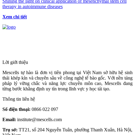
Shining the light on clinical application of mesenchymal stem cell
therapy in autoimmune diseases
Xem chi tiết
HỆ THỐNG Y TẾ CHUYÊN SÂU Y
HỌC TÁI TẠO & TRỊ LIỆU TẾ BÀO
Lời giới thiệu
Mescells tự hào là đơn vị tiên phong tại Việt Nam sở hữu hệ sinh
thái khép kín và chuyên sâu về công nghệ tế bào gốc. Với nền tảng
pháp lý vững chắc và năng lực chuyên môn cao, Mescells đang
từng bước khẳng định uy tín trong lĩnh vực y học tái tạo.
Thông tin liên hệ
Số điện thoại:
0866 022 097
Email:
institute@mescells.com
Trụ sở:
TT21, số 204 Nguyễn Tuân, phường Thanh Xuân, Hà Nội,