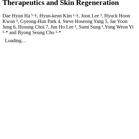
Therapeutics and Skin Regeneration
Dae Hyun Ha ¹·†, Hyun-keun Kim ¹·†, Joon Lee ², Hyuck Hoon
Kwon ³, Gyeong-Hun Park 4, Steve Hoseong Yang 5, Jae Yoon
Jung 6, Hosung Choi 7, Jun Ho Lee ¹, Sumi Sung ¹,Yong Weon Yi
¹·* and Byong Seung Cho ¹·*