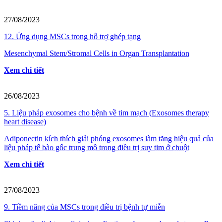
27/08/2023
12. Ứng dụng MSCs trong hỗ trợ ghép tạng
Mesenchymal Stem/Stromal Cells in Organ Transplantation
Xem chi tiết
26/08/2023
5. Liệu pháp exosomes cho bệnh về tim mạch (Exosomes therapy
heart disease)
Adiponectin kích thích giải phóng exosomes làm tăng hiệu quả của
liệu pháp tế bào gốc trung mô trong điều trị suy tim ở chuột
Xem chi tiết
27/08/2023
9. Tiềm năng của MSCs trong điều trị bệnh tự miễn