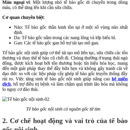
Máu ngoại vi
: Một lượng nhỏ tế bào gốc di chuyển trong dòng
máu, có thể tăng lên khi cần sửa chữa.
Cơ quan chuyên biệt
:
Não: Tế bào gốc thần kinh tồn tại ở một số vùng não nhất
định.
Da: Tế bào gốc nằm trong các nang lông và lớp biểu bì.
Gan: Các tế bào gốc gan hỗ trợ tái tạo mô gan.
Tế bào gốc nội sinh giúp cơ thể tái tạo mô liên tục, sửa chữa các tổn
thương và thay thế tế bào cũ chết đi. Chúng thường ở trạng thái ngủ
đông, được kích hoạt bởi tổn thương hoặc tín hiệu hóa học, mang
đến một giải pháp thay thế đầy hứa hẹn và không gây tranh cãi về
đạo đức so với các liệu pháp cấy ghép tế bào gốc truyền thống đầy
rủi ro. Việc tăng sinh tế bào gốc nội sinh giúp nâng cao
hệ miễn
dịch
, hỗ trợ điều trị bệnh và làm chậm quá trình lão hóa mà không
lo nguy cơ đào thải.
Tế bào gốc nội sinh có nguồn gốc từ tim
2. Cơ chế hoạt động và vai trò của tế bào
gốc nội sinh