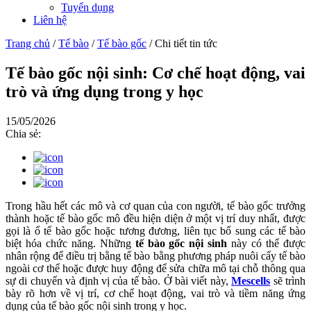
Tuyển dụng
Liên hệ
Trang chủ
/
Tế bào
/
Tế bào gốc
/
Chi tiết tin tức
Tế bào gốc nội sinh: Cơ chế hoạt động, vai
trò và ứng dụng trong y học
15/05/2026
Chia sẻ:
Trong hầu hết các mô và cơ quan của con người, tế bào gốc trưởng
thành hoặc tế bào gốc mô đều hiện diện ở một vị trí duy nhất, được
gọi là ổ tế bào gốc hoặc tương đương, liên tục bổ sung các tế bào
biệt hóa chức năng. Những
tế bào gốc nội sinh
này có thể được
nhân rộng để điều trị bằng tế bào bằng phương pháp nuôi cấy tế bào
ngoài cơ thể hoặc được huy động để sửa chữa mô tại chỗ thông qua
sự di chuyển và định vị của tế bào. Ở bài viết này,
Mescells
sẽ trình
bày rõ hơn về vị trí, cơ chế hoạt động, vai trò và tiềm năng ứng
dụng của tế bào gốc nội sinh trong y học.