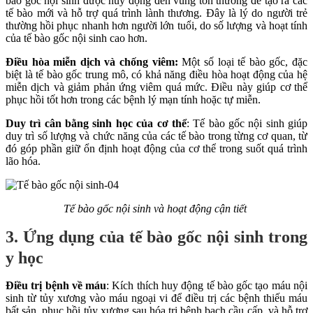
bào gốc nội sinh được huy động đến vùng tổn thương để tạo ra các
tế bào mới và hỗ trợ quá trình lành thương. Đây là lý do người trẻ
thường hồi phục nhanh hơn người lớn tuổi, do số lượng và hoạt tính
của tế bào gốc nội sinh cao hơn.
Điều hòa miễn dịch và chống viêm:
Một số loại tế bào gốc, đặc
biệt là tế bào gốc trung mô, có khả năng điều hòa hoạt động của hệ
miễn dịch và giảm phản ứng viêm quá mức. Điều này giúp cơ thể
phục hồi tốt hơn trong các bệnh lý mạn tính hoặc tự miễn.
Duy trì cân bằng sinh học của cơ thể
: Tế bào gốc nội sinh giúp
duy trì số lượng và chức năng của các tế bào trong từng cơ quan, từ
đó góp phần giữ ổn định hoạt động của cơ thể trong suốt quá trình
lão hóa.
Tế bào gốc nội sinh và hoạt động cận tiết
3. Ứng dụng của tế bào gốc nội sinh trong
y học
Điều trị bệnh về máu
: Kích thích huy động tế bào gốc tạo máu nội
sinh từ tủy xương vào máu ngoại vi để điều trị các bệnh thiếu máu
bất sản, phục hồi tủy xương sau hóa trị bệnh bạch cầu cấp, và hỗ trợ