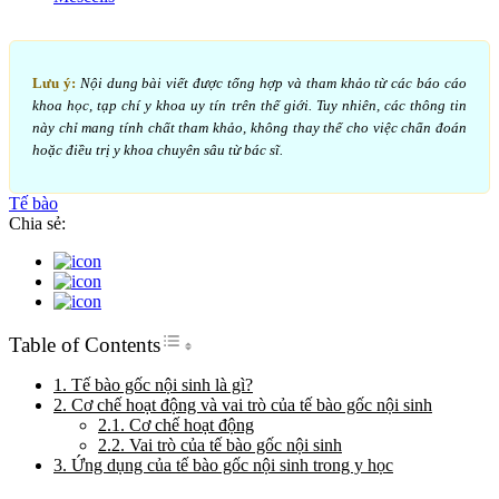
Lưu ý:
Nội dung bài viết được tổng hợp và tham khảo từ các báo cáo
khoa học, tạp chí y khoa uy tín trên thế giới. Tuy nhiên, các thông tin
này chỉ mang tính chất tham khảo, không thay thế cho việc chẩn đoán
hoặc điều trị y khoa chuyên sâu từ bác sĩ.
Tế bào
Chia sẻ:
Toggle Table of Content
Table of Contents
1. Tế bào gốc nội sinh là gì?
2. Cơ chế hoạt động và vai trò của tế bào gốc nội sinh
2.1. Cơ chế hoạt động
2.2. Vai trò của tế bào gốc nội sinh
3. Ứng dụng của tế bào gốc nội sinh trong y học