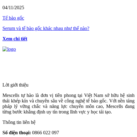
04/11/2025
Tế bào gốc
Serum và tế bào gốc khác nhau như thế nào?
Xem chi tiết
HỆ THỐNG Y TẾ CHUYÊN SÂU Y
HỌC TÁI TẠO & TRỊ LIỆU TẾ BÀO
Lời giới thiệu
Mescells tự hào là đơn vị tiên phong tại Việt Nam sở hữu hệ sinh
thái khép kín và chuyên sâu về công nghệ tế bào gốc. Với nền tảng
pháp lý vững chắc và năng lực chuyên môn cao, Mescells đang
từng bước khẳng định uy tín trong lĩnh vực y học tái tạo.
Thông tin liên hệ
Số điện thoại:
0866 022 097