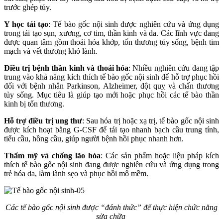
trước ghép tủy.
Y học tái tạo
: Tế bào gốc nội sinh được nghiên cứu và ứng dụng
trong tái tạo sụn, xương, cơ tim, thần kinh và da. Các lĩnh vực đang
được quan tâm gồm thoái hóa khớp, tổn thương tủy sống, bệnh tim
mạch và vết thương khó lành.
Điều trị bệnh thần kinh và thoái hóa
: Nhiều nghiên cứu đang tập
trung vào khả năng kích thích tế bào gốc nội sinh để hỗ trợ phục hồi
đối với bệnh nhân Parkinson, Alzheimer, đột quỵ và chấn thương
tủy sống. Mục tiêu là giúp tạo mới hoặc phục hồi các tế bào thần
kinh bị tổn thương.
Hỗ trợ điều trị ung thư
: Sau hóa trị hoặc xạ trị, tế bào gốc nội sinh
được kích hoạt bằng G-CSF để tái tạo nhanh bạch cầu trung tính,
tiểu cầu, hồng cầu, giúp người bệnh hồi phục nhanh hơn.
Thẩm mỹ và chống lão hóa
: Các sản phẩm hoặc liệu pháp kích
thích tế bào gốc nội sinh đang được nghiên cứu và ứng dụng trong
trẻ hóa da, làm lành sẹo và phục hồi mô mềm.
Các tế bào gốc nội sinh được “đánh thức” để thực hiện chức năng
sửa chữa