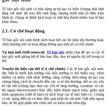
Tế bào gốc nội sinh có khả năng tự tái tạo và luôn ở trạng thái tĩnh
lặng với mức độ trao đổi chất thấp, nhưng dưới một số điều kiện
bệnh lý, chúng sẽ được kích hoạt và biệt hóa thành nhiều loại tế bào
khác nhau.
2.1. Cơ chế hoạt động
Tế bào gốc nội sinh được kích hoạt bởi các tín hiệu tổn thương hoặc
chấn thương mô và hoạt động thông qua một số cơ chế chính:
Tự làm mới (Self-renewal)
:
Tế bào gốc
phân chia để tạo ra các tế
bào gốc mới giống hệt tế bào ban đầu, duy trì nguồn dự trữ trong cơ
thể.
Truyền tín hiệu cận tiết (Cơ chế chính)
: Các tế bào gốc nội sinh,
đặc biệt là dưới ảnh hưởng của môi trường vi mô thiếu oxy, viêm
nhiễm và thiếu chất dinh dưỡng, tăng cường tiềm năng tái tạo của
chúng bằng cách di chuyển đến các vị trí tổn thương, tiết ra các yếu
tố cận tiết (chẳng hạn như các yếu tố tăng trưởng, cytokine và các
túi ngoại bào/exosome) thúc đẩy hình thành mạch máu, giảm quá
trình apoptosis (chết tế bào) và kích hoạt các tế bào hiện có. Chúng
có tác dụng điều trị và thúc đẩy quá trình tái cấu trúc chất nền ngoại
bào, từ đó góp phần sửa chữa mô và kiểm soát viêm
(1).