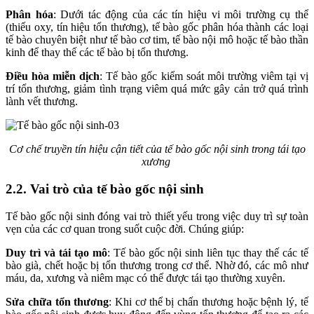
Phân hóa
: Dưới tác động của các tín hiệu vi môi trường cụ thể
(thiếu oxy, tín hiệu tổn thương), tế bào gốc phân hóa thành các loại
tế bào chuyên biệt như tế bào cơ tim, tế bào nội mô hoặc tế bào thần
kinh để thay thế các tế bào bị tổn thương.
Điều hòa miễn dịch
: Tế bào gốc kiểm soát môi trường viêm tại vị
trí tổn thương, giảm tình trạng viêm quá mức gây cản trở quá trình
lành vết thương.
Cơ chế truyền tín hiệu cận tiết của tế bào gốc nội sinh trong tái tạo
xương
2.2. Vai trò của tế bào gốc nội sinh
Tế bào gốc nội sinh đóng vai trò thiết yếu trong việc duy trì sự toàn
vẹn của các cơ quan trong suốt cuộc đời. Chúng giúp:
Duy trì và tái tạo mô
: Tế bào gốc nội sinh liên tục thay thế các tế
bào già, chết hoặc bị tổn thương trong cơ thể. Nhờ đó, các mô như
máu, da, xương và niêm mạc có thể được tái tạo thường xuyên.
Sửa chữa tổn thương
: Khi cơ thể bị chấn thương hoặc bệnh lý, tế