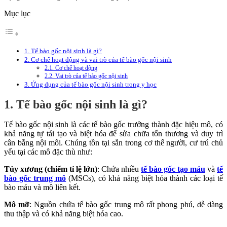
Mục lục
1. Tế bào gốc nội sinh là gì?
2. Cơ chế hoạt động và vai trò của tế bào gốc nội sinh
2.1. Cơ chế hoạt động
2.2. Vai trò của tế bào gốc nội sinh
3. Ứng dụng của tế bào gốc nội sinh trong y học
1. Tế bào gốc nội sinh là gì?
Tế bào gốc nội sinh là các tế bào gốc trưởng thành đặc hiệu mô, có
khả năng tự tái tạo và biệt hóa để sửa chữa tổn thương và duy trì
cân bằng nội môi. Chúng tồn tại sẵn trong cơ thể người, cư trú chủ
yếu tại các mô đặc thù như:
Tủy xương (chiếm tỉ lệ lớn)
: Chứa nhiều
tế bào gốc tạo máu
và
tế
bào gốc trung mô
(MSCs), có khả năng biệt hóa thành các loại tế
bào máu và mô liên kết.
Mô mỡ
: Nguồn chứa tế bào gốc trung mô rất phong phú, dễ dàng
thu thập và có khả năng biệt hóa cao.