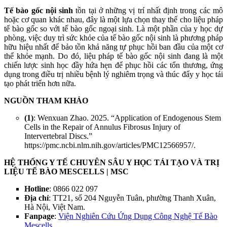
Tế bào gốc nội sinh
tồn tại ở những vị trí nhất định trong các mô
hoặc cơ quan khác nhau, đây là một lựa chọn thay thế cho liệu pháp
tế bào gốc so với tế bào gốc ngoại sinh. Là một phần của y học dự
phòng, việc duy trì sức khỏe của tế bào gốc nội sinh là phương pháp
hữu hiệu nhất để bảo tồn khả năng tự phục hồi ban đầu của một cơ
thể khỏe mạnh. Do đó, liệu pháp tế bào gốc nội sinh đang là một
chiến lược sinh học đầy hứa hẹn để phục hồi các tổn thương, ứng
dụng trong điều trị nhiều bệnh lý nghiêm trọng và thúc đẩy y học tái
tạo phát triển hơn nữa.
NGUỒN THAM KHẢO
(1)
: Wenxuan Zhao. 2025. “Application of Endogenous Stem
Cells in the Repair of Annulus Fibrosus Injury of
Intervertebral Discs.”
https://pmc.ncbi.nlm.nih.gov/articles/PMC12566957/.
HỆ THỐNG Y TẾ CHUYÊN SÂU Y HỌC TÁI TẠO VÀ TRỊ
LIỆU TẾ BÀO MESCELLS | MSC
Hotline
: 0866 022 097
Địa chỉ
: TT21, số 204 Nguyễn Tuân, phường Thanh Xuân,
Hà Nội, Việt Nam.
Fanpage
:
Viện Nghiên Cứu Ứng Dụng Công Nghệ Tế Bào
Mescells