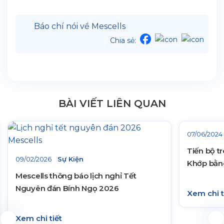
Báo chí nói về Mescells
Chia sẻ:
BÀI VIẾT LIÊN QUAN
07/06/2024
Tiến bộ t
09/02/2026
Sự Kiện
Khớp bằn
Mescells thông báo lịch nghỉ Tết
Nguyên đán Bính Ngọ 2026
Xem chi t
Xem chi tiết