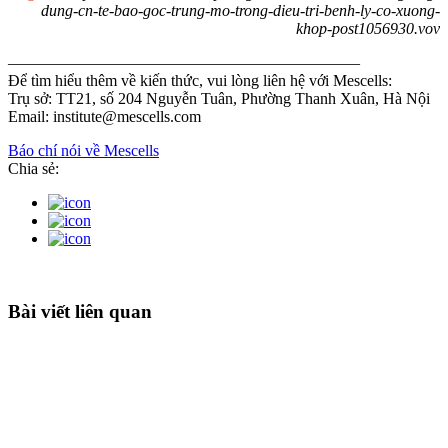
dung-cn-te-bao-goc-trung-mo-trong-dieu-tri-benh-ly-co-xuong-
khop-post1056930.vov
——————————————————————
Để tìm hiểu thêm về kiến thức, vui lòng liên hệ với Mescells:
Trụ sở: TT21, số 204 Nguyễn Tuân, Phường Thanh Xuân, Hà Nội
Email: institute@mescells.com
Báo chí nói về Mescells
Chia sẻ:
Bài viết liên quan