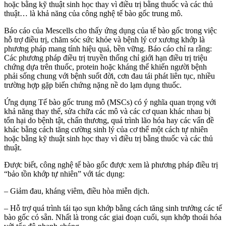
hoặc bằng kỹ thuật sinh học thay vì điều trị bằng thuốc và các thủ
thuật… là khả năng của công nghệ tế bào gốc trung mô.
Báo cáo của Mescells cho thấy ứng dụng của tế bào gốc trong việc
hỗ trợ điều trị, chăm sóc sức khỏe và bệnh lý cơ xương khớp là
phương pháp mang tính hiệu quả, bền vững. Báo cáo chỉ ra rằng:
Các phương pháp điều trị truyền thống chỉ giới hạn điều trị triệu
chứng dựa trên thuốc, protein hoặc kháng thể khiến người bệnh
phải sống chung với bệnh suốt đời, cơn đau tái phát liên tục, nhiều
trường hợp gặp biến chứng nặng nề do lạm dụng thuốc.
Ứng dụng Tế bào gốc trung mô (MSCs) có ý nghĩa quan trọng với
khả năng thay thế, sửa chữa các mô và các cơ quan khác nhau bị
tổn hại do bệnh tật, chấn thương, quá trình lão hóa hay các vấn đề
khác bằng cách tăng cường sinh lý của cơ thể một cách tự nhiên
hoặc bằng kỹ thuật sinh học thay vì điều trị bằng thuốc và các thủ
thuật.
Được biết, công nghệ tế bào gốc được xem là phương pháp điều trị
“bảo tồn khớp tự nhiên” với tác dụng:
– Giảm đau, kháng viêm, điều hòa miễn dịch.
– Hỗ trợ quá trình tái tạo sụn khớp bằng cách tăng sinh trưởng các tế
bào gốc có sẵn. Nhất là trong các giai đoạn cuối, sụn khớp thoái hóa