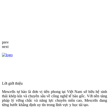
prev
next
HỆ THỐNG Y TẾ CHUYÊN SÂU Y
HỌC TÁI TẠO & TRỊ LIỆU TẾ BÀO
Lời giới thiệu
Mescells tự hào là đơn vị tiên phong tại Việt Nam sở hữu hệ sinh
thái khép kín và chuyên sâu về công nghệ tế bào gốc. Với nền tảng
pháp lý vững chắc và năng lực chuyên môn cao, Mescells đang
từng bước khẳng định uy tín trong lĩnh vực y học tái tạo.