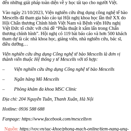
đến những giải pháp toàn diện về y học tái tạo cho người Việt.
Vào ngày 21/10/2023, Viện nghiên cứu ứng dụng công nghệ tế bào
Mescells đã tham gia báo cáo tại Hội nghị khoa học lần thứ XX do
Hội Chấn thương Chỉnh hình Việt Nam và Bệnh viện Hữu nghị
Việt Đức tổ chức với chủ đề “Phẫu thuật ít xâm lấn trong Chấn
thương chỉnh hình”. Hội nghị có 119 bài báo cáo và hơn 500 khách
tham dự là các nhà khoa học, giảng viên, nhà nghiên cứu, bác sĩ,
điều dưỡng…
Viện nghiên cứu ứng dụng Công nghệ tế bào Mescells là đơn vị
thành viên thuộc Hệ thống y tế Mescells với tổ hợp:
– Viện nghiên cứu ứng dụng Công nghệ tế bào Mescells
– Ngân hàng Mô Mescells
– Phòng khám đa khoa MSC Clinic
Địa chỉ: 204 Nguyễn Tuân, Thanh Xuân, Hà Nội
Hotline: 0936 588 688
Fanpage: https://www.facebook.com/mescellsvn
Nguồn:
https://vov.vn/suc-khoe/phong-mach-online/tiem-nang-ung-