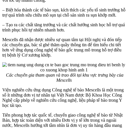
với tốc độ nhanh chóng.
– Biệt hóa thành các tế bào sụn, kích thích các yếu tố sinh trưởng hỗ
trợ quá trình sửa chữa mô sụn tại chỗ sản sinh ra sụn khớp mới.
– Tạo ra các chất tăng trưởng và các chất hướng sinh học hỗ trợ quá
trình phục hồi tự nhiên nhanh hơn.
Mescells đã nhận được nhiều sự quan tâm tại Hội nghị và đón tiếp
các chuyên gia, bác sĩ ghé thăm quầy thông tin để tìm hiểu chi tiết
hơn về ứng dụng công nghệ tế bào gốc trung mô trong hỗ trợ điều
trị bệnh lý Cơ xương khớp.
Các chuyên gia tham quan và trao đổi tại khu vực trưng bày của
Mescells
Viện nghiên cứu ứng dụng Công nghệ tế bào Mescells là một trong
số ít những đơn vị tư nhân tại Việt Nam được Bộ Khoa Học Công
Nghệ cấp phép về nghiên cứu công nghệ, liệu pháp tế bào trong Y
học tái tạo.
Tiên phong hợp tác quốc tế, chuyển giao công nghệ tế bào từ Nhật
Bản, hợp tác toàn diện với nhiều Đơn vị y tế lớn trong và ngoài
nước, Mescells hướng tới tầm nhìn là đơn vị uy tín hàng đầu mang