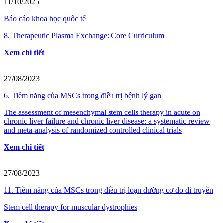
11/10/2025
Báo cáo khoa học quốc tế
8. Therapeutic Plasma Exchange: Core Curriculum
Xem chi tiết
27/08/2023
6. Tiềm năng của MSCs trong điều trị bệnh lý gan
The assessment of mesenchymal stem cells therapy in acute on
chronic liver failure and chronic liver disease: a systematic review
and meta-analysis of randomized controlled clinical trials
Xem chi tiết
27/08/2023
11. Tiềm năng của MSCs trong điều trị loạn dưỡng cơ do di truyền
Stem cell therapy for muscular dystrophies