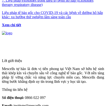
7. Liệu pháp exosomes trong điều trị bệnh hô hấp (Exosomes
therapy respiratory disease)
Liệu pháp tế bào gốc cho COVID-19 và các bệnh về đường hô hấp
khác: xu hướng thử nghiệm lâm sàng toàn cầu
Xem chi tiết
HỆ THỐNG Y TẾ CHUYÊN SÂU Y
HỌC TÁI TẠO & TRỊ LIỆU TẾ BÀO
Lời giới thiệu
Mescells tự hào là đơn vị tiên phong tại Việt Nam sở hữu hệ sinh
thái khép kín và chuyên sâu về công nghệ tế bào gốc. Với nền tảng
pháp lý vững chắc và năng lực chuyên môn cao, Mescells đang
từng bước khẳng định uy tín trong lĩnh vực y học tái tạo.
Thông tin liên hệ
Số điện thoại:
0866 022 097
Email:
institute@mescells.com