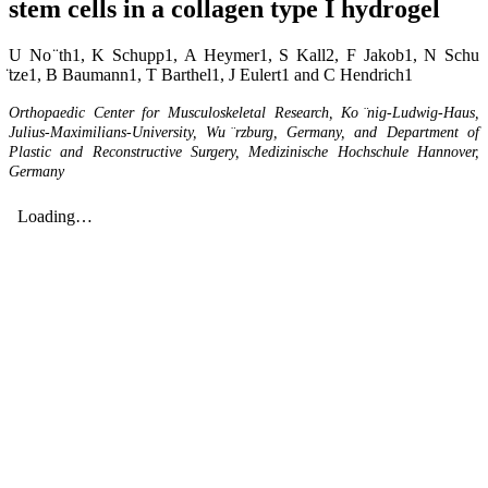
stem cells in a collagen type I hydrogel
U No ̈th1, K Schupp1, A Heymer1, S Kall2, F Jakob1, N Schu
̈tze1, B Baumann1, T Barthel1, J Eulert1 and C Hendrich1
Orthopaedic Center for Musculoskeletal Research, Ko ̈nig-Ludwig-Haus,
Julius-Maximilians-University, Wu ̈rzburg, Germany, and Department of
Plastic and Reconstructive Surgery, Medizinische Hochschule Hannover,
Germany