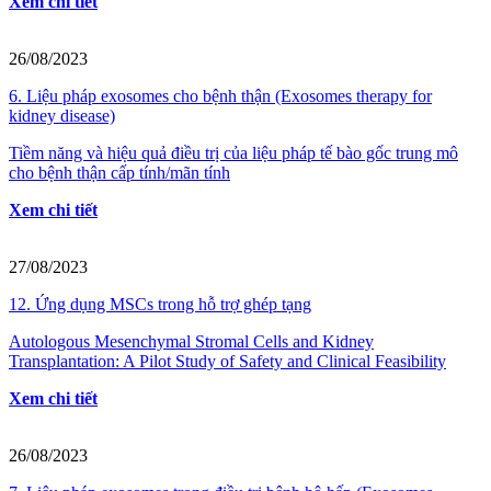
Xem chi tiết
26/08/2023
6. Liệu pháp exosomes cho bệnh thận (Exosomes therapy for
kidney disease)
Tiềm năng và hiệu quả điều trị của liệu pháp tế bào gốc trung mô
cho bệnh thận cấp tính/mãn tính
Xem chi tiết
27/08/2023
12. Ứng dụng MSCs trong hỗ trợ ghép tạng
Autologous Mesenchymal Stromal Cells and Kidney
Transplantation: A Pilot Study of Safety and Clinical Feasibility
Xem chi tiết
26/08/2023