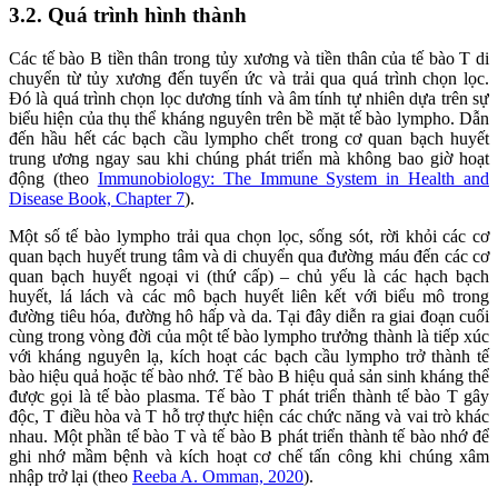
3.2. Quá trình hình thành
Các tế bào B tiền thân trong tủy xương và tiền thân của tế bào T di
chuyển từ tủy xương đến tuyến ức và trải qua quá trình chọn lọc.
Đó là quá trình chọn lọc dương tính và âm tính tự nhiên dựa trên sự
biểu hiện của thụ thể kháng nguyên trên bề mặt tế bào lympho. Dẫn
đến hầu hết các bạch cầu lympho chết trong cơ quan bạch huyết
trung ương ngay sau khi chúng phát triển mà không bao giờ hoạt
động (theo
Immunobiology: The Immune System in Health and
Disease Book, Chapter 7
).
Một số tế bào lympho trải qua chọn lọc, sống sót, rời khỏi các cơ
quan bạch huyết trung tâm và di chuyển qua đường máu đến các cơ
quan bạch huyết ngoại vi (thứ cấp) – chủ yếu là các hạch bạch
huyết, lá lách và các mô bạch huyết liên kết với biểu mô trong
đường tiêu hóa, đường hô hấp và da. Tại đây diễn ra giai đoạn cuối
cùng trong vòng đời của một tế bào lympho trưởng thành là tiếp xúc
với kháng nguyên lạ, kích hoạt các bạch cầu lympho trở thành tế
bào hiệu quả hoặc tế bào nhớ. Tế bào B hiệu quả sản sinh kháng thể
được gọi là tế bào plasma. Tế bào T phát triển thành tế bào T gây
độc, T điều hòa và T hỗ trợ thực hiện các chức năng và vai trò khác
nhau. Một phần tế bào T và tế bào B phát triển thành tế bào nhớ để
ghi nhớ mầm bệnh và kích hoạt cơ chế tấn công khi chúng xâm
nhập trở lại (theo
Reeba A. Omman, 2020
).