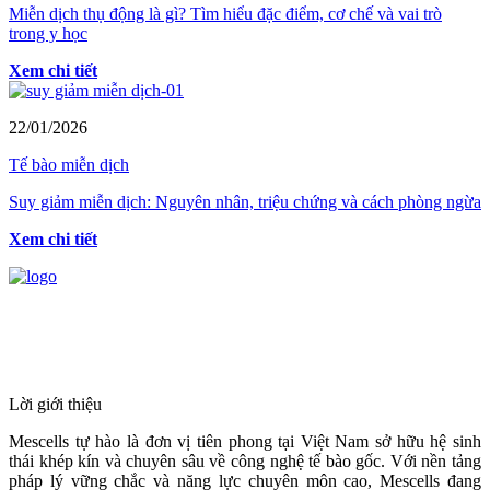
Miễn dịch thụ động là gì? Tìm hiểu đặc điểm, cơ chế và vai trò
trong y học
Xem chi tiết
22/01/2026
Tế bào miễn dịch
Suy giảm miễn dịch: Nguyên nhân, triệu chứng và cách phòng ngừa
Xem chi tiết
HỆ THỐNG Y TẾ CHUYÊN SÂU Y
HỌC TÁI TẠO & TRỊ LIỆU TẾ BÀO
Lời giới thiệu
Mescells tự hào là đơn vị tiên phong tại Việt Nam sở hữu hệ sinh
thái khép kín và chuyên sâu về công nghệ tế bào gốc. Với nền tảng
pháp lý vững chắc và năng lực chuyên môn cao, Mescells đang