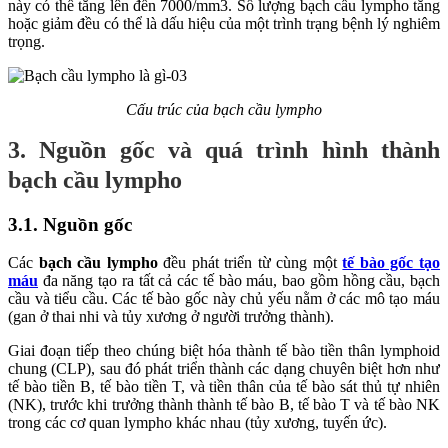
này có thể tăng lên đến 7000/mm3. Số lượng bạch cầu lympho tăng
hoặc giảm đều có thể là dấu hiệu của một trình trạng bệnh lý nghiêm
trọng.
Cấu trúc của bạch cầu lympho
3. Nguồn gốc và quá trình hình thành
bạch cầu lympho
3.1. Nguồn gốc
Các
bạch cầu lympho
đều phát triển từ cùng một
tế bào gốc tạo
máu
đa năng tạo ra tất cả các tế bào máu, bao gồm hồng cầu, bạch
cầu và tiểu cầu. Các tế bào gốc này chủ yếu nằm ở các mô tạo máu
(gan ở thai nhi và tủy xương ở người trưởng thành).
Giai đoạn tiếp theo chúng biệt hóa thành tế bào tiền thân lymphoid
chung (CLP), sau đó phát triển thành các dạng chuyên biệt hơn như
tế bào tiền B, tế bào tiền T, và tiền thân của tế bào sát thủ tự nhiên
(NK), trước khi trưởng thành thành tế bào B, tế bào T và tế bào NK
trong các cơ quan lympho khác nhau (tủy xương, tuyến ức).