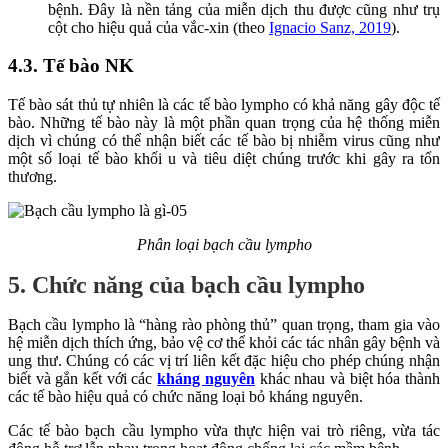
bệnh. Đây là nền tảng của miễn dịch thu được cũng như trụ
cột cho hiệu quả của vắc-xin (theo
Ignacio Sanz, 2019
).
4.3. Tế bào NK
Tế bào sát thủ tự nhiên là các tế bào lympho có khả năng gây độc tế
bào. Những tế bào này là một phần quan trọng của hệ thống miễn
dịch vì chúng có thể nhận biết các tế bào bị nhiễm virus cũng như
một số loại tế bào khối u và tiêu diệt chúng trước khi gây ra tổn
thương.
Phân loại bạch cầu lympho
5. Chức năng của bạch cầu lympho
Bạch cầu lympho là “hàng rào phòng thủ” quan trọng, tham gia vào
hệ miễn dịch thích ứng, bảo vệ cơ thể khỏi các tác nhân gây bệnh và
ung thư. Chúng có các vị trí liên kết đặc hiệu cho phép chúng nhận
biết và gắn kết với các
kháng nguyên
khác nhau và biệt hóa thành
các tế bào hiệu quả có chức năng loại bỏ kháng nguyên.
Các tế bào bạch cầu lympho vừa thực hiện vai trò riêng, vừa tác