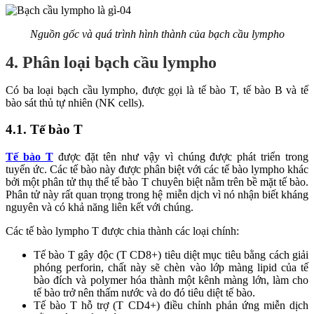
Nguồn gốc và quá trình hình thành của bạch cầu lympho
4. Phân loại bạch cầu lympho
Có ba loại bạch cầu lympho, được gọi là tế bào T, tế bào B và tế
bào sát thủ tự nhiên (NK cells).
4.1. Tế bào T
Tế bào T
được đặt tên như vậy vì chúng được phát triển trong
tuyến ức. Các tế bào này được phân biệt với các tế bào lympho khác
bởi một phân tử thụ thể tế bào T chuyên biệt nằm trên bề mặt tế bào.
Phân tử này rất quan trọng trong hệ miễn dịch vì nó nhận biết kháng
nguyên và có khả năng liên kết với chúng.
Các tế bào lympho T được chia thành các loại chính:
Tế bào T gây độc (T CD8+) tiêu diệt mục tiêu bằng cách giải
phóng perforin, chất này sẽ chèn vào lớp màng lipid của tế
bào đích và polymer hóa thành một kênh màng lớn, làm cho
tế bào trở nên thấm nước và do đó tiêu diệt tế bào.
Tế bào T hỗ trợ (T CD4+) điều chỉnh phản ứng miễn dịch