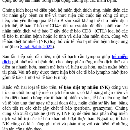
động hỗ trợ lẫn nhau trong hoạt động chống lại các mầm bệnh.
Chúng kích hoạt và điều phối hệ miễn dịch thích ứng, nhận diện các
tác nhân gây bệnh cụ thể và thực hiện các cuộc tấn công có mục
tiêu, chủ yếu thông qua tế bào B sản xuất kháng thể cho miễn dịch
dịch thể, tế bào T hỗ trợ CD4+ tiết ra cytokin để điều phối các tác
nhân miễn dịch và tế bào T gây độc tế bào CD8+ (CTL) loại bỏ các
tế bào bị nhiễm bệnh hoặc ác tính và điều hòa miễn dịch, cùng với
tế bào diệt tự nhiên (NK) loại bỏ các tế bào bị nhiễm bệnh hoặc ung
thư (theo
Sarah Sabir, 2025
).
Sau lần tiếp xúc đầu tiên, một số bạch cầu lympho giúp
hệ miễn
dịch
ghi nhớ mầm bệnh đó, cho phép phản ứng miễn dịch thứ cấp
diễn ra nhanh hơn, mạnh mẽ hơn và hiệu quả hơn, ngăn ngừa bệnh
tái phát. Vai trò này được thực hiện bởi các tế bào lympho nhớ (bao
gồm tế bào T nhớ và tế bào B nhớ).
Khác với hai loại tế bào trên,
tế bào diệt tự nhiên (NK)
đóng vai
trò chủ chốt trong hệ miễn dịch bẩm sinh, có khả năng nhận diện và
tiêu diệt nhanh chóng các tế bào bị nhiễm virus, tế bào tiền ung thư
và tế bào ung thư ngay từ giai đoạn đầu, ngăn chặn sự lây lan, bằng
cách tiết ra các chất gây chết tế bào (perforin, granzyme). Chúng
cũng sản xuất cytokine (IFN-γ, TNF-α) để điều hòa phản ứng miễn
dịch và hỗ trợ các tế bào khác như đại thực bào. Ngoài ra, tế bào
NK cũng có khả năng ghi nhớ và phản ứng với các bệnh ở những
lần tấn công tiếp theo.