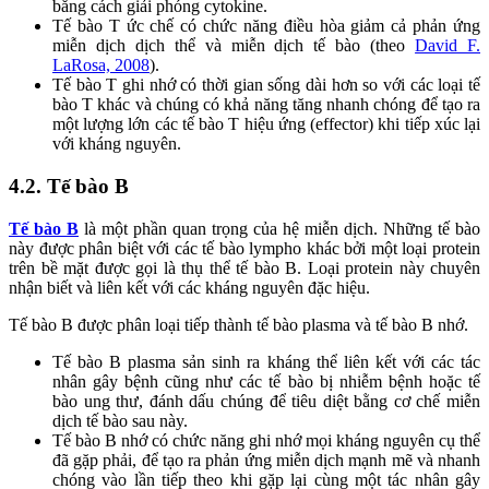
bằng cách giải phóng cytokine.
Tế bào T ức chế có chức năng điều hòa giảm cả phản ứng
miễn dịch dịch thể và miễn dịch tế bào (theo
David F.
LaRosa, 2008
).
Tế bào T ghi nhớ có thời gian sống dài hơn so với các loại tế
bào T khác và chúng có khả năng tăng nhanh chóng để tạo ra
một lượng lớn các tế bào T hiệu ứng (effector) khi tiếp xúc lại
với kháng nguyên.
4.2. Tế bào B
Tế bào B
là một phần quan trọng của hệ miễn dịch. Những tế bào
này được phân biệt với các tế bào lympho khác bởi một loại protein
trên bề mặt được gọi là thụ thể tế bào B. Loại protein này chuyên
nhận biết và liên kết với các kháng nguyên đặc hiệu.
Tế bào B được phân loại tiếp thành tế bào plasma và tế bào B nhớ.
Tế bào B plasma sản sinh ra kháng thể liên kết với các tác
nhân gây bệnh cũng như các tế bào bị nhiễm bệnh hoặc tế
bào ung thư, đánh dấu chúng để tiêu diệt bằng cơ chế miễn
dịch tế bào sau này.
Tế bào B nhớ có chức năng ghi nhớ mọi kháng nguyên cụ thể
đã gặp phải, để tạo ra phản ứng miễn dịch mạnh mẽ và nhanh
chóng vào lần tiếp theo khi gặp lại cùng một tác nhân gây