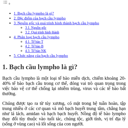
1. Bạch cầu lympho là gì?
2. Đặc điểm của bạch cầu lympho
3. Nguồn gốc và quá trình hình thành bạch cầu lympho
3.1. Nguồn gốc
3.2. Quá trình hình thành
4. Phân loại bạch cầu lympho
4.1. Tế bào T
4.2. Tế bào B
4.3. Tế bào NK
5. Chức năng của bạch cầu lympho
1. Bạch cầu lympho là gì?
Bạch cầu lympho là một loại tế bào miễn dịch, chiếm khoảng 20-
40% tế bào bạch cầu trong cơ thể, đóng vai trò quan trọng trong
việc bảo vệ cơ thể chống lại nhiễm trùng, virus và các tế bào bất
thường.
Chúng được tạo ra từ tủy xương, có mặt trong hệ tuần hoàn, tập
trung nhiều ở các cơ quan và mô bạch huyết trung tâm, chẳng hạn
như lá lách, amidan và hạch bạch huyết. Nồng độ tế bào lympho
thay đổi tùy thuộc vào tuổi tác, chủng tộc, giới tính, vị trí địa lý
(sống ở vùng cao) và lối sống của con người.