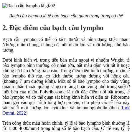
Bạch cầu lympho là tế bào bạch cầu quan trọng trong cơ thể
2. Đặc điểm của bạch cầu lympho
Bạch cầu lympho có thể có kích thước và hình dạng khác nhau.
Nhưng nhìn chung, chúng có một nhân lớn và một lượng nhỏ bào
tương.
Dưới kính hiển vi, trong tiêu bản máu ngoại vi nhuộm Wright, tế
bào lympho bình thường có nhân lớn, bắt màu đậm với rất ít hoặc
không có bào tương ưa eosin. Trong điều kiện bình thường, nhân tế
bào lympho thô ráp, có kích thước tương đương với hồng cầu
(khoảng 7 μm đường kính). Một số tế bào lympho cho thấy vùng
quanh nhân (hoặc quầng sáng) rõ ràng hoặc vùng nhỏ trong suốt ở
một bên của nhân. Polyribosome là một đặc điểm nổi bật trong tế
bào lympho và có thể quan sát bằng kính hiển vi điện tử. Ribosome
tham gia vào quá trình tổng hợp protein, cho phép các tế bào này
sản xuất một lượng lớn cytokine và immunoglobulin (theo
Tark
Ommi, 2022
).
Trên công thức máu hoàn chỉnh, tỷ lệ tế bào lympho bình thường là
từ 1500-4000/mm3 trong tổng số tế bào bạch cầu. Ở trẻ em, tỷ lệ