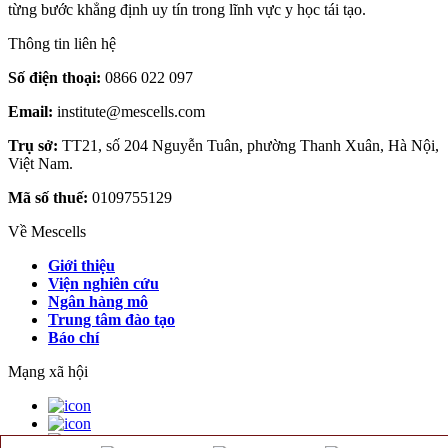
từng bước khẳng định uy tín trong lĩnh vực y học tái tạo.
Thông tin liên hệ
Số điện thoại:
0866 022 097
Email:
institute@mescells.com
Trụ sở:
TT21, số 204 Nguyễn Tuân, phường Thanh Xuân, Hà Nội,
Việt Nam.
Mã số thuế:
0109755129
Về Mescells
Giới thiệu
Viện nghiên cứu
Ngân hàng mô
Trung tâm đào tạo
Báo chí
Mạng xã hội