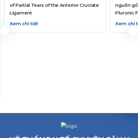
of Partial Tears of the Anterior Cruciate
nguồn gốc
Ligament
Pluronic 
trình chữ
Xem chi tiết
Xem chi t
đường mãn
chỉnh