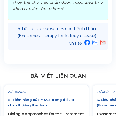
thay thế cho việc chẩn đoán hoặc điều trị y
khoa chuyên sâu từ bác sĩ.
6. Liệu pháp exosomes cho bệnh thận
(Exosomes therapy for kidney disease)
Chia sẻ:
BÀI VIẾT LIÊN QUAN
27/08/2023
26/08/2023
8. Tiềm năng của MSCs trong điều trị
4. Liệu ph
chấn thương thể thao
(Exosomes 
Biologic Approaches for the Treatment
Exosomes 