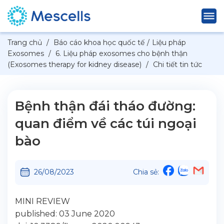
Trang chủ
/
Báo cáo khoa học quốc tế
/
Liệu pháp
Exosomes
/
6. Liệu pháp exosomes cho bệnh thận
(Exosomes therapy for kidney disease)
/
Chi tiết tin tức
Bệnh thận đái tháo đường:
quan điểm về các túi ngoại
bào
26/08/2023
Chia sẻ:
MINI REVIEW
published: 03 June 2020