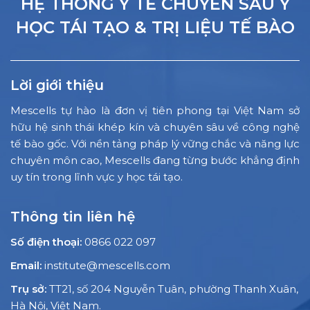
HỆ THỐNG Y TẾ CHUYÊN SÂU Y
HỌC TÁI TẠO & TRỊ LIỆU TẾ BÀO
Lời giới thiệu
Mescells tự hào là đơn vị tiên phong tại Việt Nam sở
hữu hệ sinh thái khép kín và chuyên sâu về công nghệ
tế bào gốc. Với nền tảng pháp lý vững chắc và năng lực
chuyên môn cao, Mescells đang từng bước khẳng định
uy tín trong lĩnh vực y học tái tạo.
Thông tin liên hệ
Số điện thoại:
0866 022 097
Email:
institute@mescells.com
Trụ sở:
TT21, số 204 Nguyễn Tuân, phường Thanh Xuân,
Hà Nội, Việt Nam.