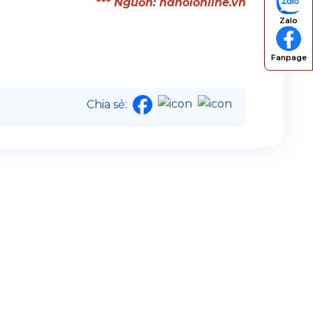
*** Nguồn:
hanoionline.vn
Zalo
Fanpage
Chia sẻ: