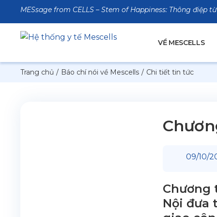
MESsage from CELLS – Stem of Happiness: Thông điệp từ
VỀ MESCELLS
Trang chủ
/
Báo chí nói về Mescells
/
Chi tiết tin tức
Chương
09/10/2
Chương t
Nội đưa 