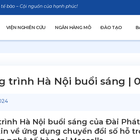
 tế bào – Cội nguồn của hạnh phúc!
VIỆN NGHIÊN CỨU
NGÂN HÀNG MÔ
ĐÀO TẠO
B
 trình Hà Nội buổi sáng | 
024
rình Hà Nội buổi sáng của Đài Phá
tin về ứng dụng chuyển đổi số hỗ t