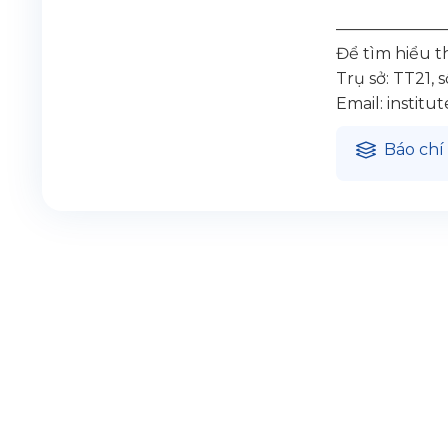
———————
Để tìm hiểu th
Trụ sở: TT21,
Email: instit
Báo chí 