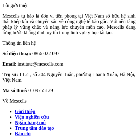
Lời giới thiệu
Mescells tự hào là đơn vị tiên phong tại Việt Nam sở hữu hệ sinh
thái khép kín và chuyên sâu về công nghệ tế bào gốc. Với nền tảng
pháp lý vững chắc và năng lực chuyên môn cao, Mescells đang
từng bước khẳng định uy tín trong lĩnh vực y học tái tạo.
Thông tin liên hệ
Số điện thoại:
0866 022 097
Email:
institute@mescells.com
Trụ sở:
TT21, số 204 Nguyễn Tuân, phường Thanh Xuân, Hà Nội,
Việt Nam.
Mã số thuế:
0109755129
Về Mescells
Giới thiệu
Viện nghiên cứu
Ngân hàng mô
Trung tâm đào tạo
Báo chí