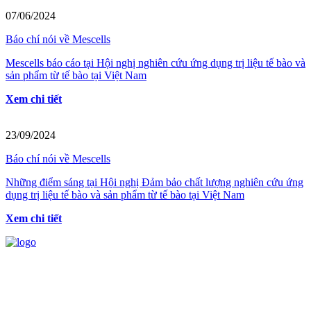
07/06/2024
Báo chí nói về Mescells
Mescells báo cáo tại Hội nghị nghiên cứu ứng dụng trị liệu tế bào và
sản phẩm từ tế bào tại Việt Nam
Xem chi tiết
23/09/2024
Báo chí nói về Mescells
Những điểm sáng tại Hội nghị Đảm bảo chất lượng nghiên cứu ứng
dụng trị liệu tế bào và sản phẩm từ tế bào tại Việt Nam
Xem chi tiết
HỆ THỐNG Y TẾ CHUYÊN SÂU Y
HỌC TÁI TẠO & TRỊ LIỆU TẾ BÀO