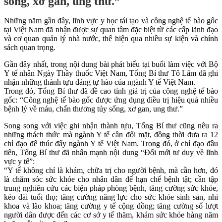
sống, xơ gan, ung thư.”
Những năm gần đây, lĩnh vực y học tái tạo và công nghệ tế bào gốc
tại Việt Nam đã nhận được sự quan tâm đặc biệt từ các cấp lãnh đạo
và cơ quan quản lý nhà nước, thể hiện qua nhiều sự kiện và chính
sách quan trọng.
Gần đây nhất, trong nội dung bài phát biểu tại buổi làm việc với Bộ
Y tế nhân Ngày Thầy thuốc Việt Nam, Tổng Bí thư Tô Lâm đã ghi
nhận những thành tựu đáng tự hào của ngành Y tế Việt Nam.
Trong đó, Tổng Bí thư đã đề cao tính giá trị của công nghệ tế bào
gốc: “Công nghệ tế bào gốc được ứng dụng điều trị hiệu quả nhiều
bệnh lý về máu, chấn thương tủy sống, xơ gan, ung thư.”
Song song với việc ghi nhận thành tựu, Tổng Bí thư cũng nêu ra
những thách thức mà ngành Y tế cần đối mặt, đồng thời đưa ra 12
chỉ đạo để thúc đẩy ngành Y tế Việt Nam. Trong đó, ở chỉ đạo đầu
tiên, Tổng Bí thư đã nhấn mạnh nội dung “Đổi mới tư duy về lĩnh
vực y tế”:
“Y tế không chỉ là khám, chữa trị cho người bệnh, mà cần hơn, đó
là chăm sóc sức khỏe cho nhân dân để hạn chế bệnh tật; cần tập
trung nghiên cứu các biện pháp phòng bệnh, tăng cường sức khỏe,
kéo dài tuổi thọ; tăng cường năng lực cho sức khỏe sinh sản, nhi
khoa và lão khoa; tăng cường y tế cộng đồng; tăng cường số lượt
người dân được đến các cơ sở y tế thăm, khám sức khỏe hàng năm