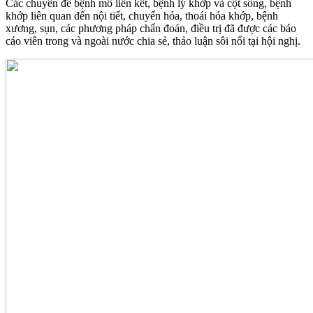
Các chuyên đề bệnh mô liên kết, bệnh lý khớp và cột sống, bệnh
khớp liên quan đến nội tiết, chuyển hóa, thoái hóa khớp, bệnh
xương, sụn, các phương pháp chẩn đoán, điều trị đã được các báo
cáo viên trong và ngoài nước chia sẻ, thảo luận sôi nổi tại hội nghị.