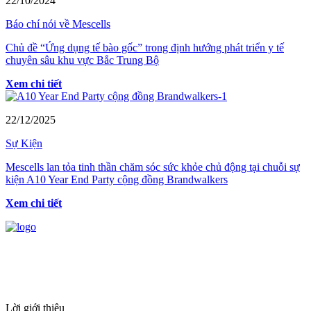
22/10/2024
Báo chí nói về Mescells
Chủ đề “Ứng dụng tế bào gốc” trong định hướng phát triển y tế
chuyên sâu khu vực Bắc Trung Bộ
Xem chi tiết
22/12/2025
Sự Kiện
Mescells lan tỏa tinh thần chăm sóc sức khỏe chủ động tại chuỗi sự
kiện A10 Year End Party cộng đồng Brandwalkers
Xem chi tiết
HỆ THỐNG Y TẾ CHUYÊN SÂU Y
HỌC TÁI TẠO & TRỊ LIỆU TẾ BÀO
Lời giới thiệu