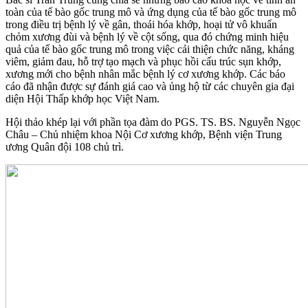
toàn của tế bào gốc trung mô và ứng dụng của tế bào gốc trung mô
trong điều trị bệnh lý về gân, thoái hóa khớp, hoại tử vô khuẩn
chỏm xương đùi và bệnh lý về cột sống, qua đó chứng minh hiệu
quả của tế bào gốc trung mô trong việc cải thiện chức năng, kháng
viêm, giảm đau, hỗ trợ tạo mạch và phục hồi cấu trúc sụn khớp,
xương mới cho bệnh nhân mắc bệnh lý cơ xương khớp. Các báo
cáo đã nhận được sự đánh giá cao và ủng hộ từ các chuyên gia đại
diện Hội Thấp khớp học Việt Nam.
Hội thảo khép lại với phần tọa đàm do PGS. TS. BS. Nguyễn Ngọc
Châu – Chủ nhiệm khoa Nội Cơ xương khớp, Bệnh viện Trung
ương Quân đội 108 chủ trì.