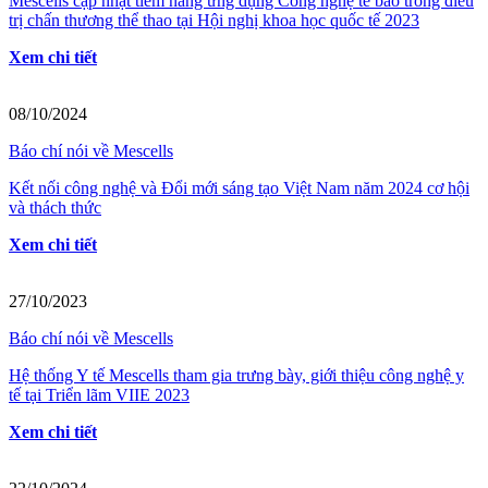
Mescells cập nhật tiềm năng ứng dụng Công nghệ tế bào trong điều
trị chấn thương thể thao tại Hội nghị khoa học quốc tế 2023
Xem chi tiết
08/10/2024
Báo chí nói về Mescells
Kết nối công nghệ và Đổi mới sáng tạo Việt Nam năm 2024 cơ hội
và thách thức
Xem chi tiết
27/10/2023
Báo chí nói về Mescells
Hệ thống Y tế Mescells tham gia trưng bày, giới thiệu công nghệ y
tế tại Triển lãm VIIE 2023
Xem chi tiết