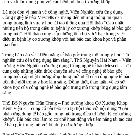
cao và ít tác dụng phụ với các bệnh nhân cơ xương khớp.
Là một đơn vị mạnh về công nghệ, Viện Nghiên cứu ứng dụng
Công nghệ tế bào Mescells đã mang đến những thông tin quan
trọng trong lĩnh vực y học tái tạo thông qua Hội thảo “Cập nhật
những tiến bộ trong điều trị bệnh lý cơ xương khớp bằng tế bào gốc
trung mô”. Hội thảo cung cấp những tiến bộ vượt bậc trong việc
điều trị bệnh lý cơ xương khớp với hai báo cáo khoa học và phần
tọa đàm.
Trong báo cáo về “Tiềm năng tế bào gốc trung mô trong y học. Từ
nghiên cứu đến ứng dụng lâm sàng”, ThS Nguyễn Hải Nam – Viện
trưởng Viện Nghiên cứu ứng dụng Công nghệ tế bào Mescells – đã
cung cấp những kiến thức chuyên sâu về công nghệ tế bào gốc
trung mô, cập nhật những ứng dụng mới nhất của công nghệ tế bào
trên thế giới trong y học lâm sàng. Đồng thời, thảo luận về cơ sở
khoa học của công nghệ tế bào gốc trung mô trong ứng dụng lâm
sàng.
ThS.BS Nguyễn Trần Trung – Phó trưởng khoa Cơ Xương Khớp,
Bệnh viện E – cũng có bài báo cáo tại hội thảo với nội dung “Giải
pháp ứng dụng tế bào gốc trung mô trong điều trị bệnh lý cơ xương
khớp”. Bài báo cáo làm rõ cơ chế hoạt động và tiềm năng tái tạo của
tế bào gốc trung mô với bệnh lý cơ xương khớp.
Bác sĩ Trần Trung cũng chia sẻ những báo cáo khoa học về tính an