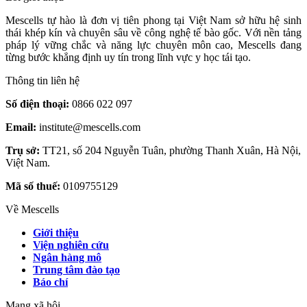
Mescells tự hào là đơn vị tiên phong tại Việt Nam sở hữu hệ sinh
thái khép kín và chuyên sâu về công nghệ tế bào gốc. Với nền tảng
pháp lý vững chắc và năng lực chuyên môn cao, Mescells đang
từng bước khẳng định uy tín trong lĩnh vực y học tái tạo.
Thông tin liên hệ
Số điện thoại:
0866 022 097
Email:
institute@mescells.com
Trụ sở:
TT21, số 204 Nguyễn Tuân, phường Thanh Xuân, Hà Nội,
Việt Nam.
Mã số thuế:
0109755129
Về Mescells
Giới thiệu
Viện nghiên cứu
Ngân hàng mô
Trung tâm đào tạo
Báo chí
Mạng xã hội