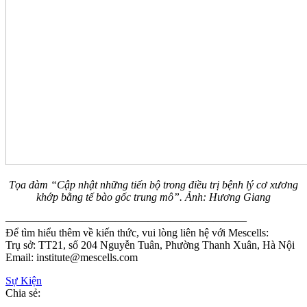
Tọa đàm “Cập nhật những tiến bộ trong điều trị bệnh lý cơ xương
khớp bằng tế bào gốc trung mô”. Ảnh: Hương Giang
——————————————————————
Để tìm hiểu thêm về kiến thức, vui lòng liên hệ với Mescells:
Trụ sở: TT21, số 204 Nguyễn Tuân, Phường Thanh Xuân, Hà Nội
Email: institute@mescells.com
Sự Kiện
Chia sẻ: