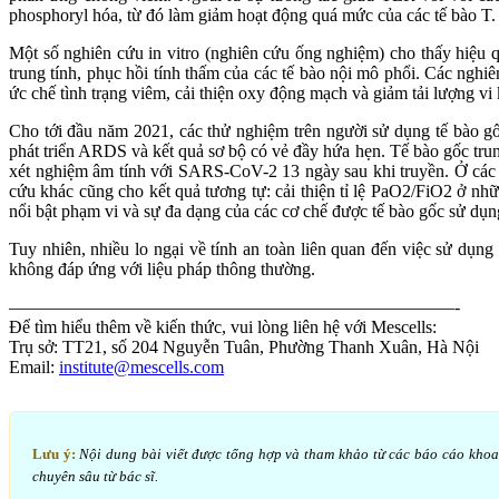
phosphoryl hóa, từ đó làm giảm hoạt động quá mức của các tế bào T.
Một số nghiên cứu in vitro (nghiên cứu ống nghiệm) cho thấy hiệu q
trung tính, phục hồi tính thấm của các tế bào nội mô phổi. Các nghiê
ức chế tình trạng viêm, cải thiện oxy động mạch và giảm tải lượng v
Cho tới đầu năm 2021, các thử nghiệm trên người sử dụng tế bào
phát triển ARDS và kết quả sơ bộ có vẻ đầy hứa hẹn. Tế bào gốc tr
xét nghiệm âm tính với SARS-CoV-2 13 ngày sau khi truyền. Ở các b
cứu khác cũng cho kết quả tương tự: cải thiện tỉ lệ PaO2/FiO2 ở 
nổi bật phạm vi và sự đa dạng của các cơ chế được tế bào gốc sử dụng 
Tuy nhiên, nhiều lo ngại về tính an toàn liên quan đến việc sử dụ
không đáp ứng với liệu pháp thông thường.
—————————————————————————-
Để tìm hiểu thêm về kiến thức, vui lòng liên hệ với Mescells:
Trụ sở: TT21, số 204 Nguyễn Tuân, Phường Thanh Xuân, Hà Nội
Email:
institute@mescells.com
Lưu ý:
Nội dung bài viết được tổng hợp và tham khảo từ các báo cáo khoa họ
chuyên sâu từ bác sĩ.