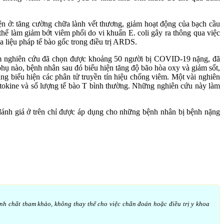
iện ở: tăng cường chữa lành vết thương, giảm hoạt động của bạch cầu
 thể làm giảm bớt viêm phổi do vi khuẩn E. coli gây ra thông qua việc
a liệu pháp tế bào gốc trong điều trị ARDS.
óm nghiên cứu đã chọn được khoảng 50 người bị COVID-19 nặng, đã
ụ nào, bệnh nhân sau đó biểu hiện tăng độ bão hòa oxy và giảm sốt,
g biểu hiện các phân tử truyền tín hiệu chống viêm. Một vài nghiên
tokine và số lượng tế bào T bình thường. Những nghiên cứu này làm
 đánh giá ở trên chỉ được áp dụng cho những bệnh nhân bị bệnh nặng
ính chất tham khảo, không thay thế cho việc chẩn đoán hoặc điều trị y khoa