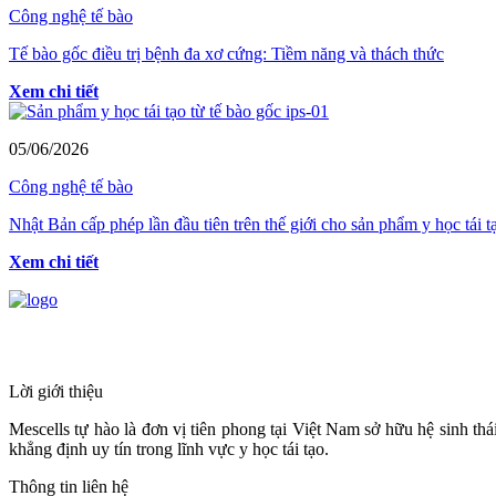
Công nghệ tế bào
Tế bào gốc điều trị bệnh đa xơ cứng: Tiềm năng và thách thức
Xem chi tiết
05/06/2026
Công nghệ tế bào
Nhật Bản cấp phép lần đầu tiên trên thế giới cho sản phẩm y học tái tạ
Xem chi tiết
HỆ THỐNG Y TẾ CHUYÊN SÂU Y HỌC 
Lời giới thiệu
Mescells tự hào là đơn vị tiên phong tại Việt Nam sở hữu hệ sinh t
khẳng định uy tín trong lĩnh vực y học tái tạo.
Thông tin liên hệ