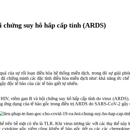
i chứng suy hô hấp cấp tính (ARDS)
 của sự rối loạn điều hòa hệ thống miễn dịch, trong đó sự giải phóng
 đã chứng minh các đặc tính điều hòa miễn dịch như: khả năng ức chế 
gây độc tế bào của các tế bào giết tự nhiên.
ư HIV, viêm gan B và hội chứng suy hô hấp cấp tính do virus (ARDS). 
ăng ứng dụng của tế bào gốc trong điều trị ARDS do SARS-CoV-2 gây 
ể trên bề mặt có tên là TLR. Khi virus tương tác với các thụ thể này
cytokine gây viêm cũng khiến tế bào gốc tiết ra các các chemokine 