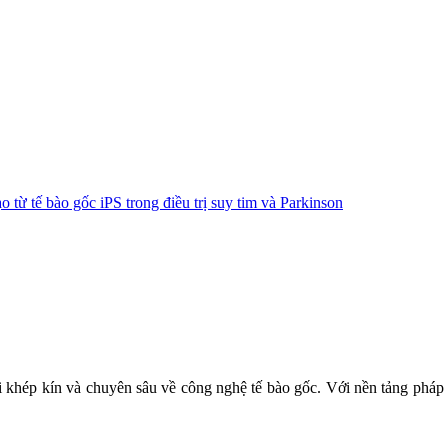
o từ tế bào gốc iPS trong điều trị suy tim và Parkinson
TÁI TẠO & TRỊ LIỆU TẾ BÀO
hái khép kín và chuyên sâu về công nghệ tế bào gốc. Với nền tảng ph