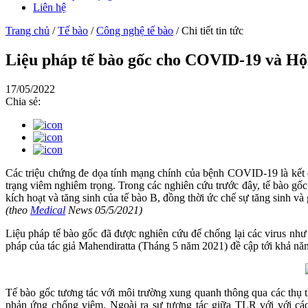
Liên hệ
Trang chủ
/
Tế bào
/
Công nghệ tế bào
/
Chi tiết tin tức
Liệu pháp tế bào gốc cho COVID-19 và Hộ
17/05/2022
Chia sẻ:
Các triệu chứng đe dọa tính mạng chính của bệnh COVID-19 là kết quả
trạng viêm nghiêm trọng. Trong các nghiên cứu trước đây, tế bào gốc
kích hoạt và tăng sinh của tế bào B, đồng thời ức chế sự tăng sinh và 
(theo
Medical
News 05/5/2021)
Liệu pháp tế bào gốc đã được nghiên cứu để chống lại các virus nh
pháp của tác giả Mahendiratta (Tháng 5 năm 2021) đề cập tới khả n
Tế bào gốc tương tác với môi trường xung quanh thông qua các thụ th
phản ứng chống viêm. Ngoài ra sự tương tác giữa TLR với với các 