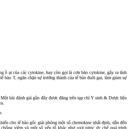
 ồ ạt của các cytokine, hay còn gọi là cơn bão cytokine, gây ra tình
tế bào T, ngăn chặn sự trưởng thành của tế bào đuôi gai, làm giảm sự
Một bài đánh giá gần đây được đăng trên tạp chí Y sinh & Dược liệu
ra.
 khiến cho tế bào gốc giải phóng một số chemokine nhất định, dẫn đến
chống viêm và một số yếu tố khác như oxit nitric ức chế quá trình