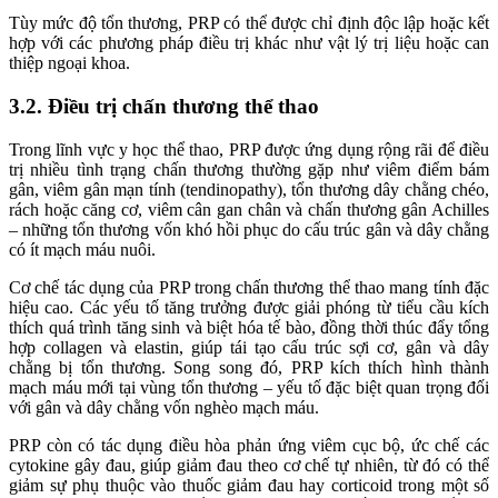
Tùy mức độ tổn thương, PRP có thể được chỉ định độc lập hoặc kết
hợp với các phương pháp điều trị khác như vật lý trị liệu hoặc can
thiệp ngoại khoa.
3.2. Điều trị chấn thương thể thao
Trong lĩnh vực y học thể thao, PRP được ứng dụng rộng rãi để điều
trị nhiều tình trạng chấn thương thường gặp như viêm điểm bám
gân, viêm gân mạn tính (tendinopathy), tổn thương dây chằng chéo,
rách hoặc căng cơ, viêm cân gan chân và chấn thương gân Achilles
– những tổn thương vốn khó hồi phục do cấu trúc gân và dây chằng
có ít mạch máu nuôi.
Cơ chế tác dụng của PRP trong chấn thương thể thao mang tính đặc
hiệu cao. Các yếu tố tăng trưởng được giải phóng từ tiểu cầu kích
thích quá trình tăng sinh và biệt hóa tế bào, đồng thời thúc đẩy tổng
hợp collagen và elastin, giúp tái tạo cấu trúc sợi cơ, gân và dây
chằng bị tổn thương. Song song đó, PRP kích thích hình thành
mạch máu mới tại vùng tổn thương – yếu tố đặc biệt quan trọng đối
với gân và dây chằng vốn nghèo mạch máu.
PRP còn có tác dụng điều hòa phản ứng viêm cục bộ, ức chế các
cytokine gây đau, giúp giảm đau theo cơ chế tự nhiên, từ đó có thể
giảm sự phụ thuộc vào thuốc giảm đau hay corticoid trong một số