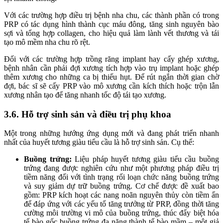
Với các trường hợp điều trị bệnh nha chu, các thành phần có trong
PRP có tác dụng hình thành cục máu đông, tăng sinh nguyên bào
sợi và tổng hợp collagen, cho hiệu quả làm lành vết thương và tái
tạo mô mềm nha chu rõ rệt.
Đối với các trường hợp trồng răng implant hay cấy ghép xương,
bệnh nhân cần phải đợi xương tích hợp vào trụ implant hoặc ghép
thêm xương cho những ca bị thiếu hụt. Để rút ngắn thời gian chờ
đợi, bác sĩ sẽ cấy PRP vào mô xương cần kích thích hoặc trộn lẫn
xương nhân tạo để tăng nhanh tốc độ tái tạo xương.
3.6. Hỗ trợ sinh sản và điều trị phụ khoa
Một trong những hướng ứng dụng mới và đang phát triển nhanh
nhất của huyết tương giàu tiểu cầu là hỗ trợ sinh sản. Cụ thể:
Buồng trứng:
Liệu pháp huyết tương giàu tiểu cầu buồng
trứng đang được nghiên cứu như một phương pháp điều trị
tiềm năng đối với tình trạng rối loạn chức năng buồng trứng
và suy giảm dự trữ buồng trứng. Cơ chế được đề xuất bao
gồm: PRP kích hoạt các nang noãn nguyên thủy còn tiềm ẩn
để đáp ứng với các yếu tố tăng trưởng từ PRP, đồng thời tăng
cường môi trường vi mô của buồng trứng, thúc đẩy biệt hóa
tế bào gốc buồng trứng đa năng thành tế bào mầm – một giả