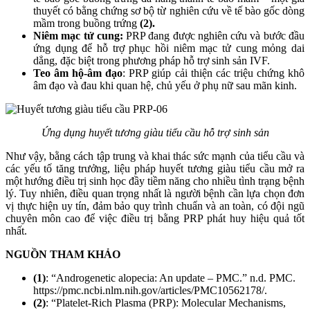
thuyết có bằng chứng sơ bộ từ nghiên cứu về tế bào gốc dòng
mầm trong buồng trứng
(2).
Niêm mạc tử cung:
PRP đang được nghiên cứu và bước đầu
ứng dụng để hỗ trợ phục hồi niêm mạc tử cung mỏng dai
dẳng, đặc biệt trong phương pháp hỗ trợ sinh sản IVF.
Teo âm hộ-âm đạo
: PRP giúp cải thiện các triệu chứng khô
âm đạo và đau khi quan hệ, chủ yếu ở phụ nữ sau mãn kinh.
Ứng dụng huyết tương giàu tiểu cầu hỗ trợ sinh sản
Như vậy, bằng cách tập trung và khai thác sức mạnh của tiểu cầu và
các yếu tố tăng trưởng, liệu pháp huyết tương giàu tiểu cầu mở ra
một hướng điều trị sinh học đầy tiềm năng cho nhiều tình trạng bệnh
lý. Tuy nhiên, điều quan trọng nhất là người bệnh cần lựa chọn đơn
vị thực hiện uy tín, đảm bảo quy trình chuẩn và an toàn, có đội ngũ
chuyên môn cao để việc điều trị bằng PRP phát huy hiệu quả tốt
nhất.
NGUỒN THAM KHẢO
(1)
: “Androgenetic alopecia: An update – PMC.” n.d. PMC.
https://pmc.ncbi.nlm.nih.gov/articles/PMC10562178/.
(2)
: “Platelet-Rich Plasma (PRP): Molecular Mechanisms,