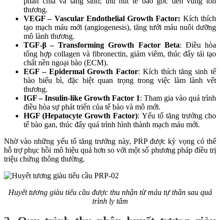
phân chia và tăng sinh; thu hút tế bào gốc đến vùng tổn
thương.
VEGF – Vascular Endothelial Growth Factor:
Kích thích
tạo mạch máu mới (angiogenesis), tăng tưới máu nuôi dưỡng
mô lành thương.
TGF-β – Transforming Growth Factor Beta
: Điều hòa
tổng hợp collagen và fibronectin, giảm viêm, thúc đẩy tái tạo
chất nền ngoại bào (ECM).
EGF – Epidermal Growth Factor
: Kích thích tăng sinh tế
bào biểu bì, đặc biệt quan trọng trong việc làm lành vết
thương.
IGF – Insulin-like Growth Factor 1
: Tham gia vào quá trình
điều hòa sự phát triển của tế bào và mô mới.
HGF (Hepatocyte Growth Factor)
: Yếu tố tăng trưởng cho
tế bào gan, thúc đẩy quá trình hình thành mạch máu mới.
Nhờ vào những yếu tố tăng trưởng này, PRP được kỳ vọng có thể
hỗ trợ phục hồi mô hiệu quả hơn so với một số phương pháp điều trị
triệu chứng thông thường.
Huyết tương giàu tiểu cầu được thu nhận từ máu tự thân sau quá
trình ly tâm