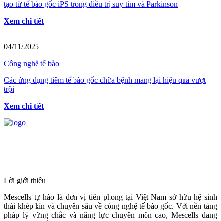
tạo từ tế bào gốc iPS trong điều trị suy tim và Parkinson
Xem chi tiết
04/11/2025
Công nghệ tế bào
Các ứng dụng tiêm tế bào gốc chữa bệnh mang lại hiệu quả vượt
trội
Xem chi tiết
HỆ THỐNG Y TẾ CHUYÊN SÂU Y
HỌC TÁI TẠO & TRỊ LIỆU TẾ BÀO
Lời giới thiệu
Mescells tự hào là đơn vị tiên phong tại Việt Nam sở hữu hệ sinh
thái khép kín và chuyên sâu về công nghệ tế bào gốc. Với nền tảng
pháp lý vững chắc và năng lực chuyên môn cao, Mescells đang