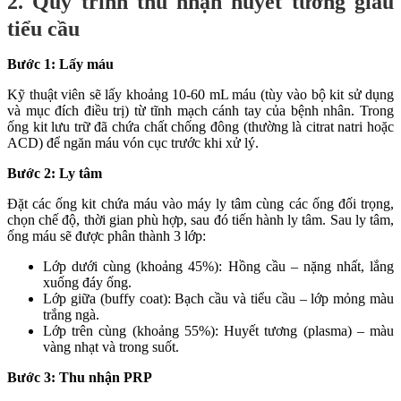
2. Quy trình thu nhận huyết tương giàu
tiểu cầu
Bước 1: Lấy máu
Kỹ thuật viên sẽ lấy khoảng 10-60 mL máu (tùy vào bộ kit sử dụng
và mục đích điều trị) từ tĩnh mạch cánh tay của bệnh nhân. Trong
ống kit lưu trữ đã chứa chất chống đông (thường là citrat natri hoặc
ACD) để ngăn máu vón cục trước khi xử lý.
Bước 2: Ly tâm
Đặt các ống kit chứa máu vào máy ly tâm cùng các ống đối trọng,
chọn chế độ, thời gian phù hợp, sau đó tiến hành ly tâm. Sau ly tâm,
ống máu sẽ được phân thành 3 lớp:
Lớp dưới cùng (khoảng 45%): Hồng cầu – nặng nhất, lắng
xuống đáy ống.
Lớp giữa (buffy coat): Bạch cầu và tiểu cầu – lớp mỏng màu
trắng ngà.
Lớp trên cùng (khoảng 55%): Huyết tương (plasma) – màu
vàng nhạt và trong suốt.
Bước 3: Thu nhận PRP