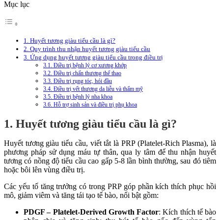
Mục lục
1. Huyết tương giàu tiểu cầu là gì?
2. Quy trình thu nhận huyết tương giàu tiểu cầu
3. Ứng dụng huyết tương giàu tiểu cầu trong điều trị
3.1. Điều trị bệnh lý cơ xương khớp
3.2. Điều trị chấn thương thể thao
3.3. Điều trị rụng tóc, hói đầu
3.4. Điều trị vết thương da liễu và thẩm mỹ
3.5. Điều trị bệnh lý nha khoa
3.6. Hỗ trợ sinh sản và điều trị phụ khoa
1. Huyết tương giàu tiểu cầu là gì?
Huyết tương giàu tiểu cầu, viết tắt là PRP (Platelet-Rich Plasma), là
phương pháp sử dụng máu tự thân, qua ly tâm để thu nhận huyết
tương có nồng độ tiểu cầu cao gấp 5-8 lần bình thường, sau đó tiêm
hoặc bôi lên vùng điều trị.
Các yếu tố tăng trưởng có trong PRP góp phần kích thích phục hồi
mô, giảm viêm và tăng tái tạo tế bào, nổi bật gồm:
PDGF – Platelet-Derived Growth Factor
: Kích thích tế bào