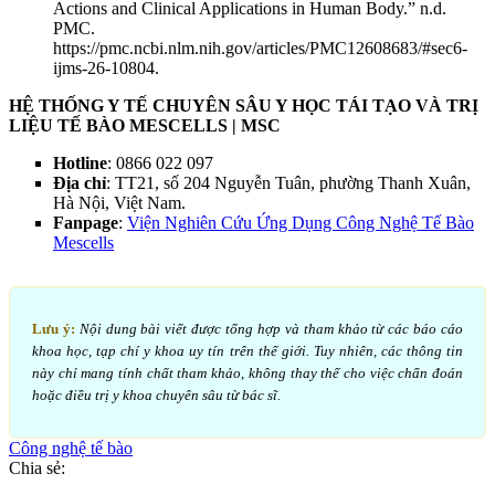
Actions and Clinical Applications in Human Body.” n.d.
PMC.
https://pmc.ncbi.nlm.nih.gov/articles/PMC12608683/#sec6-
ijms-26-10804.
HỆ THỐNG Y TẾ CHUYÊN SÂU Y HỌC TÁI TẠO VÀ TRỊ
LIỆU TẾ BÀO MESCELLS | MSC
Hotline
: 0866 022 097
Địa chỉ
: TT21, số 204 Nguyễn Tuân, phường Thanh Xuân,
Hà Nội, Việt Nam.
Fanpage
:
Viện Nghiên Cứu Ứng Dụng Công Nghệ Tế Bào
Mescells
Lưu ý:
Nội dung bài viết được tổng hợp và tham khảo từ các báo cáo
khoa học, tạp chí y khoa uy tín trên thế giới. Tuy nhiên, các thông tin
này chỉ mang tính chất tham khảo, không thay thế cho việc chẩn đoán
hoặc điều trị y khoa chuyên sâu từ bác sĩ.
Công nghệ tế bào
Chia sẻ: