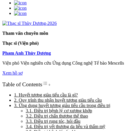
Tham vấn chuyên môn
Thạc sĩ (Viện phó)
Phạm Anh Thùy Dương
Viện phó Viện nghiên cứu Ứng dụng Công nghệ Tế bào Mescells
Xem hồ sơ
Toggle Table of Content
Table of Contents
1. Huyết tương giàu tiểu cầu là gì?
2. Quy trình thu nhận huyết tương giàu tiểu cầu
3. Ứng dụng huyết tương giàu tiểu cầu trong điều trị
3.1. Điều trị bệnh lý cơ xương khớp
3.2. Điều trị chấn thương thể thao
3.3. Điều trị rụng tóc, hói đầu
3.4. Điều trị vết thương da liễu và thẩm mỹ