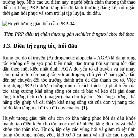
trường hợp. Nhờ các ưu điểm này, người bệnh chấn thương thể thao
điều trị bằng PRP được tăng tốc độ lành thương đáng kể, rút ngắn
thời gian hồi phục và sớm trở lại tập luyện, thi đấu.
Tiêm PRP điều trị chấn thương gân Achilles ở người chơi thể thao
3.3. Điều trị rụng tóc, hói đầu
Rụng tóc do di truyền (Androgenetic alopecia – AGA) là dạng rụng
tóc không để lại sẹo phổ biến nhất, đặc trưng bởi sự rụng tóc dần
dần theo một kiểu nhất định. AGA do yếu tố di truyền và sự nhạy
cảm quá mức của nang tóc với androgen, chủ yếu ở nam giới, dẫn
đến sự chuyển đổi tóc trưởng thành trên da đầu thành tóc tơ. Việc
ứng dụng PRP đã được chứng minh là kích thích sự phát triển của
tóc, tăng cường khả năng sống sót của tế bào và kéo dài giai đoạn
tăng trưởng tích cực (anagen) của chu kỳ tóc. Nó tăng cường khả
năng cấy ghép và cải thiện khả năng sống sót của đơn vị nang tóc,
từ đó làm tăng mật độ và độ dày của tóc
(1).
Huyết tương giàu tiểu cầu còn có khả năng phục hồi da đầu khỏe
mạnh, tạo điều kiện cho tóc mọc mới tự nhiên, tăng độ dày và chắc
khỏe cho thân tóc. Từ đó, lấp đầy các vùng hói và giảm rõ rệt tình
trạng tóc rụng, mỏng yếu, khô xơ ở cả nam và nữ do các nguyên