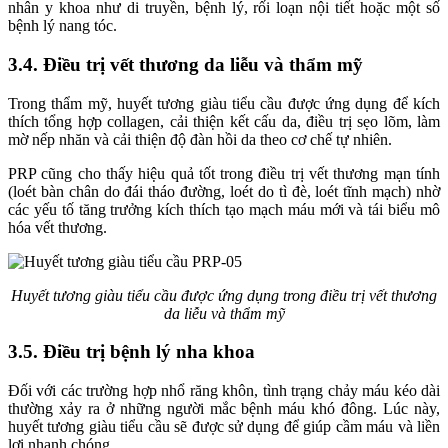
nhân y khoa như di truyền, bệnh lý, rối loạn nội tiết hoặc một số
bệnh lý nang tóc.
3.4. Điều trị vết thương da liễu và thẩm mỹ
Trong thẩm mỹ, huyết tương giàu tiểu cầu được ứng dụng để kích
thích tổng hợp collagen, cải thiện kết cấu da, điều trị sẹo lõm, làm
mờ nếp nhăn và cải thiện độ đàn hồi da theo cơ chế tự nhiên.
PRP cũng cho thấy hiệu quả tốt trong điều trị vết thương mạn tính
(loét bàn chân do đái tháo đường, loét do tì đè, loét tĩnh mạch) nhờ
các yếu tố tăng trưởng kích thích tạo mạch máu mới và tái biểu mô
hóa vết thương.
Huyết tương giàu tiểu cầu được ứng dụng trong điều trị vết thương
da liễu và thẩm mỹ
3.5. Điều trị bệnh lý nha khoa
Đối với các trường hợp nhổ răng khôn, tình trạng chảy máu kéo dài
thường xảy ra ở những người mắc bệnh máu khó đông. Lúc này,
huyết tương giàu tiểu cầu sẽ được sử dụng để giúp cầm máu và liền
lợi nhanh chóng.