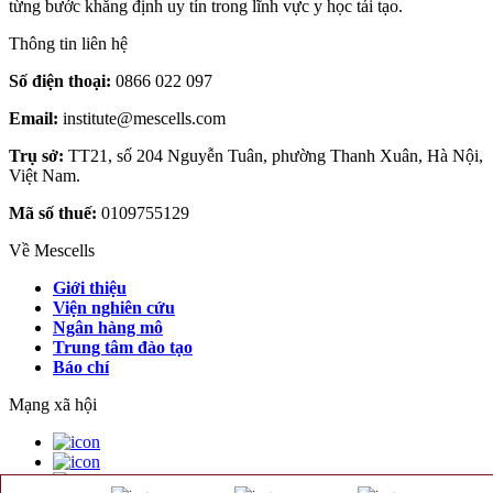
từng bước khẳng định uy tín trong lĩnh vực y học tái tạo.
Thông tin liên hệ
Số điện thoại:
0866 022 097
Email:
institute@mescells.com
Trụ sở:
TT21, số 204 Nguyễn Tuân, phường Thanh Xuân, Hà Nội,
Việt Nam.
Mã số thuế:
0109755129
Về Mescells
Giới thiệu
Viện nghiên cứu
Ngân hàng mô
Trung tâm đào tạo
Báo chí
Mạng xã hội