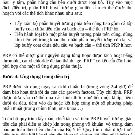
Sau ly tâm, phần hồng cầu bên dưới được loại bỏ. Tùy vào mục
đích điều trị, phần PRP huyết tương giàu tiểu cầu có thể được thu
hoạch với các thể tích khác nhau như sau:
Lấy toàn bộ phần huyết tương phía trên cùng bao gồm cả lớp
buffy coat chứa tiểu cầu và bạch cầu – thể tích PRP lớn
Tiến hành loại bỏ một phần huyết tương phía trên cùng, dùng
kim tiêm vô trùng khác thu nhận phần huyết tương còn lại và
lớp buffy coat chứa tiểu cầu và bạch cầu – thể tích PRP ít hơn
PRP có thể được giữ nguyên dạng lỏng hoặc được kích hoạt bằng
thrombin, canxi chloride để tạo thành “gel PRP” có kết cấu đặc hơn,
phù hợp cho một số ứng dụng phẫu thuật.
Bước 4: Ứng dụng trong điều trị
PRP được sử dụng ngay sau khi chuẩn bị (trong vòng 2-4 giờ) để
đảm bảo hoạt tính tối đa của các growth factors. Tùy chỉ định, PRP
được đưa vào cơ thể qua các hình thức như tiêm nội khớp, tiêm
dưới da đầu, tiêm vào da hoặc kết hợp cùng một số phương pháp
phẫu thuật (trong chỉnh hình, nha khoa…)
Toàn bộ quy trình lấy máu, chiết tách và tiêm PRP huyết tương giàu
tiểu cầu phải diễn ra khép kín trong phòng vô khuẩn, vô trùng, đảm
bảo an toàn theo tiêu chuẩn của Bộ Y tế. Quy trình phải được thực
hiện trực tiếp bởi bác sĩ chuyên khoa có chứng chỉ tiêm nội khớp và